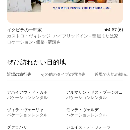
イタビラの一軒家
レビュー6件
4.67 (6)
カストロ・ヴィレッジ | ハイブリッドイン – 部屋または家
ロケーション
·
価格
·
清潔さ
ぜひ訪⁠れ⁠た⁠い目⁠的⁠地
近場の旅行先
その他のタ⁠イ⁠プ⁠の宿⁠泊⁠先
近場で人気の観光
アハイアウ・ド・カボ
アルマサン・ドス・ブージオス
バケーションレンタル
バケーションレンタル
ヴィラ・ヴェーリャ
モンテ・ヴェルデ
バケーションレンタル
バケーションレンタル
グァラパリ
ジュイス・デ・フォーラ