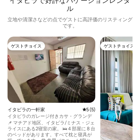
イタビラで好評なバケーションレンタ
ル
立地や清潔さなどの点でゲストに高評価のリスティング
です。
ゲストチョイス
ゲストチョイス
ゲストチョイス
ゲストチョイス
イタビラの一軒家
レビュー5件、5つ星中5つ
5 (5)
イタビラのガレージ付きカサ・グランデ
📌 マチアド地区、イタビラ/ミナス・ジェ
ライスにある2寝室の家。 🛌 4 部屋に 8 台
のベッドがあります。すべて枕と寝具が