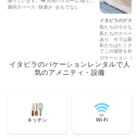
揃っています。 🚻 共用バスルーム1室と
スイートバスルーム1室 🛋️ リビングには
屋内スペース
·
快適さ
·
おもてなし
ソファが2台、32インチのスマートテレビ
があり、Globoplayやmaxなどのアプリが
イタビラのゲスト
ログイン済みです。 🥞 日常生活に必要な
私たちの小さな家
設備が揃ったフルキッチン。 👔 洗濯機と
私たちのスペース
アイロンを備えたフル装備のランドリー
あり、今では新しい
ルーム。 🚗 車2台分のガレージ 🏢 企業の
私たちはたくさん
方もご利用いただけます！ 柔軟⛳️ なチェ
てこの場所を作り
ックイン。
部を皆さんと分か
ロケーション
·
価
イタビラのバケーションレンタルで人
す。 敷地内には、専用の寝室、バスルー
ム、リビングルー
気のアメニティ・設備
スがあり、他のゲ
庭とプールもあります。 私た
の無害な子犬がいます。 愛情
歓迎してくれ、ゲ
家に入ってくるでしょ
そ :)
キッチン
Wi-Fi