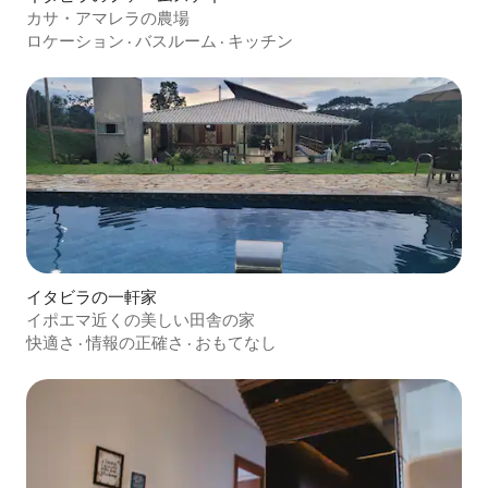
カサ・アマレラの農場
ロケーション
·
バスルーム
·
キッチン
イタビラの一軒家
イポエマ近くの美しい田舎の家
快適さ
·
情報の正確さ
·
おもてなし