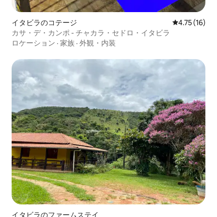
イタビラのコテージ
レビュー16件
4.75 (16)
カサ・デ・カンポ - チャカラ・セドロ・イタビラ
ロケーション
·
家族
·
外観・内装
イタビラのファームステイ