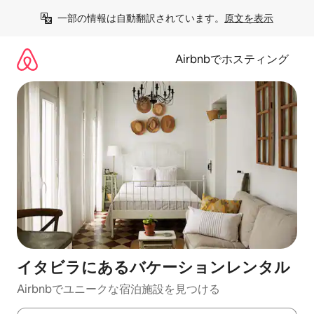
コ
一部の情報は自動翻訳されています。
原文を表示
ン
テ
ン
Airbnbでホスティング
ツ
に
ス
キ
ッ
プ
イタビラにあるバケーションレンタル
Airbnbでユニークな宿泊施設を見つける