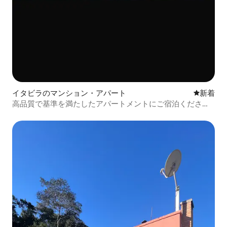
イタビラのマンション・アパート
新しい宿
新着
高品質で基準を満たしたアパートメントにご宿泊くださ
い。