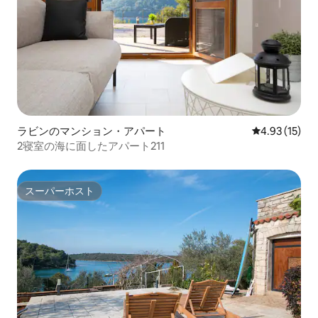
ラビンのマンション・アパート
レビュー15件
4.93 (15)
2寝室の海に面したアパート211
スーパーホスト
スーパーホスト