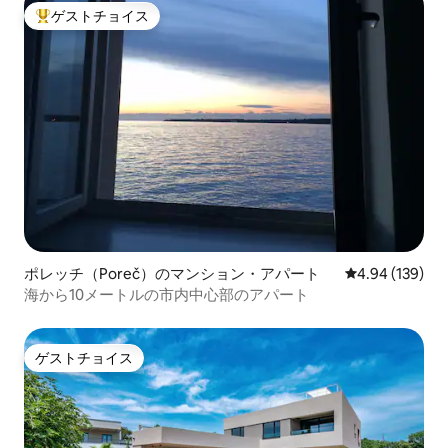
ゲストチョイス
大好評のゲストチョイスです。
ポレッチ（Poreč）のマンション・アパート
レビュー139件
4.94 (139)
海から10メートルの市内中心部のアパート
ゲストチョイス
ゲストチョイス