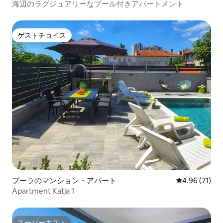
海辺のラグジュアリーなプール付きアパートメント
ゲストチョイス
ゲストチョイス
プーラのマンション・アパート
レビュー71件
4.96 (71)
Apartment Katja 1
スーパーホスト