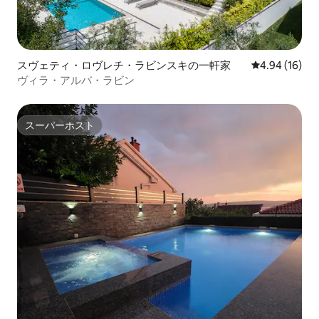
スヴェティ・ロヴレチ・ラビンスキの一軒家
レビュー16件
4.94 (16)
ヴィラ・アルバ・ラビン
スーパーホスト
スーパーホスト