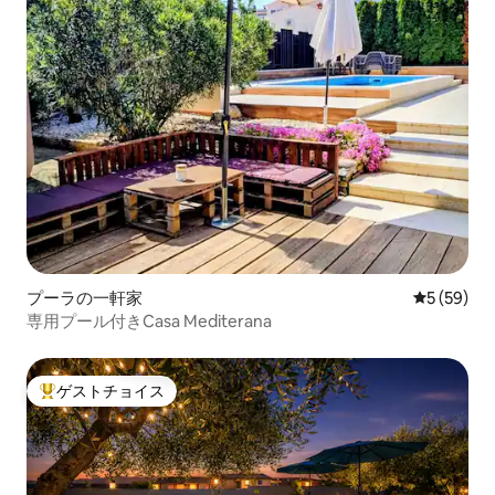
プーラの一軒家
レビュー5
5 (59)
専用プール付きCasa Mediterana
ゲストチョイス
大好評のゲストチョイスです。