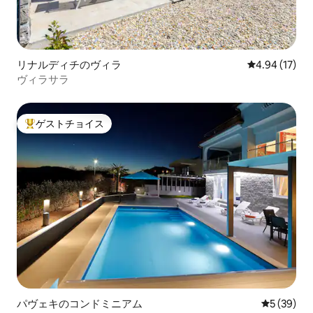
リナルディチのヴィラ
レビュー17件
4.94 (17)
ヴィラサラ
ゲストチョイス
大好評のゲストチョイスです。
パヴェキのコンドミニアム
レビュー3
5 (39)