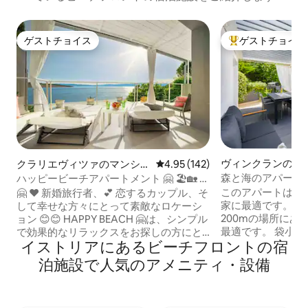
ゲストチョイス
ゲストチョイス
ゲストチョイス
大好評のゲストチ
ヴィンクランのゲ
クラリエヴィツァのマンショ
レビュー142件、5つ星中4.95
4.95 (142)
ト
ン・アパート
森と海のアパート
ハッピービーチアパートメント 🤗 🏖🏡 -
ックを楽しもう
ビーチで夢を見よう 💝
このアパートは家
🤗 ♥️ 新婚旅行者、💕 恋するカップル、そ
家に最適です。森
して幸せな方々にとって素敵なロケーシ
200mの場所にあ
ョン 😊😊 HAPPY BEACH 🤗は、シンプル
最適です。 袋小
で効果的なリラックスをお探しの方にと
イストリアにあるビーチフロントの宿
です。 テラスで
って「理想的な場所」かもしれません。
をしたり、4台の
海がすぐ目の前に見える景色で目覚め、
泊施設で人気のアメニティ・設備
族でサイクリング
運がよければイルカやマグロが泳いでい
す。 カヤック1艘（
るのを見て、まるでクルーズ船に乗って
SUP＆共用カヤッ
いるような気分になれます。水辺のテラ