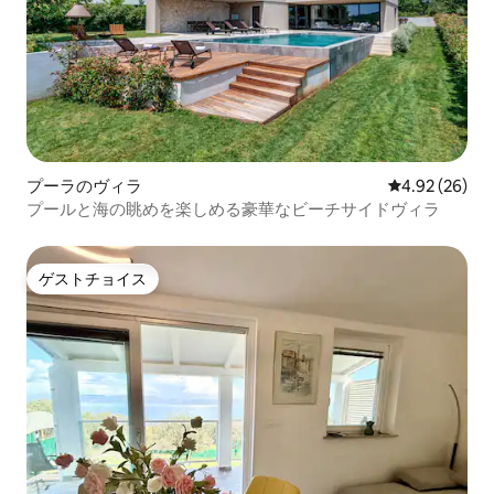
プーラのヴィラ
レビュー26件
4.92 (26)
プールと海の眺めを楽しめる豪華なビーチサイドヴィラ
ゲストチョイス
ゲストチョイス