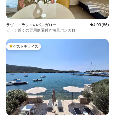
ラヴニ・ラシャのバンガロー
レビュー86件
4.93 (86)
ビーチ近くの専用庭園付き海景バンガロー
ゲストチョイス
大好評のゲストチョイスです。