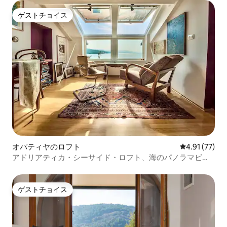
ゲストチョイス
ゲストチョイス
オパティヤのロフト
レビュー77件
4.91 (77)
アドリアティカ・シーサイド・ロフト、海のパノラマビュ
ー
ゲストチョイス
ゲストチョイス