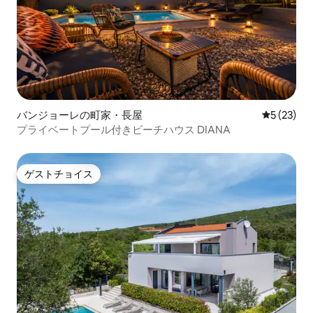
バンジョーレの町家・長屋
レビュー2
5 (23)
プライベートプール付きビーチハウス DIANA
ゲストチョイス
ゲストチョイス