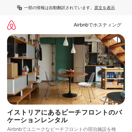
コ
一部の情報は自動翻訳されています。
原文を表示
ン
テ
ン
Airbnbでホスティング
ツ
に
ス
キ
ッ
プ
イストリアにあるビーチフロントのバ
ケーションレンタル
Airbnbでユニークなビーチフロントの宿泊施設を検