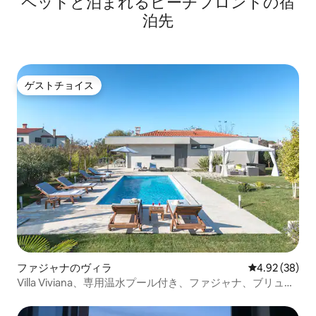
ペットと泊まれるビーチフロントの宿
泊先
ゲストチョイス
ゲストチョイス
ファジャナのヴィラ
レビュー38件
4.92 (38)
Villa Viviana、専用温水プール付き、ファジャナ、ブリュニ
諸島