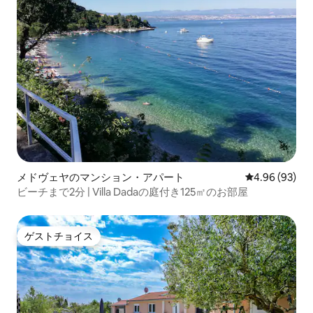
メドヴェヤのマンション・アパート
レビュー93件
4.96 (93)
ビーチまで2分 | Villa Dadaの庭付き125㎡のお部屋
ゲストチョイス
ゲストチョイス