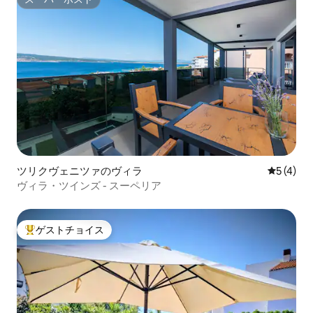
スーパーホスト
ツリクヴェニツァのヴィラ
レビュー
5 (4)
ヴィラ・ツインズ - スーペリア
ゲストチョイス
大好評のゲストチョイスです。