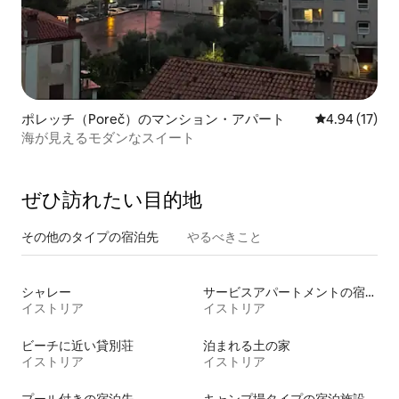
ポレッチ（Poreč）のマンション・アパート
レビュー17件
4.94 (17)
海が見えるモダンなスイート
ぜひ訪⁠れ⁠た⁠い目⁠的⁠地
その他のタ⁠イ⁠プ⁠の宿⁠泊⁠先
やるべきこと
シャレー
サービスアパートメントの宿泊施設
イストリア
イストリア
ビーチに近い貸別荘
泊まれる土の家
イストリア
イストリア