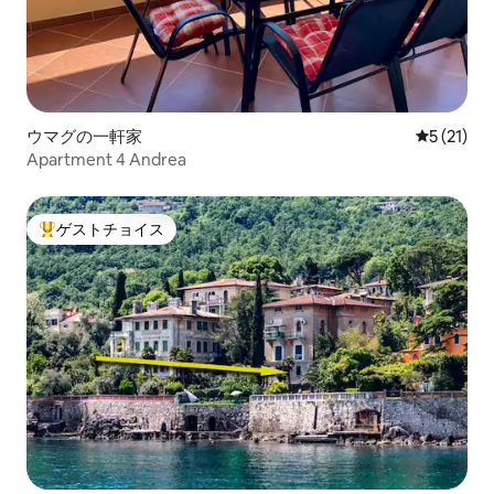
ウマグの一軒家
レビュー2
5 (21)
Apartment 4 Andrea
ゲストチョイス
大好評のゲストチョイスです。