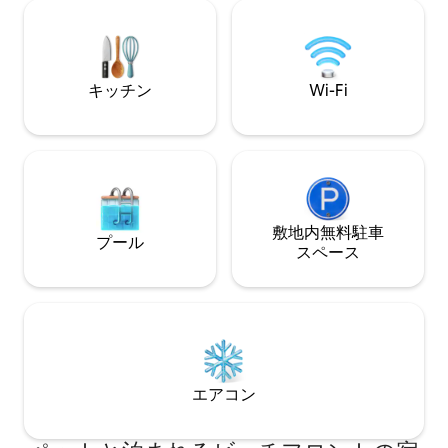
れます。 近くの
スで水泳や日光浴を楽しんだり、海岸沿
体験です。 Wi-Fi速度
いを散歩したり、短時間の文化的な小旅
からわかるように
行や自然探索に出かけたり、さまざまな
ています
レストランで美味しい料理を堪能したり
できます…
キッチン
Wi-Fi
敷地内無料駐⁠車
プール
ス⁠ペ⁠ー⁠ス
エアコン