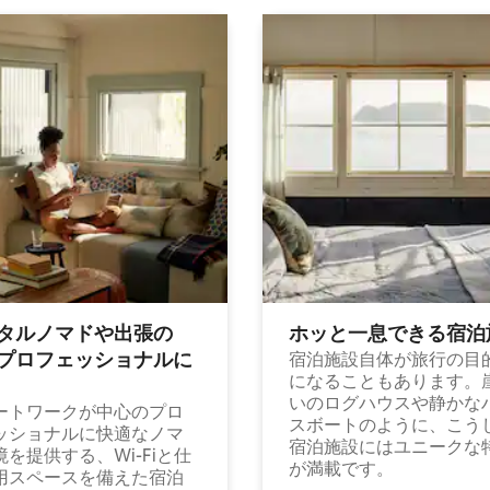
タルノマドや出⁠張⁠の
ホッと一⁠息⁠で⁠き⁠る宿⁠泊
⁠ロ⁠フ⁠ェ⁠ッ⁠シ⁠ョ⁠ナ⁠ル⁠に
宿泊施設自体が旅行の目
になることもあります。
いのログハウスや静かな
ートワークが中心のプロ
スボートのように、こう
ッショナルに快適なノマ
宿泊施設にはユニークな
境を提供する、Wi-Fiと仕
が満載です。
用スペースを備えた宿泊