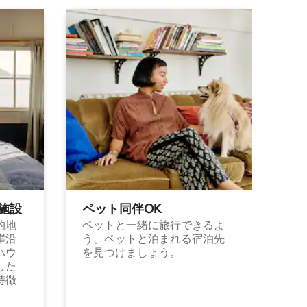
施⁠設
ペット同⁠伴OK
的地
ペットと一緒に旅行できるよ
崖沿
う、ペットと泊まれる宿泊先
ハウ
を見つけましょう。
した
特徴