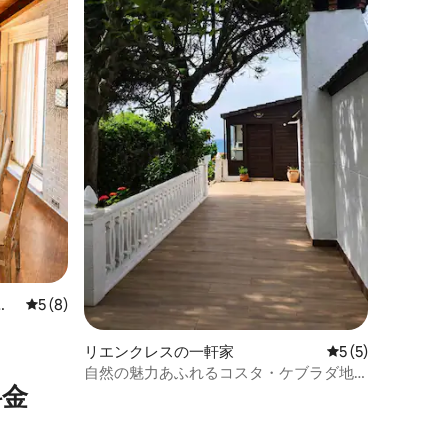
パ
レビュー8件、5つ星中5つ星の平均評価
5 (8)
リエンクレスの一軒家
レビュー5件、5
5 (5)
自然の魅力あふれるコスタ・ケブラダ地
⁠金
質公園