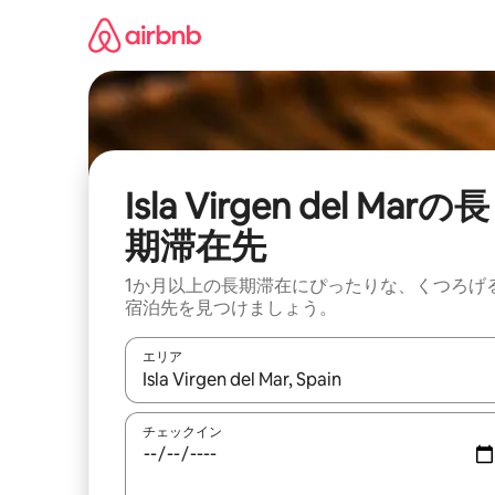
コ
ン
テ
ン
ツ
に
ス
キ
ッ
Isla Virgen del Marの長
プ
期滞在先
1か月以上の長期滞在にぴったりな、くつろげ
宿泊先を見つけましょう。
エリア
検索結果が表示されたら、上下の矢印キーを使っ
チェックイン