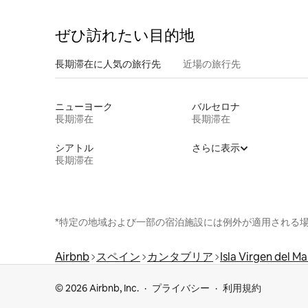
ぜひ訪⁠れ⁠た⁠い目⁠的⁠地
長期滞在に人気の旅行先
近場の旅行先
ニューヨーク
バルセロナ
長期滞在
長期滞在
シアトル
さらに表示
長期滞在
*特定の地域および一部の宿泊施設には例外が適用される
Airbnb
スペイン
カンタブリア
Isla Virgen del Ma
© 2026 Airbnb, Inc.
プライバシー
利用規約