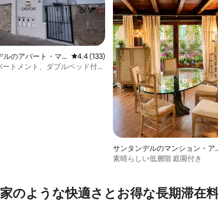
デルのアパート・マ
レビュー133件、5つ星中4.4つ星の平均評価
4.4 (133)
アパートメント、ダブルベッド付き
メント。
4.92つ星の平均評価
サンタンデルのマンション・ア
ート
素晴らしい低層階 庭園付き
家のような快⁠適⁠さ⁠とお⁠得⁠な長⁠期⁠滞⁠在料