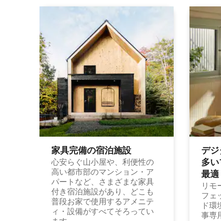
家具完備の宿⁠泊⁠施⁠設
デジ
多⁠いプ
心安らぐ山小屋や、利便性の
高い都市部のマンション・ア
最⁠適
パートなど、さまざまな家具
リモ
付き宿泊施設があり、どこも
フェ
普段お家で使用するアメニテ
ド環
ィ・設備がすべてそろってい
事専