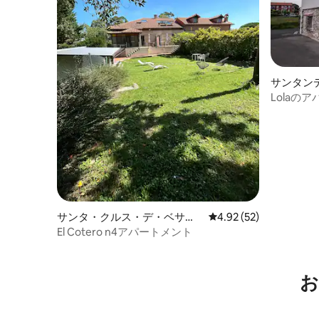
サンタン
ンション
Lolaの
アパート
サンタ・クルス・デ・ベサナ
レビュー52件、5つ星中
4.92 (52)
の一軒家
El Cotero n4アパートメント
お