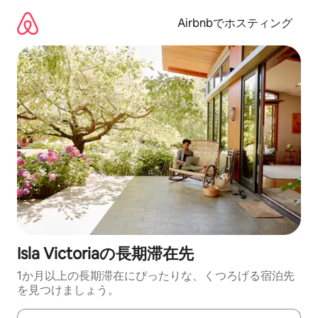
コ
ン
Airbnbでホスティング
テ
ン
ツ
に
ス
キ
ッ
プ
Isla Victoriaの長期滞在先
1か月以上の長期滞在にぴったりな、くつろげる宿泊先
を見つけましょう。