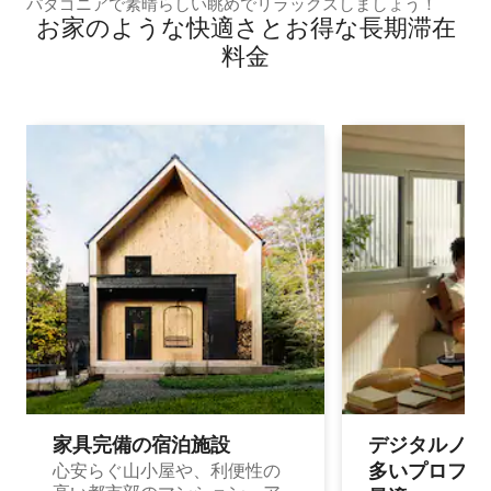
パタゴニアで素晴らしい眺めでリラックスしましょう！
お家のような快⁠適⁠さ⁠とお⁠得⁠な長⁠期⁠滞⁠在
料⁠金
家具完備の宿⁠泊⁠施⁠設
デジタルノマド
多⁠いプ⁠ロ⁠フ⁠ェ⁠
心安らぐ山小屋や、利便性の