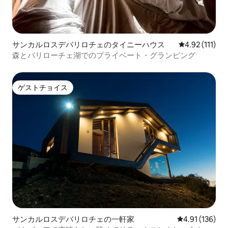
サンカルロスデバリロチェのタイニーハウス
レビュー111
4.92 (111)
森とバリローチェ湖でのプライベート・グランピング
ゲストチョイス
ゲストチョイス
サンカルロスデバリロチェの一軒家
レビュー136件
4.91 (136)