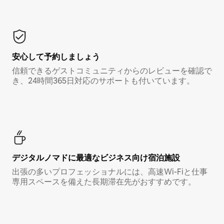
安心して予約しましょう
信頼できるゲストコミュニティからのレビューを確認で
き、24時間365日対応のサポートも付いています。
デジタルノマド⁠に最⁠適⁠なビ⁠ジ⁠ネ⁠ス⁠向⁠け宿⁠泊⁠施⁠設
出張の多いプロフェッショナルには、高速Wi-Fiと仕事
専用スペースを備えた長期滞在先がおすすめです。