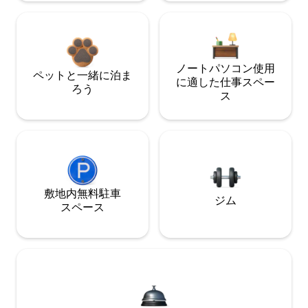
ノートパソコン使用
ペットと一緒に泊ま
に適した仕事スペー
ろう
ス
敷地内無料駐⁠車
ジム
ス⁠ペ⁠ー⁠ス