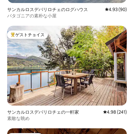
サンカルロスデバリロチェのログハウス
レビュー90件
4.93 (90)
パタゴニアの素朴な小屋
ゲストチョイス
大好評のゲストチョイスです。
サンカルロスデバリロチェの一軒家
レビュー241件
4.98 (241)
素敵な眺め