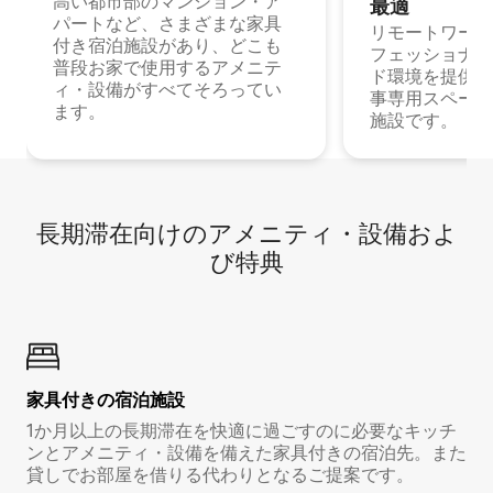
高い都市部のマンション・ア
最⁠適
パートなど、さまざまな家具
リモートワーク
付き宿泊施設があり、どこも
フェッショナル
普段お家で使用するアメニテ
ド環境を提供する
ィ・設備がすべてそろってい
事専用スペース
ます。
施設です。
長期滞在向け⁠のア⁠メ⁠ニ⁠テ⁠ィ⁠・設⁠備⁠およ
び特⁠典
家具付き⁠の宿⁠泊⁠施⁠設
1か月以上の長期滞在を快適に過ごすのに必要なキッチ
ンとアメニティ・設備を備えた家具付きの宿泊先。また
貸しでお部屋を借りる代わりとなるご提案です。