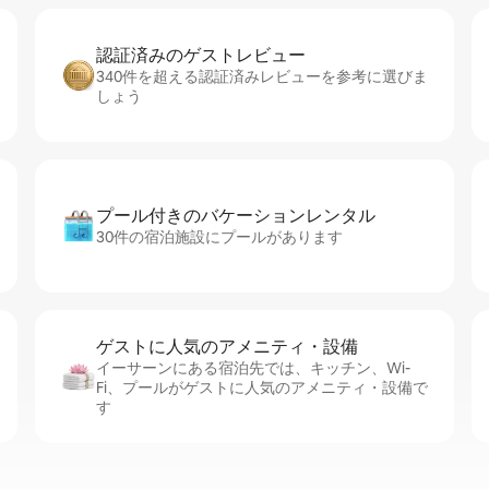
認証済みのゲ⁠ス⁠ト⁠レ⁠ビ⁠ュ⁠ー
340件を超える認証済みレビューを参考に選びま
しょう
プール付きのバ⁠ケ⁠ー⁠シ⁠ョ⁠ンレ⁠ン⁠タ⁠ル
30件の宿泊施設にプールがあります
ゲストに人⁠気⁠のア⁠メ⁠ニ⁠テ⁠ィ・設⁠備
イーサーンにある宿泊先では、キッチン、Wi-
Fi、プールがゲストに人気のアメニティ・設備で
す