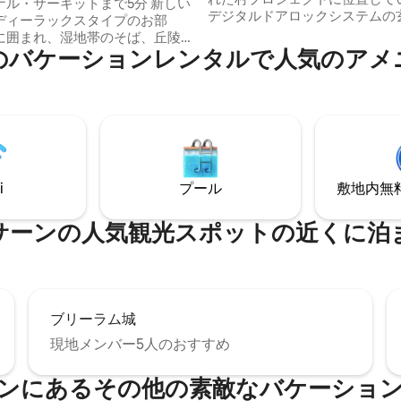
ル・サーキットまで5分 新しい
デジタルドアロックシステムの玄
ディーラックスタイプのお部
室内設備は以下の通りです。 1. 
に囲まれ、湿地帯のそば、丘陵
のベッドルーム2部屋 2.クロー
のバケーションレンタルで人気のアメ
置しています。天気は良好、三
オル、ヘアドライヤー 3.石鹸と
 給湯器、冷蔵庫、ク
ー付きのバスルーム2室 4.冷蔵庫、電子レ
イズベッド、ビッグCスーパー近
ンジ、食器セット、水グラス、
の入り口にあり、ロビンソン、
5.追加のピクニックベッド4セット
ームプロ、病院まで5 ～ 10分、
な追加サービスとして、ハウス
り口から450メートル、サンベイ
ー、洗濯、アイロン、マッサー
ります。 自然豊かで環境
クアップ、ヘアスタイリングを
い宿泊施設のもう1つの選択肢で
ただけます。
i
プール
敷地内無料駐
涼しく、300平方ワの敷地内をス
び交います。
サーンの人気観光スポットの近くに泊
ブリーラム城
現地メンバー5人のおすすめ
ンにあるその他の素敵なバケーショ