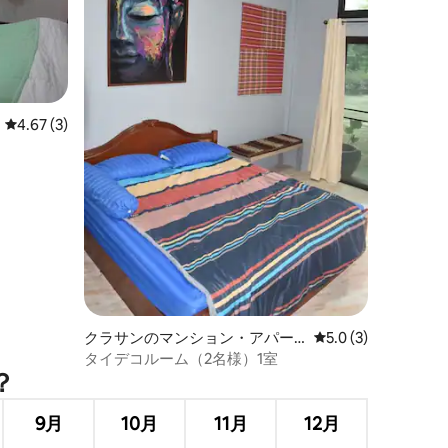
レビュー3件、5つ星中4.67つ星の平均評価
4.67 (3)
クラサンのマンション・アパー
レビュー3件、5つ星
5.0 (3)
ト
タイデコルーム（2名様）1室
？
9月
10月
11月
12月