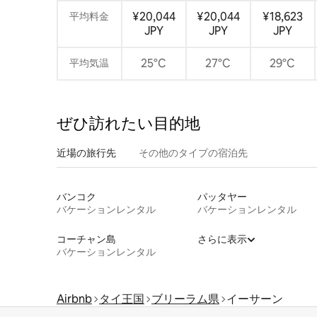
¥20,044
¥20,044
¥18,623
平均料金
JPY
JPY
JPY
25°C
27°C
29°C
平均気温
ぜひ訪⁠れ⁠た⁠い目⁠的⁠地
近場の旅行先
その他のタ⁠イ⁠プ⁠の宿⁠泊⁠先
バンコク
パッタヤー
バケーションレンタル
バケーションレンタル
コーチャン島
さらに表示
バケーションレンタル
Airbnb
タイ王国
ブリーラム県
イーサーン