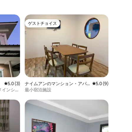
ゲストチョイス
ゲストチョイス
レビュー3件、5つ星中5.0つ星の平均評価
5.0 (3)
ナイムアンのマンション・アパ
レビュー9件、5つ星
5.0 (9)
ート
ラムメインシテ
最小宿泊施設