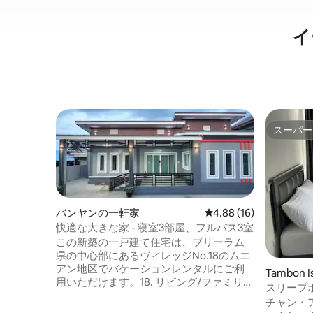
イ
スーパー
スーパー
バンヤンの一軒家
レビュー16件、5つ星中
4.88 (16)
快適な大きな家 - 寝室3部屋、フルバス3室
この新築の一戸建て住宅は、ブリーラム
県の中心部にあるヴィレッジNo.18のムエ
アン地区でバケーションレンタルにご利
Tambon
用いただけます。18. リビング/ファミリー
スリープ
ルームは広々としており、エンターテイ
チャン・
メントセンター、大きなソファ、布団、