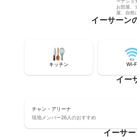
ーナショナ
予備のダイニングスペース、ワークエリ
お部屋、
アがあります。リビングエリアからフル
屋、自然
キッチンスペースにつながります。2つの
イーサーン
地帯に位
寝室にはクイーンベッドとマスターバス
菱製エアコン完備。
ルームが備わっています。3つ目の寝室に
イーンサ
はツインベッドが2台あります。セントラ
く、路地
ル空調があります。 ウォーターパーク、
マクロ、ホ
スタジアム、レーストラックから数分！
路地の入
クドカフェがあ
にやさし
キッチン
Wi-F
す。夜は
ズメが飛
イー
チャン・アリーナ
現地メンバー26人のおすすめ
イーサー