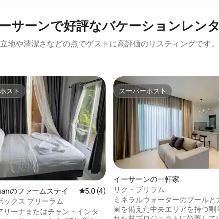
ーサーンで好評なバケーションレン
立地や清潔さなどの点でゲストに高評価のリスティングです。
ホスト
スーパーホスト
ホスト
スーパーホスト
4.88つ星の平均評価
イーサーンの一軒家
リク・ブリラム
 Isanのファームステイ
レビュー4件、5つ星中5.0つ星の平均評価
5.0 (4)
ミネラルウォーターのプールと
ボックス ブリーラム
園を備えた中央エリアを持つ割
アリーナまたはチャン・インタ
れた村プロジェクトに位置して