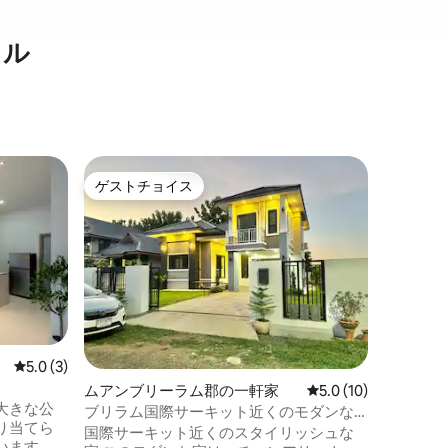
タル
チュム・
ゲストチョイス
ゲストチョイス
心地よい
市内中心
べてが簡
西洋のよ
広々とし
大きな寝
じたりす
ります。
屋には小
レビュー3件、5つ星中5.0つ星の平均評価
5.0 (3)
の雰囲気
ムアンブリーラム郡の一軒家
レビュー10件、5つ
5.0 (10)
た、もう
大きな公
には、フ
ブリラム国際サーキット近くのモダンな
り当てら
駐車する
家
国際サーキット近くのスタイリッシュな
います。
ネスセン