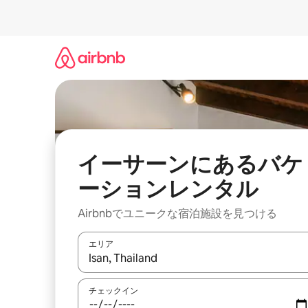
コ
ン
テ
ン
ツ
に
ス
キ
ッ
プ
イーサーンにあるバケ
ーションレンタル
Airbnbでユニークな宿泊施設を見つける
エリア
検索結果が表示されたら、上下の矢印キーを使っ
チェックイン