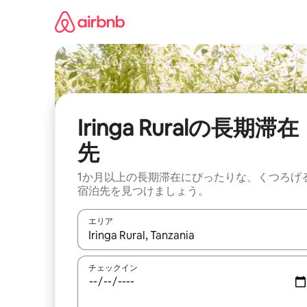
コ
ン
テ
ン
ツ
に
ス
キ
ッ
Iringa Ruralの長期滞在
プ
先
1か月以上の長期滞在にぴったりな、くつろげ
宿泊先を見つけましょう。
エリア
検索結果が表示されたら、上下の矢印キーを使っ
チェックイン