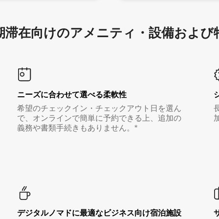
滞在向け⁠のア⁠メ⁠ニ⁠テ⁠ィ⁠・設⁠備⁠および
ニーズに合わせて選べる柔軟性
希望のチェックイン・チェックアウト日を選ん
で、オンラインで簡単に予約できる上、追加の
義務や書類手続きもありません。*
デジタルノマド⁠に最⁠適⁠なビ⁠ジ⁠ネ⁠ス⁠向⁠け宿⁠泊⁠施⁠設