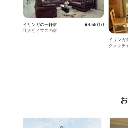
イリンガの一軒家
レビュー17件、5つ星中
4.65 (17)
壮大なイマニの家
イリンガ
クメクチャ
ュー
お