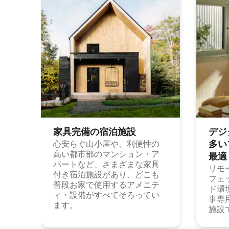
家具完備の宿⁠泊⁠施⁠設
デジ
多⁠いプ
心安らぐ山小屋や、利便性の
高い都市部のマンション・ア
最⁠適
パートなど、さまざまな家具
リモ
付き宿泊施設があり、どこも
フェ
普段お家で使用するアメニテ
ド環
ィ・設備がすべてそろってい
事専
ます。
施設