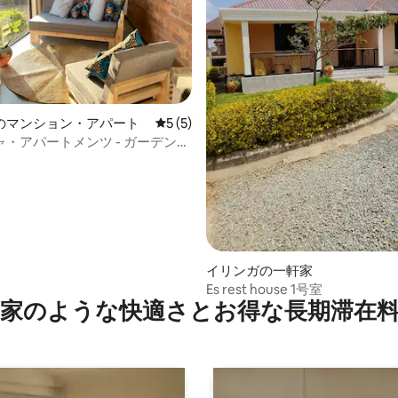
4.65つ星の平均評価
のマンション・アパート
レビュー5件、5つ星中5つ星の平均評価
5 (5)
・アパートメンツ - ガーデンビ
イリンガの一軒家
Es rest house 1号室
家のような快⁠適⁠さ⁠とお⁠得⁠な長⁠期⁠滞⁠在料