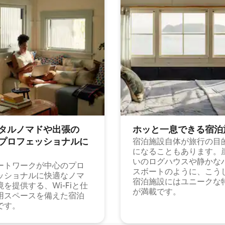
タルノマドや出⁠張⁠の
ホッと一⁠息⁠で⁠き⁠る宿⁠泊
⁠ロ⁠フ⁠ェ⁠ッ⁠シ⁠ョ⁠ナ⁠ル⁠に
宿泊施設自体が旅行の目
になることもあります。
いのログハウスや静かな
ートワークが中心のプロ
スボートのように、こう
ッショナルに快適なノマ
宿泊施設にはユニークな
境を提供する、Wi-Fiと仕
が満載です。
用スペースを備えた宿泊
です。