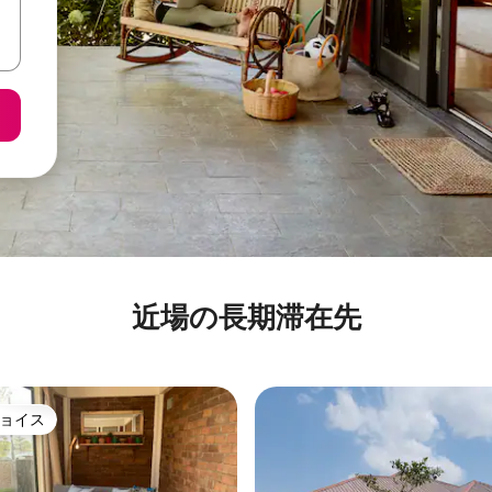
近場の長期滞在先
ョイス
ョイス