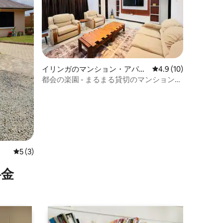
イリンガのマンション・アパー
レビュー10件、5つ
4.9 (10)
ト
都会の楽園 - まるまる貸切のマンション・
アパート
レビュー3件、5つ星中5つ星の平均評価
5 (3)
⁠金