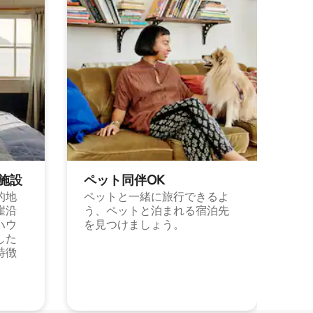
施⁠設
ペット同⁠伴OK
的地
ペットと一緒に旅行できるよ
崖沿
う、ペットと泊まれる宿泊先
ハウ
を見つけましょう。
した
特徴