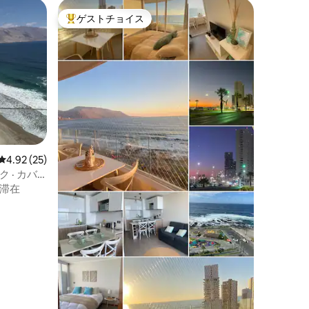
ゲストチョイス
大好評のゲストチョイスです。
レビュー25件、5つ星中4.92つ星の平均評価
4.92 (25)
 · カバ
滞在