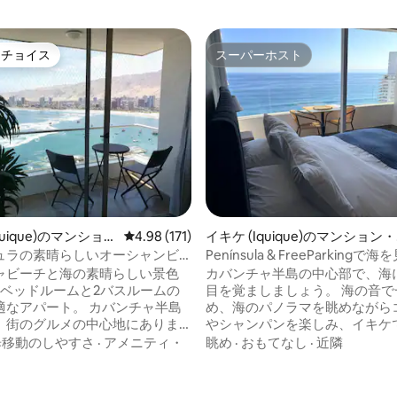
トチョイス
スーパーホスト
ゲストチョイスです。
スーパーホスト
quique)のマンショ
レビュー171件、5つ星中4.98つ星の平均評価
4.98 (171)
イキケ (Iquique)のマンション
ート
パート
ュラの素晴らしいオーシャンビ
Península & FreeParking
パート
目覚めましょう
ャビーチと海の素晴らしい景色
カバンチャ半島の中心部で、海
2ベッドルームと2バスルームの
目を覚ましましょう。 海の音で一日を始
中4.93つ星の平均評価
適なアパート。 カバンチャ半島
め、海のパノラマを眺めながら
、街のグルメの中心地にありま
やシャンパンを楽しみ、イキケ
下駐車場1台分が含まれています。
しい夕焼けの1つを眺めながら
歩移動のしやすさ
·
アメニティ・
眺め
·
おもてなし
·
近隣
の場合は、1階の駐車場をレンタ
ることを想像してみてください
要があります。 キングサイズベ
カバンチャ2地区に位置するこ
えた主寝室、2つのシングルベッ
トなロフトは、快適でリラック