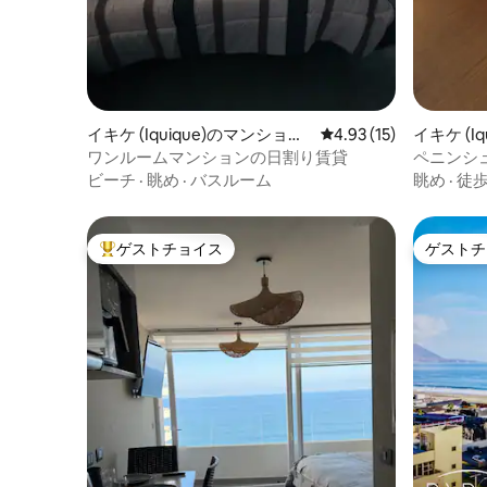
イキケ (Iquique)のマンショ
レビュー15件、5つ星中
4.93 (15)
イキケ (I
ン・アパート
アパート
ワンルームマンションの日割り賃貸
ペニンシ
ート
ビーチ
·
眺め
·
バスルーム
眺め
·
徒
ゲストチョイス
ゲストチ
大好評のゲストチョイスです。
ゲストチ