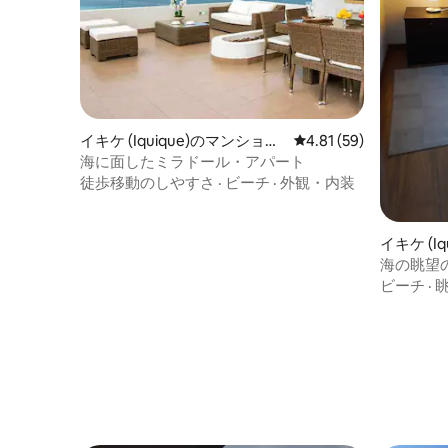
イキケ (Iquique)のマンショ
レビュー59件、5つ星中
4.81 (59)
ン・アパート
海に面したミラドール・アパート
徒歩移動のしやすさ
·
ビーチ
·
外観・内装
イキケ (I
アム
海の眺望
ビーチ
·