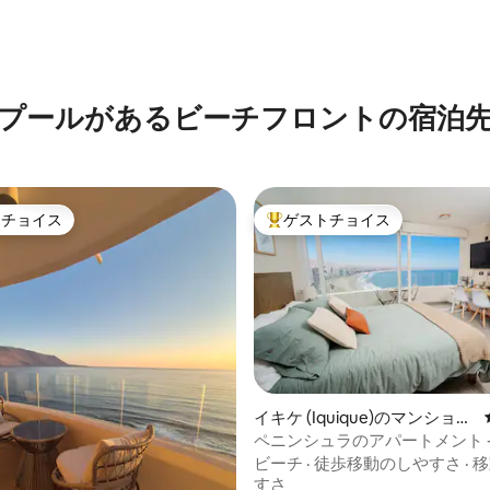
プールがあるビーチフロントの宿泊
トチョイス
ゲストチョイス
ゲストチョイスです。
大好評のゲストチョイスです。
イキケ (Iquique)のマンショ
ン・アパート
ペニンシュラのアパートメント -
ーチの眺め
ビーチ
·
徒歩移動のしやすさ
·
移
すさ