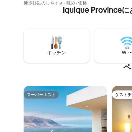
ご宿泊いただけます。バルコニーから
徒歩移動のしやすさ
·
眺め
·
価格
ドを備え
は、建物の正面全体が見渡せます。道路
Iquique Pro
ッチン、2台
を渡ると、2キロメートル以上続くビーチ
在が快適
があり、家族の集まりやジョギング、サ
が整って
イクリングなどのスポーツに最適で、パ
ラグライダーの着陸場所でもあります。
周辺にはスーパーマーケット、PAB、レス
トランがあり、カバンチャビーチやZOFRI
にも近いです。
キッチン
Wi-F
ペ
スーパーホスト
ゲストチ
スーパーホスト
ゲストチ