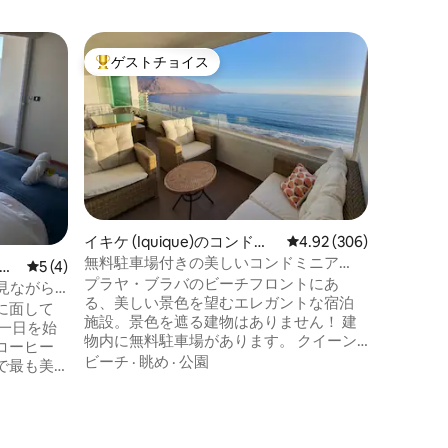
イキケ (I
ゲストチョイス
スーパ
大好評のゲストチョイスです。
スーパ
ン・アパ
ウアンタ
プラヤ・
る新しい
と寝室か
めること
たアメリ
ビーチ
·
ングルー
室、その
つは2つ
イキケ (Iquique)のコンドミ
レビュー306件、5つ星
4.92 (306)
ドを備え
ニアム
無料駐車場付きの美しいコンドミニア
・ア
レビュー4件、5つ星中5つ星の平均評価
5 (4)
でベビー
ム。
プラヤ・ブラバのビーチフロントにあ
屋内の専
で海を見ながら
る、美しい景色を望むエレガントな宿泊
ます。
に面して
施設。景色を遮る建物はありません！ 建
物内に無料駐車場があります。 クイーン
コーヒー
ベッドと2つのバスルームを備えた2つの
ビーチ
·
眺め
·
公園
で最も美
ベッドルーム。 ゲストの追加料金はあり
午後を終え
ません。 Wi-Fi アパート内に洗濯機と乾燥
。高級な
機があります。 キッチンカウンター付き
のエレガン
のキッチン。 テラスのダイニングルー
スした忘