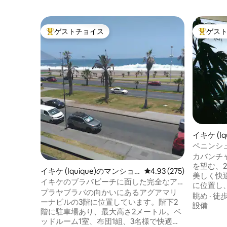
ゲストチョイス
ゲス
大好評のゲストチョイスです。
大好評の
イキケ (I
ン・アパ
ペニンシ
ューのア
カバンチ
を望む、
イキケ (Iquique)のマンショ
レビュー275件、5つ星
4.93 (275)
美しく快
ン・アパート
イキケのブラバビーチに面した完全なア
に位置し
パート
プラヤブラバの向かいにあるアグアマリ
す。 地
眺め
·
徒
ーナビルの3階に位置しています。階下2
大きな車
設備
階に駐車場あり、最大高さ2メートル。ベ
ルする必
ッドルーム1室、布団1組、3名様で快適に
ッドを備