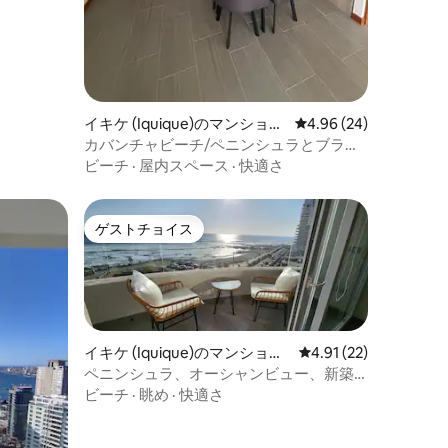
イキケ (Iquique)のマンショ
レビュー24件、5つ星
4.96 (24)
ン・アパート
カバンチャビーチ/ペニンシュラとブラバ
ビーチから徒歩圏内
ビーチ
·
屋内スペース
·
快適さ
ゲストチョイス
ゲストチョイス
イキケ (Iquique)のマンショ
レビュー22件、5つ星
4.91 (22)
ン・アパート
ペニンシュラ、オーシャンビュー、新築
の1ベッドルームアパート
ビーチ
·
眺め
·
快適さ