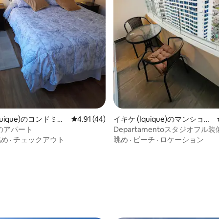
4.81つ星の平均評価
quique)のコンドミニ
レビュー44件、5つ星中4.91つ星の平均評価
4.91 (44)
イキケ (Iquique)のマンショ
ン・アパート
のアパート
Departamentoスタジオフル装
眺め
·
チェックアウト
眺め
·
ビーチ
·
ロケーション