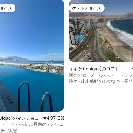
ョイス
ゲストチョイス
ョイス
ゲストチョイス
イキケ (Iquique)のロフト
海の眺め · プール · スマートロック
ンチャ
眺め
·
徒歩移動のしやすさ
·
長期
つ星中5つ星の平均評価
quique)のマンショ
レビュー33件、5つ星中4.97つ星の平均評価
4.97 (33)
ート
ャビーチから徒歩圏内のアパー
ーチ
·
状態