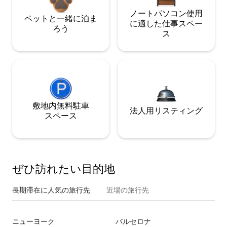
ノートパソコン使用
ペットと一緒に泊ま
に適した仕事スペー
ろう
ス
敷地内無料駐⁠車
法人用リスティング
ス⁠ペ⁠ー⁠ス
ぜひ訪⁠れ⁠た⁠い目⁠的⁠地
長期滞在に人気の旅行先
近場の旅行先
ニューヨーク
バルセロナ