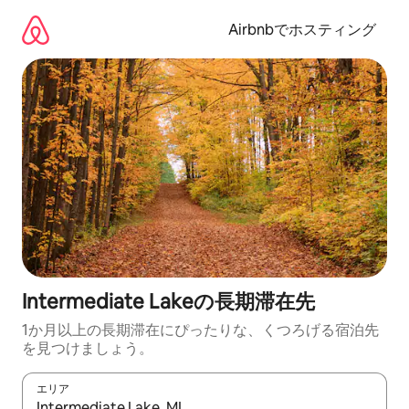
コ
ン
Airbnbでホスティング
テ
ン
ツ
に
ス
キ
ッ
プ
Intermediate Lakeの長期滞在先
1か月以上の長期滞在にぴったりな、くつろげる宿泊先
を見つけましょう。
エリア
検索結果が表示されたら、上下の矢印キーを使って移動するか、