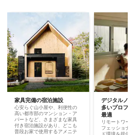
家具完備の宿⁠泊⁠施⁠設
デジタルノマド
多⁠いプ⁠ロ⁠フ⁠ェ⁠
心安らぐ山小屋や、利便性の
高い都市部のマンション・ア
最⁠適
パートなど、さまざまな家具
リモートワーク
付き宿泊施設があり、どこも
フェッショナル
普段お家で使用するアメニテ
ド環境を提供する