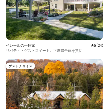
ベレールの一軒家
レビュー2
5 (24)
リバティ・ゲストスイート。下層階全体を貸切
ゲストチョイス
ゲストチョイス