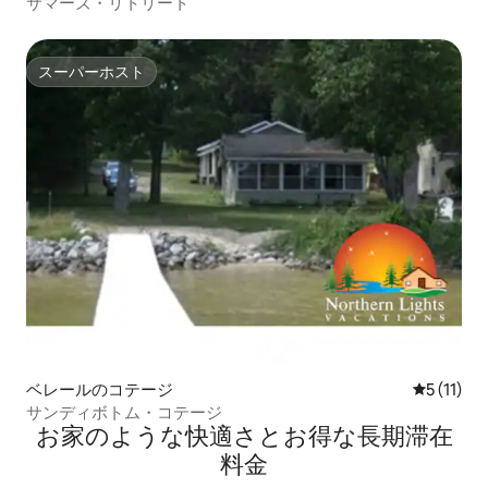
サマーズ・リトリート
スーパーホスト
スーパーホスト
ベレールのコテージ
レビュー1
5 (11)
サンディボトム・コテージ
お家のような快⁠適⁠さ⁠とお⁠得⁠な長⁠期⁠滞⁠在
料⁠金