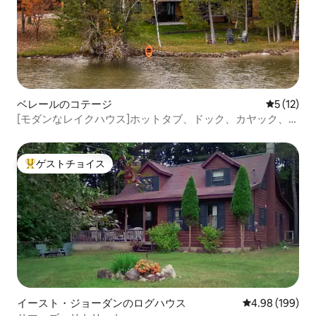
ベレールのコテージ
レビュー1
5 (12)
[モダンなレイクハウス]ホットタブ、ドック、カヤック、静
か。
ゲストチョイス
大好評のゲストチョイスです。
イースト・ジョーダンのログハウス
レビュー199件
4.98 (199)