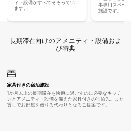
ィ・設備がすべてそろってい
事専用スペース
ます。
施設です。
長期滞在向け⁠のア⁠メ⁠ニ⁠テ⁠ィ⁠・設⁠備⁠およ
び特⁠典
家具付き⁠の宿⁠泊⁠施⁠設
1か月以上の長期滞在を快適に過ごすのに必要なキッチ
ンとアメニティ・設備を備えた家具付きの宿泊先。また
貸しでお部屋を借りる代わりとなるご提案です。