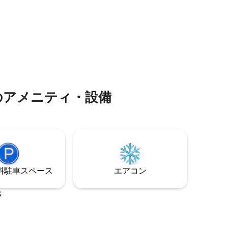
イスの山々で過ごす忘れられない一夜を
6名様ま
体験してください。お車、マウンテンバ
i/朝食ビュ
イク、徒歩でお越しいただけます。
視覚的な
スで提供
さは保証
人気のアメニティ・設備
⁠車ス⁠ペ⁠ー⁠ス
エアコン
ジ