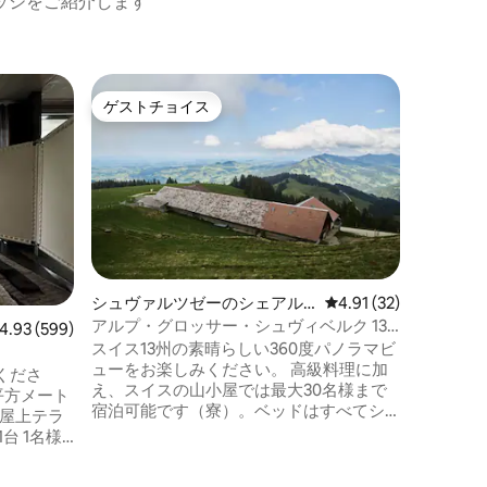
ッジをご紹介します
ザーネン
ゲストチョイス
ゲスト
ゲストチョイス
ゲスト
オーガニ
部屋で、
この魅力
できます
スタッド
付きプー
スケート
湖から車
POWSU
ーボード
エコで健
シュヴァルツゼーのシェアル
レビュー32件、5つ星
4.91 (32)
は、テラ
ーム
アルプ・グロッサー・シュヴィベルク 13
ビュー599件、5つ星中4.93つ星の平均評価
4.93 (599)
です。 
の州を見渡せる
スイス13州の素晴らしい360度パノラマビ
ューをお楽しみください。 高級料理に加
くださ
え、スイスの山小屋では最大30名様まで
平方メート
宿泊可能です（寮）。ベッドはすべてシ
の屋上テラ
ングルベッドです。洗面所のみです。シ
台 1名様
ャワーはありません。 シュヴァルツゼー
のエクスト
湖の近くにあるアルパインロッジで、ス
レビ お部屋