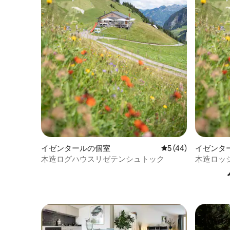
イゼンタールの個室
レビュー44件、5
5 (44)
イゼンタ
木造ログハウスリゼテンシュトック
木造ロッジ「