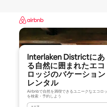
コ
ン
テ
ン
ツ
に
ス
キ
ッ
プ
Interlaken Districtにあ
る自然に囲まれたエコ
ロッジのバケーション
レンタル
Airbnbで自然を満喫できるユニークなエコロ
を検索・予約しよう
エリア