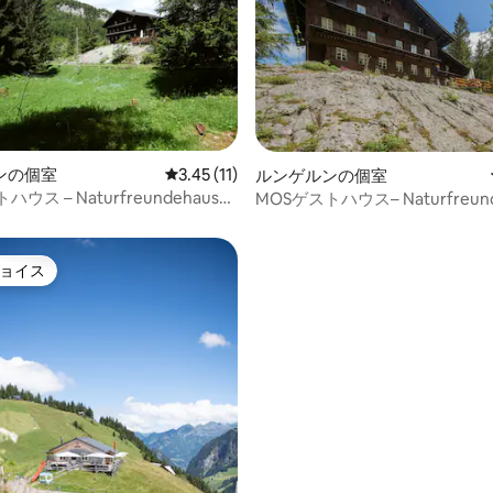
ンの個室
レビュー11件、5つ星中3.45つ星の平均評価
3.45 (11)
ルンゲルンの個室
中4.5つ星の平均評価
ウス – Naturfreundehaus
MOSゲストハウス– Naturfreund
 5号室
Brünig/4号室
ョイス
ョイス
4.02つ星の平均評価