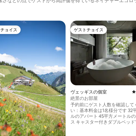
潔さなどの点でゲストから高評価を得ているネイチャーエコロ
トチョイス
ゲストチョイス
ゲストチョイスです。
ゲストチョイス
中4.2つ星の平均評価
ヴェッギスの個室
レ
絶景のお部屋
予約前にゲスト人数を確認して
い：基本料金は1名様分です 32
ルのアパート 45平方メートル
ス キャスター付きダブルベッド1
または2名様の子供用に、3.3m
ラロングベッド1台 55インチテ