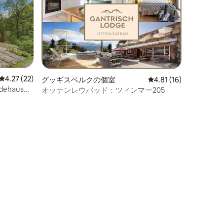
レビュー22件、5つ星中4.27つ星の平均評価
4.27 (22)
グッギスベルクの個室
レビュー16件、5つ星
4.81 (16)
ehaus
オッテンレウバッド：ツィンマー205