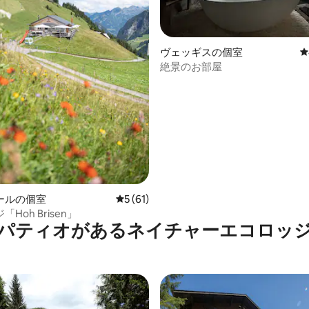
ヴェッギスの個室
レ
絶景のお部屋
つ星中5つ星の平均評価
ールの個室
レビュー61件、5つ星中5つ星の平均評価
5 (61)
Hoh Brisen」
パティオがあるネイチャーエコロッ