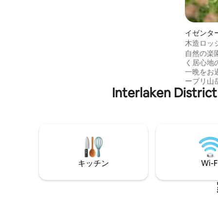
Duschen/Toiletten sind geteilt. 5 Min.
vom Bahnhof Brünig-Hasliberg. Perfekt
für Bergferien, Gruppen und naturnahe
イゼンタ
Aufenthalte. Willkommen im MOS
Guesthouse!
木造ロッジ「
自然の楽
く居心地
一晩をお
ーブリ山
Interlaken
の新しく
うちの1
をお楽し
標高153
住民が暮
コミュー
ルには、
澄んだウ
キッチン
Wi-F
っていま
ースで、
に浸りま