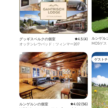
ルンゲル
グッギスベルクの個室
レビュー4件、5つ星
4.5 (4)
MOSゲストハ
オッテンレウバッド：ツィンマー207
Brünig /
ゲストチ
ゲストチ
ルンゲルンの個室
レビュー56件、5つ星中
4.02 (56)