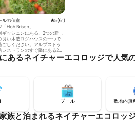
には巨大な木製バスタブ（最大
で…！ ）があります。 無料Wi-F
ッフェ/駐車場/歌う鳥 屋上テラスの一部
を専用でご利用いただけます（
ールの個室
レビュー61件、5つ星中5つ星の平均評価
5 (61)
仕切りは建設中）。朝食はテラ
Hoh Brisen」
されているため、絶対的な静け
園ギッシェンにある、2つの新し
されません！
の良い木造ログハウスの一つで
過ごしください。アルプストゥ
岳レストランのすぐ隣にある2つ
 Districtにあるネイチャーエコロッジで
居心地の良い木造ログハウスの
つで、高山の牧草地、山々、森林
みください。 ギッシェネンは、
0メートルのアルプスで、一年中
らしています。イゼンタールの
ンに属しています。イゼンター
ウリロトストックの氷河から、
リ湖のビーチまで、すべてが揃
i
プール
敷地内無料駐
す。数キロに及ぶハイキングコ
ハイキングを楽しみながら自然
しょう。
家族と泊まれるネイチャーエコロッ