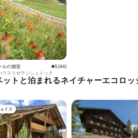
ールの個室
レビュー44件、5つ星中5つ星の平均評価
5 (44)
ハウスリゼテンシュトック
ペットと泊まれるネイチャーエコロッ
ョイス
ョイス