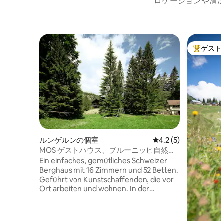
ロケーションや清
ゲス
大好評の
ルンゲルンの個室
レビュー5件、5つ星
4.2 (5)
MOS ゲストハウス、ブルーニッヒ自然友
の家/ 3号室
Ein einfaches, gemütliches Schweizer
Berghaus mit 16 Zimmern und 52 Betten.
Geführt von Kunstschaffenden, die vor
Ort arbeiten und wohnen. In der
Hauptsaison gibt es auf Bestellung
Frühstück für CHF 15 und Pastarazzi-
Ravioli zum Znacht für CHF 18.