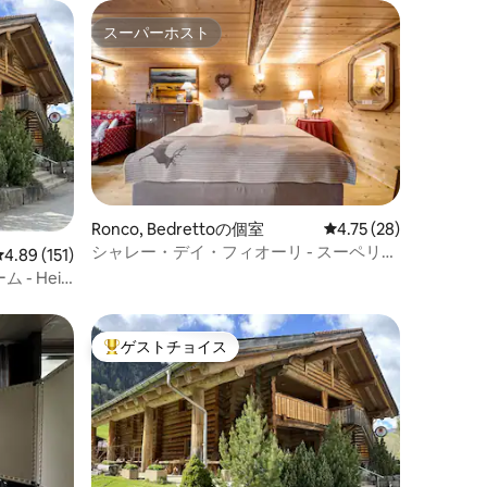
スーパーホスト
スーパーホスト
Ronco, Bedrettoの個室
レビュー28件、5つ星
4.75 (28)
シャレー・デイ・フィオーリ - スーペリア
レビュー151件、5つ星中4.89つ星の平均評価
4.89 (151)
ルーム
- Heiti
ゲストチョイス
大好評のゲストチョイスです。