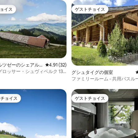
ョイス
ゲストチョイス
ョイス
ゲストチョイス
4.94つ星の平均評価
ルツゼーのシェアル
レビュー32件、5つ星中4.91つ星の平均評価
4.91 (32)
ロッサー・シュヴィベルク 13
グシュタイグの個室
渡せる
ファミリールーム - 共用バスルーム 
Lodge
トチョイス
ゲストチョイス
ゲストチョイスです。
ゲストチョイス