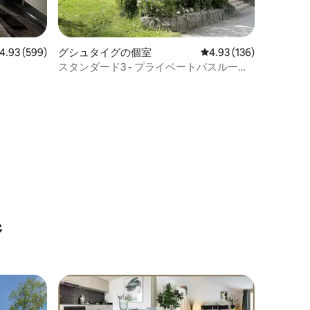
ビュー599件、5つ星中4.93つ星の平均評価
4.93 (599)
グシュタイグの個室
レビュー136件、5つ星
4.93 (136)
スタンダード3 - プライベートバスルーム -
Heiti Lodge
ジ