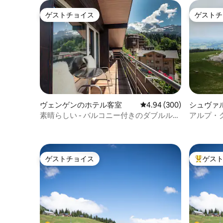
ゲストチョイス
ゲストチ
ゲストチョイス
ゲストチ
ヴェンゲンのホテル客室
レビュー300件、5つ星中
4.94 (300)
シュヴァ
ーム
素晴らしい - バルコニー付きのダブルルー
アルプ・グ
ム（朝食付き）
の州を見
ゲストチョイス
ゲス
ゲストチョイス
大好評の