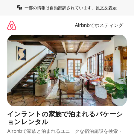
コ
一部の情報は自動翻訳されています。
原文を表示
ン
テ
ン
Airbnbでホスティング
ツ
に
ス
キ
ッ
プ
インラントの家族で泊まれるバケーシ
ョンレンタル
Airbnbで家族と泊まれるユニークな宿泊施設を検索・