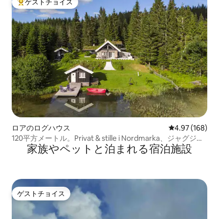
ゲストチョイス
大好評のゲストチョイスです。
ロアのログハウス
レビュー168件
4.97 (168)
120平方メートル。Privat & stille i Nordmarka、ジャグジ
家族やペットと泊まれる宿泊施設
ー、Wi-Fi
ゲストチョイス
ゲストチョイス