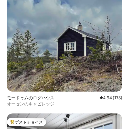
モードゥムのログハウス
レビュー173件
4.94 (173)
オーセンのキャビレッジ
ゲストチョイス
大好評のゲストチョイスです。