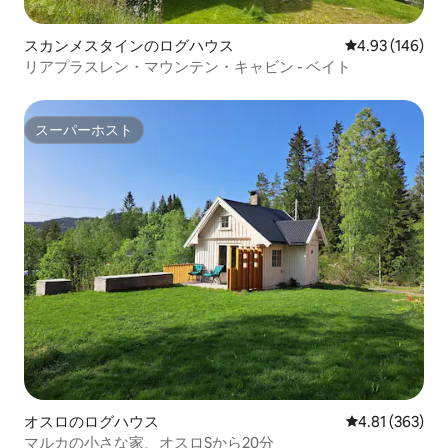
スカンメスタインのログハウス
レビュー146件
4.93 (146)
リアプラスレン・マウンテン・キャビン - ベイト
スーパーホスト
スーパーホスト
オスロのログハウス
レビュー363件
4.81 (363)
マルカの小さな家、オスロSから20分