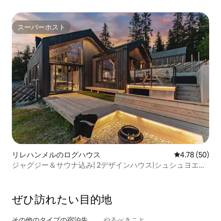
スーパーホスト
スーパーホスト
リレハンメルのログハウス
レビュー50件
4.78 (50)
ジャグジー＆サウナ込み| 2デザインハウス|シュシュヨエン
18p
ぜひ訪⁠れ⁠た⁠い目⁠的⁠地
その他のタ⁠イ⁠プ⁠の宿⁠泊⁠先
やるべきこと