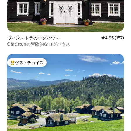
ヴィンストラのログハウス
レビュー157件
4.95 (157)
Gårdstunの冒険的なログハウス
ゲストチョイス
大好評のゲストチョイスです。