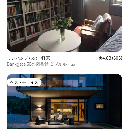
リレハンメルの一軒家
レビュー505件
4.88 (505)
Bankgata 50の図書館 ダブルルーム
ゲストチョイス
ゲストチョイス