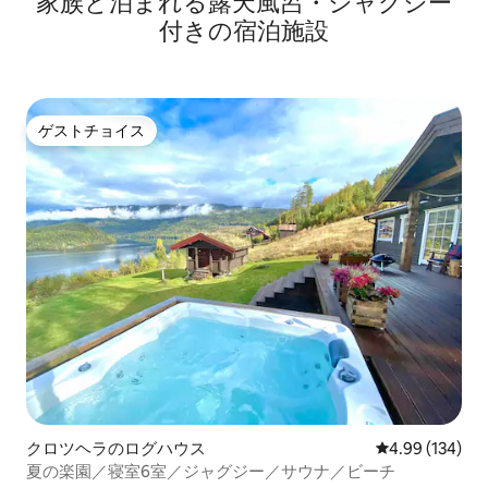
家族と泊まれる露天風呂・ジャグジー
付きの宿泊施設
ゲストチョイス
ゲストチョイス
クロツヘラのログハウス
レビュー134件
4.99 (134)
夏の楽園／寝室6室／ジャグジー／サウナ／ビーチ