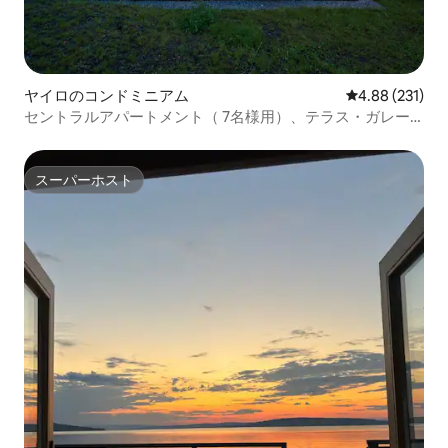
ヤイロのコンドミニアム
レビュー231件
4.88 (231)
セントラルアパートメント（ 7名様用）、テラス・ガレー
ジ・スマートテレビ
スーパーホスト
スーパーホスト