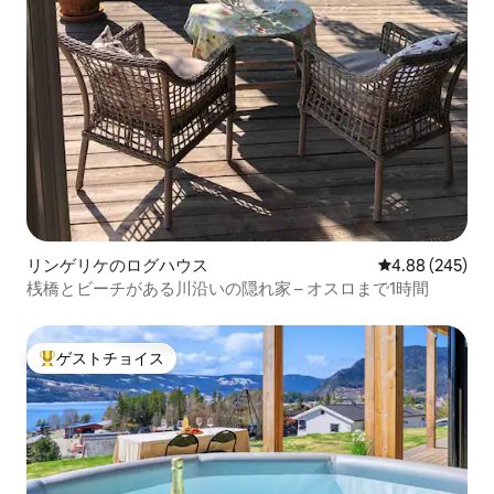
リンゲリケのログハウス
レビュー245件
4.88 (245)
桟橋とビーチがある川沿いの隠れ家 – オスロまで1時間
ゲストチョイス
大好評のゲストチョイスです。