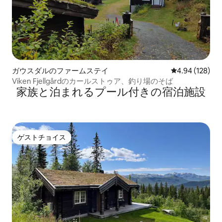
ガウスダルのファームステイ
レビュー128件
4.94 (128)
Viken Fjellgårdのカールストゥア、釣り場のそば
家族と泊まれるプール付きの宿泊施設
ゲストチョイス
ゲストチョイス