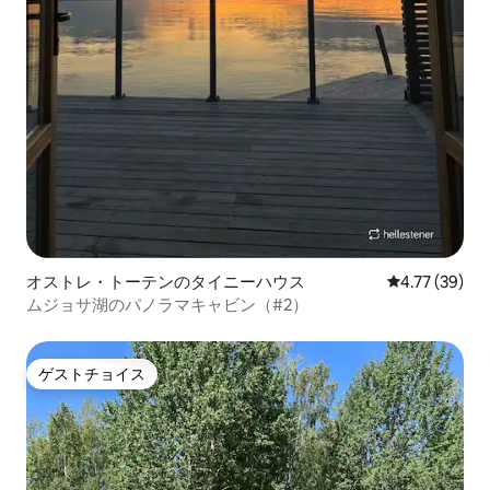
オストレ・トーテンのタイニーハウス
レビュー39件
4.77 (39)
ムジョサ湖のパノラマキャビン（#2）
ゲストチョイス
ゲストチョイス