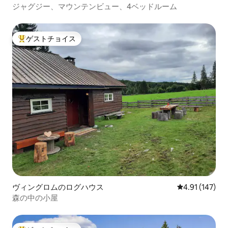
ジャグジー、マウンテンビュー、4ベッドルーム
ゲストチョイス
大好評のゲストチョイスです。
ヴィングロムのログハウス
レビュー147件
4.91 (147)
森の中の小屋