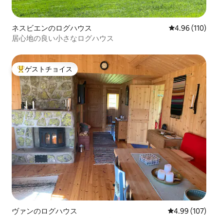
ネスビエンのログハウス
レビュー110件
4.96 (110)
居心地の良い小さなログハウス
ゲストチョイス
大好評のゲストチョイスです。
ヴァンのログハウス
レビュー107件
4.99 (107)