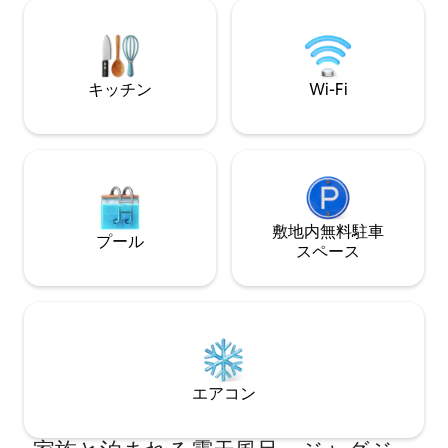
日常生活から離れたリラックスした旅行
区で、500種以上
のために必要なものを提供しています。
す。日の出はデル
アクティビティをご希望の場合は、電動
オリジナルのWond
自転車をレンタルしたり、登山公園まで
様でご宿泊いただ
散歩したり、地元のコミュニティを探索
チン、エアコン。
キッチン
Wi-Fi
したりすることができます。
うに感じます。
敷地内無料駐⁠車
プール
ス⁠ペ⁠ー⁠ス
エアコン