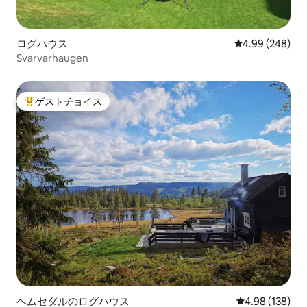
ログハウス
レビュー248件
4.99 (248)
Svarvarhaugen
ゲストチョイス
大好評のゲストチョイスです。
ヘムセダルのログハウス
レビュー138件
4.98 (138)