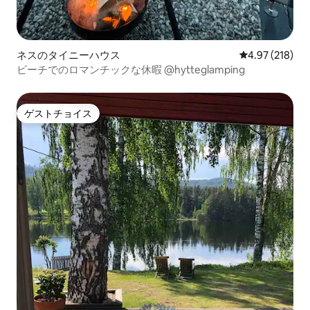
ネスのタイニーハウス
レビュー218件
4.97 (218)
ビーチでのロマンチックな休暇 @hytteglamping
ゲストチョイス
ゲストチョイス