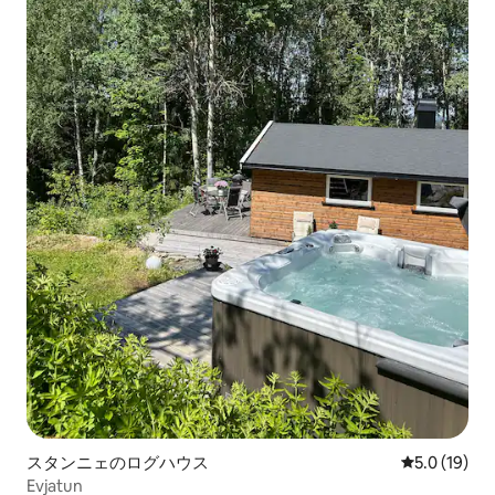
スタンニェのログハウス
レビュー19
5.0 (19)
Evjatun