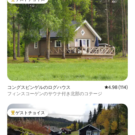
大好評のゲストチョイスです。
コングスビンゲルのログハウス
レビュー114件
4.98 (114)
フィンスコーゲンのサウナ付き北部のコテージ
ゲストチョイス
大好評のゲストチョイスです。