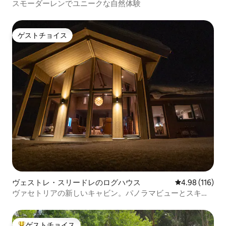
スモーダーレンでユニークな自然体験
ゲストチョイス
ゲストチョイス
ヴェストレ・スリードレのログハウス
レビュー116件
4.98 (116)
ヴァセトリアの新しいキャビン。パノラマビューとスキー
イン/アウト！
ゲストチョイス