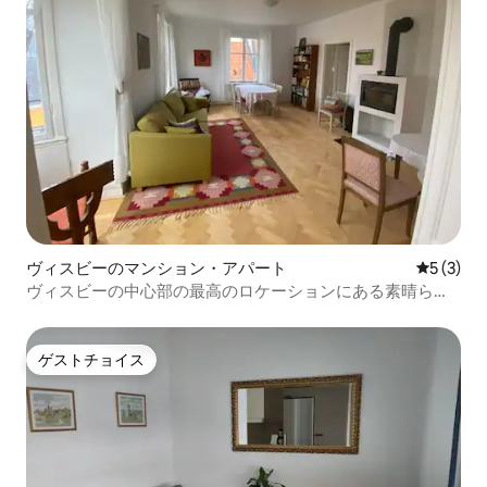
ヴィスビーのマンション・アパート
レビュー
5 (3)
ヴィスビーの中心部の最高のロケーションにある素晴らし
い場所
ゲストチョイス
ゲストチョイス