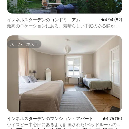
インネルスターデンのコンドミニアム
レビュー82件
4.94 (82)
最高のロケーションにある、素晴らしい中庭のある静かな
スイート！
スーパーホスト
スーパーホスト
インネルスターデンのマンション・アパート
レビュー16件
4.75 (16)
ヴィスビー中心部にあるよく計画された1ベッドルームのア