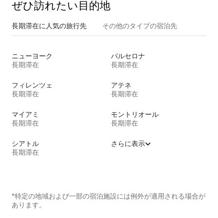
ぜひ訪⁠れ⁠た⁠い目⁠的⁠地
長期滞在に人気の旅行先
その他のタ⁠イ⁠プ⁠の宿⁠泊⁠先
ニューヨーク
バルセロナ
長期滞在
長期滞在
フィレンツェ
アテネ
長期滞在
長期滞在
マイアミ
モントリオール
長期滞在
長期滞在
シアトル
さらに表示
長期滞在
*特定の地域および一部の宿泊施設には例外が適用される場合が
あります。