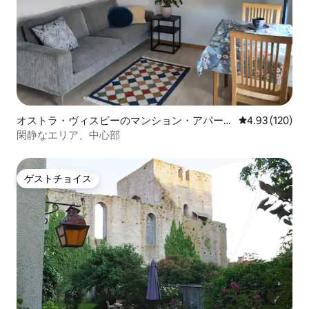
オストラ・ヴィスビーのマンション・アパー
レビュー120件
4.93 (120)
ト
閑静なエリア、中心部
ゲストチョイス
ゲストチョイス