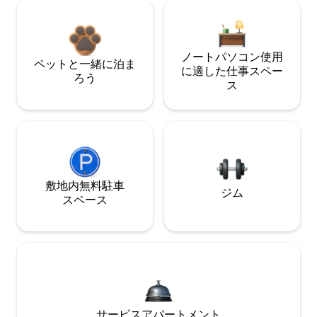
ノートパソコン使用
ペットと一緒に泊ま
に適した仕事スペー
ろう
ス
敷地内無料駐⁠車
ジム
ス⁠ペ⁠ー⁠ス
サービスアパートメント