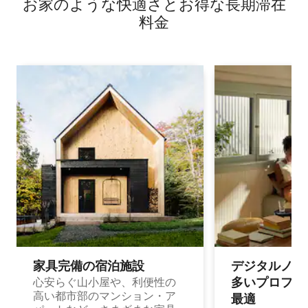
お家のような快⁠適⁠さ⁠とお⁠得⁠な長⁠期⁠滞⁠在
パート
料⁠金
家具完備の宿⁠泊⁠施⁠設
デジタルノマド
多⁠いプ⁠ロ⁠フ⁠ェ⁠
心安らぐ山小屋や、利便性の
高い都市部のマンション・ア
最⁠適