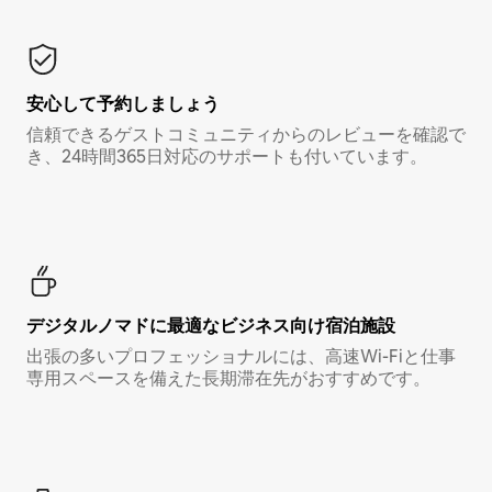
安心して予約しましょう
信頼できるゲストコミュニティからのレビューを確認で
き、24時間365日対応のサポートも付いています。
デジタルノマド⁠に最⁠適⁠なビ⁠ジ⁠ネ⁠ス⁠向⁠け宿⁠泊⁠施⁠設
出張の多いプロフェッショナルには、高速Wi-Fiと仕事
専用スペースを備えた長期滞在先がおすすめです。