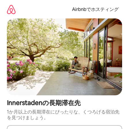
コ
ン
Airbnbでホスティング
テ
ン
ツ
に
ス
キ
ッ
プ
Innerstadenの長期滞在先
1か月以上の長期滞在にぴったりな、くつろげる宿泊先
を見つけましょう。