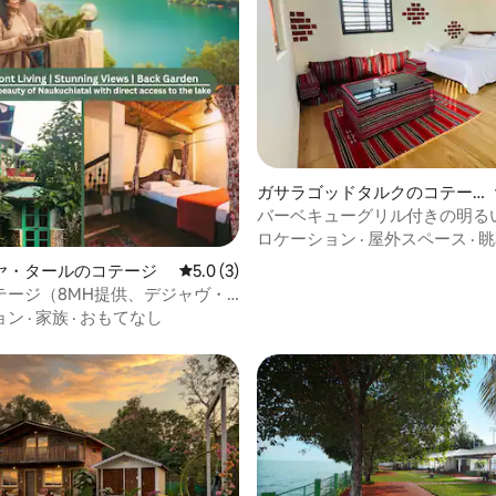
中5.0つ星の平均評価
ガサラゴッドタルクのコテー
ジ
バーベキューグリル付きの明る
ルームコテージ。
ロケーション
·
屋外スペース
·
眺
ヤ・タールのコテージ
レビュー3件、5つ星中5.0つ星の平均評価
5.0 (3)
テージ（8MH提供、デジャヴ・
アタル）
ョン
·
家族
·
おもてなし