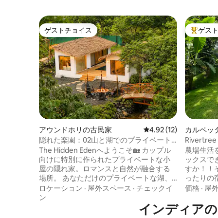
ゲストチョイス
ゲス
ゲストチョイス
大好評の
アウンドホリの古民家
レビュー12件、5つ星中
4.92 (12)
カルペッ
隠れた楽園：02山と湖でのプライベート
Rivert
な休息体験
の家
The Hidden Edenへようこそ🏡 カップル
農場生活
向けに特別に作られたプライベートな小
ックスで
屋の隠れ家。ロマンスと自然が融合する
すか！！
場所。 あなただけのプライベートな湖、
ったりの
山、季節の滝に囲まれた場所です。🏔️ 🌊
リー向け
ロケーション
·
屋外スペース
·
チェックイ
価格
·
屋
この隠れ家は次のことを提供します🫴 忘
隣接した
ン
れられない屋内と屋外の体験。焚き火の
インディアの
ます。コ
そばでリラックス。 静かな環境に浸りま
ションの