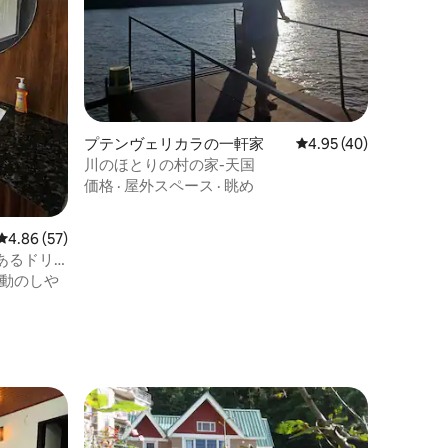
プテンヴェリカラの一軒家
レビュー40件、5つ星
4.95 (40)
川のほとりの村の家-天国
価格
·
屋外スペース
·
眺め
レビュー57件、5つ星中4.86つ星の平均評価
4.86 (57)
あるドリ
動のしや