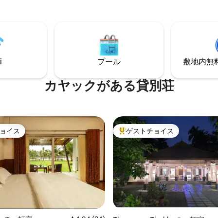
ルテーブル、ジム、設備の整っ
料アクティビティ：
ンが備わっています。大きな窓
ー、ライフル射撃、アーチェリ
霧がかかった朝の穏やかな丘の
えます。また、プールでは1日
のアクティビティはできませ
に過ごすことができます。
きな音楽、パーティー、独身お別
ィー禁止
i
プール
敷地内無料駐
カヤックがある貸別荘
ョイス
ゲストチョイス
ョイス
大好評のゲストチョイスです。