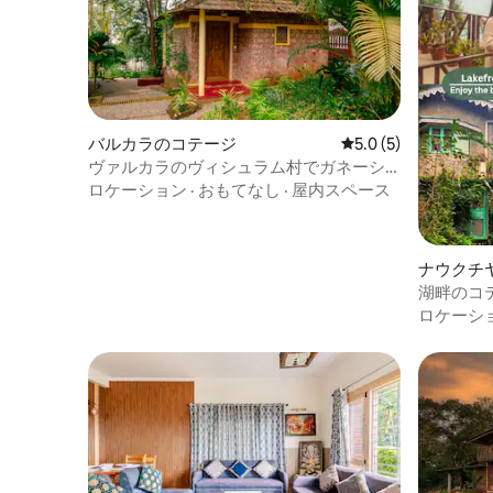
バルカラのコテージ
レビュー5件、5つ星
5.0 (5)
ヴァルカラのヴィシュラム村でガネーシ
ャ
ロケーション
·
おもてなし
·
屋内スペース
ナウクチ
湖畔のコ
ナウクチ
ロケーシ