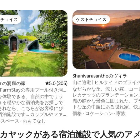
トチョイス
ゲストチョイス
ゲストチョイスです。
ゲストチョイス
Shanivarasantheのヴィラ
山に逃避 | ヒルサイドのプライ
4.92つ星の平均評価
タの洞窟の家
レビュー205件、5つ星中5.0つ星の平均評価
5.0 (205)
テートヴィラ
なだらかな丘、涼しい霧、コー
ree FarmStayの専用プール付き洞窟
レカナッツのプランテーション
を体験できる、自然の中でリラ
湖の静かな景色に囲まれた、プ
きる穏やかな宿泊先をお探しで
トな丘の中腹にある隠れ家。快
それなら、こちらがお客様にぴ
ライバシー、そして自然の中で
価格
·
ロケーション
·
家族
宿泊施設です… カップルやファミ
間を楽しみたいゲストのために
に作られており、地下の寝室に
外スペース
·
おもてなし
ています。 エレガントなインテリア、快
プライベートプールに滝があり
適な寝室、スタイリッシュなリ
カヤックがある宿泊施設で人気のア
ーヒーとコショウのプランテー
リア、ホームシアター、ミニバ
緑が見えます。 泊まるだけでは