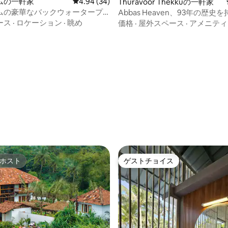
ムの一軒家
レビュー34件、5つ星中4.94つ星の平均評価
4.94 (34)
Thuravoor Thekkuの一軒家
ムの豪華なバックウォータープ
Abbas Heaven、93年の歴史
中4.87つ星の平均評価
（プール付き）
な家。
ース
·
ロケーション
·
眺め
価格
·
屋外スペース
·
アメニティ
ホスト
ゲストチョイス
ホスト
ゲストチョイス