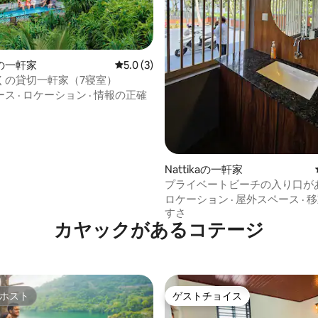
中4.9つ星の平均評価
の一軒家
レビュー3件、5つ星中5.0つ星の平均評価
5.0 (3)
くの貸切一軒家（7寝室）
ース
·
ロケーション
·
情報の正確
Nattikaの一軒家
プライベートビーチの入り口が
ームネストリゾート
ロケーション
·
屋外スペース
·
移
すさ
カヤックがあるコテージ
ホスト
ゲストチョイス
ホスト
ゲストチョイス