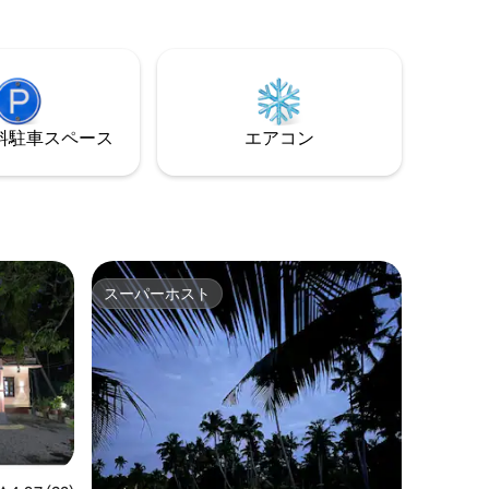
たキッチ
ティック、アンティーク、ライフスタイ
からは、
ルストアが揃っています。北ゴアで最も
景色が見
人気のあるヴァガトールビーチからわず
中、爽やか
か9分の便利な場所にあり、最もおしゃれ
なナイトクラブやバー、夕日が見られる
場所です。
⁠車ス⁠ペ⁠ー⁠ス
エアコン
スーパーホスト
スーパーホスト