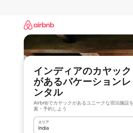
コ
ン
テ
ン
ツ
に
ス
キ
ッ
プ
インディアのカヤック
があるバケーションレ
ンタル
Airbnbでカヤックがあるユニークな宿泊施設
索・予約しよう
エリア
検索結果が表示されたら、上下の矢印キーを使っ