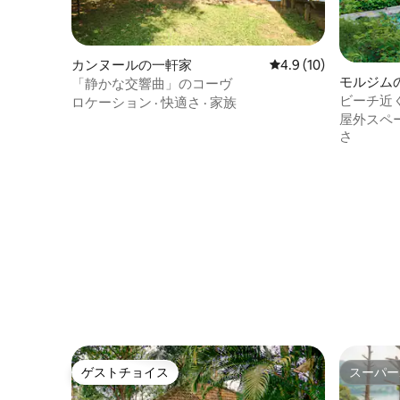
カンヌールの一軒家
レビュー10件、5つ星
4.9 (10)
モルジム
「静かな交響曲」のコーヴ
ビーチ近
ロケーション
·
快適さ
·
家族
屋外スペ
さ
ゲストチョイス
スーパー
ゲストチョイス
スーパー