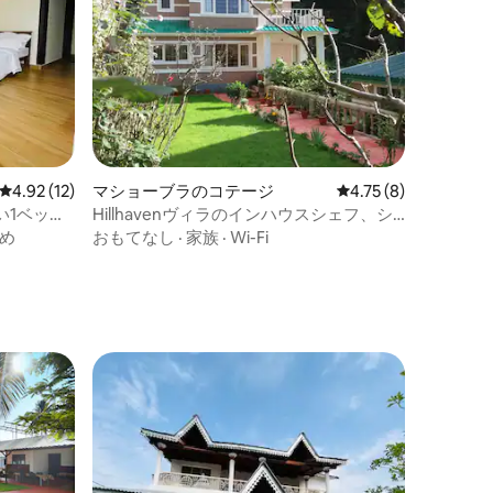
レビュー12件、5つ星中4.92つ星の平均評価
4.92 (12)
マショーブラのコテージ
レビュー8件、5つ星
4.75 (8)
い1ベッド
Hillhavenヴィラのインハウスシェフ、シ
ムラ
め
おもてなし
·
家族
·
Wi-Fi