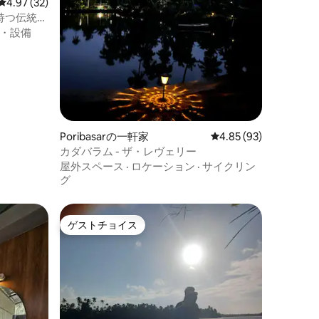
レビュー32件、5つ星中4.97つ星の平均評価
4.97 (32)
を持つ伝統的
・設備
Poribasarの一軒家
レビュー93件、5つ星
4.85 (93)
カダバラム - ザ・レヴェリー
屋外スペース
·
ロケーション
·
サイクリン
グ
ゲストチョイス
ゲストチョイス