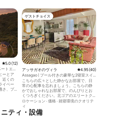
カナコナ
ゲストチョイス
ゲスト
ゲストチョイス
ゲスト
Element
ルコニー
「大地の
れたPrith
ナ川沿い
家です。
アパート
価格
·
屋
のゴアの
しの良い
の景色を
レビュー12件、5つ星中5.0つ星の平均評価
5.0 (12)
れたプー
ベートエス
アッサガオのヴィラ
レビュー40件、5つ星
4.95 (40)
の静かな
ヒーとア
美しさ、
Assagao | プール付きの豪華な2寝室スイ
、近くの
験するの
ートヴィラ
こちらの広々とした静かなお部屋で、日
ライベー
常の心配事を忘れましょう。こちらの静
適さ、プ
かでおしゃれなお部屋で、のんびりとお
贅沢な時
くつろぎください。北ゴアのエリートク
設計され
ラスの高級エリアであるアッサゴアの静
ロケーション
·
価格
·
就寝環境のクオリテ
かな中心部に位置する、駐車場付きの豪
ィ
ビングエ
メニティ・設備
華なヴィラでの休暇をお楽しみくださ
ー、プー
い。多様なレストラン、ファッションブ