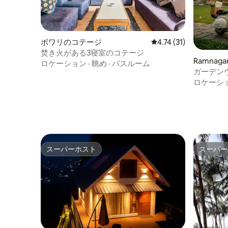
ボワリのコテージ
レビュー31件、5つ星
4.74 (31)
焚き火がある3寝室のコテージ
Ramnag
ロケーション
·
眺め
·
バスルーム
ガーデン
ートガー
ロケーシ
スーパーホスト
スーパー
スーパーホスト
スーパー