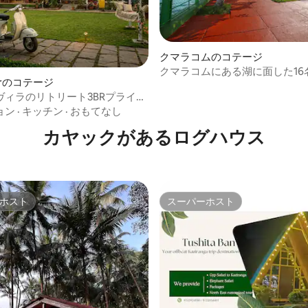
中4.74つ星の平均評価
クマラコムのコテージ
クマラコムにある湖に面した16
arのコテージ
テージ4軒
ヴィラのリトリート3BRプライベ
デンホームイハット
ョン
·
キッチン
·
おもてなし
カヤックがあるログハウス
ホスト
スーパーホスト
ホスト
スーパーホスト