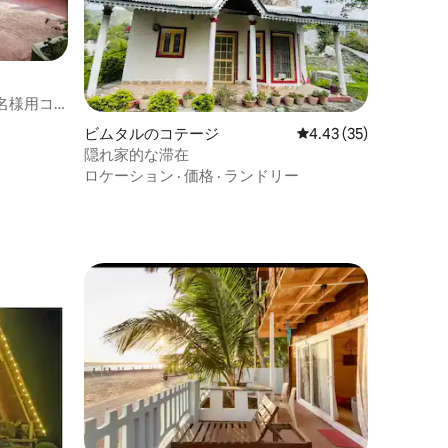
名様用コ
ビムタルのコテージ
レビュー35件、5つ星
4.43 (35)
隠れ家的な滞在
ロケーション
·
価格
·
ランドリー