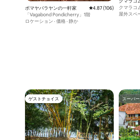
クマラコ
クマラコ
ボマヤパラヤンの一軒家
レビュー106件、5つ星
4.87 (106)
ロパティ
屋外スペ
「Vagabond Pondicherry」1階
ロケーション
·
価格
·
静か
ゲストチョイス
スーパー
ゲストチョイス
スーパー