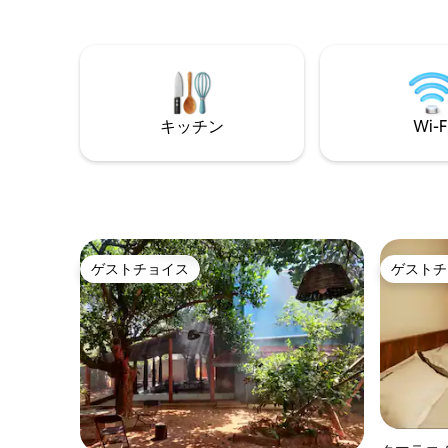
しょう。 星空の下で忘れられない思い出
なく、体験です。 無
を作りましょう。 最大6名様まで快適にお
農園ツア
過ごしいただけるよう細部にまでこだわ
ーなど 朝食は無料です。 モンスーン期間
ったデザインのヴィラは、ラグジュアリ
中は川で
ー、プライバシー、冒険を兼ね備え、完
ん。 大
璧な旅行をお楽しみいただけます。
れパーテ
キッチン
Wi-F
ゲストチョイス
ゲストチ
ゲストチョイス
ゲストチ