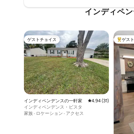
インディペン
ゲストチョイス
ゲス
ゲストチョイス
大好評の
インディペンデンスの一軒家
レビュー31件、5つ星中
4.94 (31)
インディペンデンス・ビスタ
家族
·
ロケーション
·
アクセス