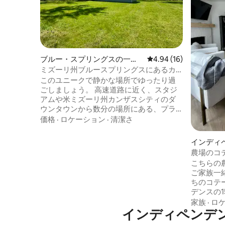
ブルー・スプリングスの一軒
レビュー16件、5つ星中
4.94 (16)
家
ミズーリ州ブルースプリングスにあるカ
ントリーライビングの2ベッドルームの家
このユニークで静かな場所でゆったり過
ごしましょう。 高速道路に近く、スタジ
アムや米ミズーリ州カンザスシティのダ
ウンタウンから数分の場所にある、プラ
イベートで静かな1エーカーの隠れ家。専
価格
·
ロケーション
·
清潔さ
用車道に面した、寝室2室、浴室1室の快適
な家です。ベッドルーム#1にはクイーン
インディ
サイズベッドと55インチテレビがありま
農場のコ
す。 寝室#2にはシングルベッド2台があり
こちらの
ます。アメニティには、フルキッチン、
ご家族一緒
洗濯機・乾燥機、ガスバーベキュー、パ
ちのコテ
ティオ家具のあるデッキ、Wi-Fiがありま
デンスの
す。 アローヘッドスタジアムとカウフマ
す。 この家には、リビングルーム、ダイ
家族
·
ロ
ンスタジアム：10分 ミズーリ州カンザス
インディペンデ
ニングル
シティのダウンタウンまで20分 ワール
ルバスル
ド・オブ・ファン：25分 CPKCスタジア