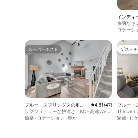
インディ
快適なキン
KCスタ
ロケーシ
スーパーホスト
ゲストチ
スーパーホスト
ゲストチ
ブルー・スプリングスの町
レビュー47件、5つ星中
4.81 (47)
ブルー・
家・長屋
ョン・ア
ラグジュアリーな快適さ｜KC - 高速Wi-Fi
The D
｜ファミリー向け
の隠れ家
価格
·
ロケーション
·
静か
家族
·
ロ