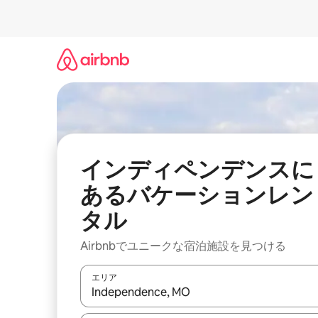
コ
ン
テ
ン
ツ
に
ス
キ
ッ
プ
インディペンデンスに
あるバケーションレン
タル
Airbnbでユニークな宿泊施設を見つける
エリア
検索結果が表示されたら、上下の矢印キーを使っ