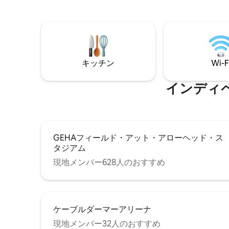
ドルーム、
ム：25分
グ、クイ
面にポー
きます。
ことがで
ます。 各寝室には、快適なベッド、衣類
キッチン
Wi-F
用ハンガ
役立つ扇
インディ
GEHAフィールド・アット・アローヘッド・ス
タジアム
現地メンバー628人のおすすめ
ケーブルダーマーアリーナ
現地メンバー32人のおすすめ