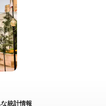
な統⁠計⁠情⁠報