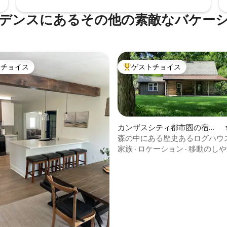
デンスにあるその他の素敵なバケー
トチョイス
ゲストチョイス
ゲストチョイスです。
大好評のゲストチョイスです。
カンザスシティ都市圏の宿泊
先
森の中にある歴史あるログハウ
家族
·
ロケーション
·
移動のしや
4.94つ星の平均評価