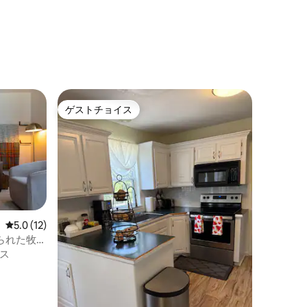
ゲストチョイス
ゲストチョイス
レビュー12件、5つ星中5.0つ星の平均評価
5.0 (12)
に建てられた牧場
ス