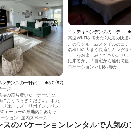
インディペンデンスのコテー
4.94つ星の平均評価
ジ
高速Wi-Fiを備えた2人用の快
このワンルームスタイルのコテ
名様用の大きく快適なキングサ
ッドをお楽しみください。 リラ
に来るか、「自宅から離れて働
てください。 高速インターネットを使用
ロケーション
·
価格
·
静か
しているので、接続が遅いこと
る必要はありません！ 歴史的なインディ
ペンデンスの一軒家
レビュー87件、5つ星中5.0つ星の平均評価
5.0 (87)
ペンデンススクエアから2ブロ
にあり、カンザスシティのダウ
テージ！
まで車でわずか20分です。 ロイヤルズと
農場の落ち着いたコテージで、
チーフスのスタジアムからわずか
におくつろぎください。 私た
トルーマン図書館から5分です！ 重要。
ージは、ミズーリ州インデペン
ットを連れてきたい場合、また
150エーカーの敷地内にありま
設内で喫煙する予定がある場合
ケーション
·
屋内スペース
しないでください。
ンスのバケーションレンタルで人気の
ーム（8席）、フルキッチン、フ
ーム2室、ランドリールーム/マッ