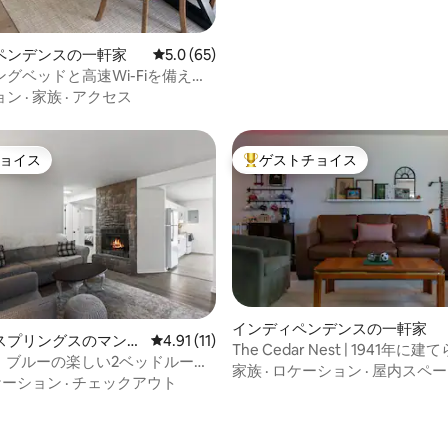
ペンデンスの一軒家
レビュー65件、5つ星中5.0つ星の平均評価
5.0 (65)
グベッドと高速Wi-Fiを備えた
ジアム近くの宿泊先
ョン
·
家族
·
アクセス
ョイス
ゲストチョイス
ョイス
大好評のゲストチョイスです。
インディペンデンスの一軒家
4.81つ星の平均評価
スプリングスのマンシ
レビュー11件、5つ星中4.91つ星の平均評価
4.91 (11)
The Cedar Nest | 1941年
パート
en：ブルーの楽しい2ベッドルーム
（ヴィンテージな魅力あり）
家族
·
ロケーション
·
屋内スペー
ケーション
·
チェックアウト