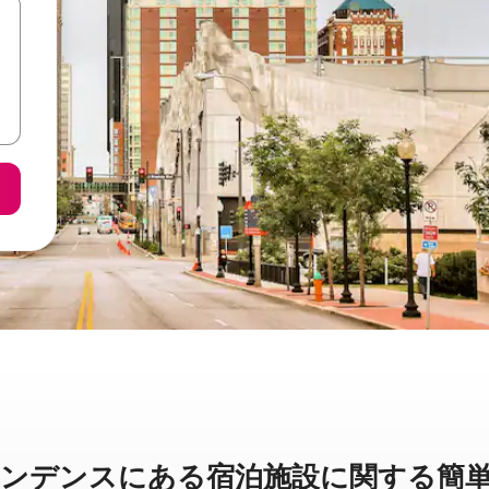
ンスに⁠あ⁠る宿⁠泊⁠施⁠設⁠に関⁠す⁠る簡⁠単⁠