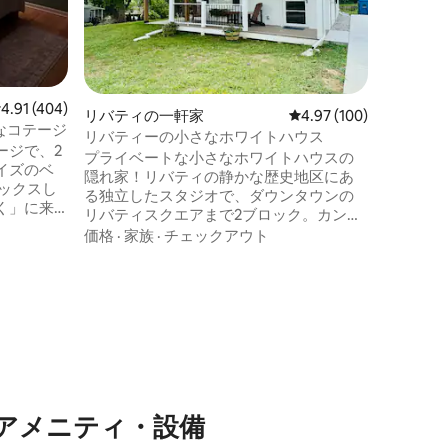
ー・S・
ス・キリ
家族
·
価
ンツ教会
ィ・オブ
です。 この家は、カンザスシティ・チー
フス・ス
レビュー404件、5つ星中4.91つ星の平均評価
4.91 (404)
リバティの一軒家
レビュー100件、5つ星
4.97 (100)
フマン・
適なコテージ
チーフス
リバティーの小さなホワイトハウス
ージで、2
ーブルダ
プライベートな小さなホワイトハウスの
イズのベ
mobil
隠れ家！リバティの静かな歴史地区にあ
ックスし
で10マイ
る独立したスタジオで、ダウンタウンの
く」に来
リバティスクエアまで2ブロック。カンザ
スシティまで23 ～25分。敷地内のEV充
価格
·
家族
·
チェックアウト
を心配す
電。充実したコーヒーバーを楽しむか、
通りの向かいにあるコーヒーショップを
ックの場所
訪れてから、ブティック、レストラン、
ンタウン
史跡まで歩いてみましょう。とても快適
なクイーンベッド、DIRECTV付きの大型
10分、
テレビ、フルキッチン、ウォークインシ
ペ
ャワー、室内洗濯機/乾燥機を備えた静か
は宿泊施
な空間でリラックスできます。カップ
は、予約
ル、一人旅、またはゆっくりと過ごす一
アメニティ・設備
晩の滞在に最適です。