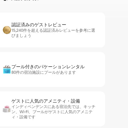
認証済みのゲ⁠ス⁠ト⁠レ⁠ビ⁠ュ⁠ー
15,240件を超える認証済みレビューを参考に選
びましょう
プール付きのバ⁠ケ⁠ー⁠シ⁠ョ⁠ンレ⁠ン⁠タ⁠ル
80件の宿泊施設にプールがあります
ゲストに人⁠気⁠のア⁠メ⁠ニ⁠テ⁠ィ・設⁠備
インディペンデンスにある宿泊先では、キッチ
ン、Wi-Fi、プールがゲストに人気のアメニテ
ィ・設備です