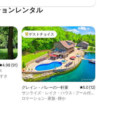
ションレンタル
ゲストチョイス
大好評のゲストチョイスです。
レビュー91件、5つ星中4.98つ星の平均評価
4.98 (91)
ス
すさ
グレイン・バレーの一軒家
レビュー12件、5つ
5.0 (12)
サンライズ・レイク・ハウス - プール付き
の12エーカーの貸切湖畔の宿泊施設
ロケーション
·
家族
·
静か