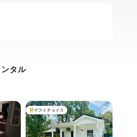
レンタル
インディ
ゲストチョイス
ゲス
大好評のゲストチョイスです。
大好評
歴史的/
ドルーム
こちらの
で、ご家
無料のガレ