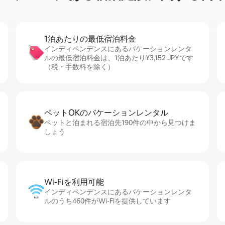
1泊あたりの最⁠低⁠宿⁠泊⁠料⁠金
インディペンデンスにあるバケーションレンタ
ルの最低宿泊料金は、1泊あたり¥3,152 JPYです
（税・手数料を除く）
ペットOKのバ⁠ケ⁠ー⁠シ⁠ョ⁠ンレ⁠ン⁠タ⁠ル
ペットと泊まれる宿泊先190件の中から見つけま
しょう
Wi-Fiを利⁠用⁠可⁠能
インディペンデンスにあるバケーションレンタ
ルのうち460件がWi-Fiを提供しています