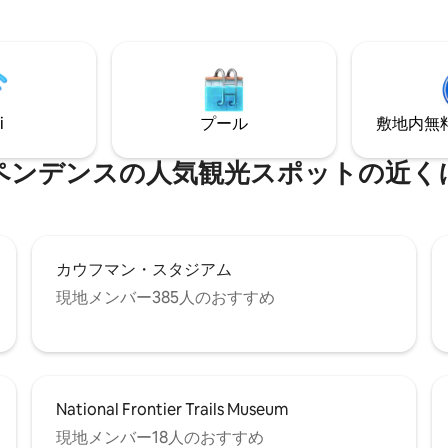
寝室3室があります。 （キン
ーン、フルベッド）。 前側と側
チがあり、座ってリラックスで
また、家族で楽しい夜を過ごす
きる専用の裏のパティオもあり
i
プール
敷地内無料駐
ー、そしてリラックスするのに
風機が備わっています。
ペンデンスの人気観光スポットの近く
カウフマン・スタジアム
現地メンバー385人のおすすめ
National Frontier Trails Museum
現地メンバー18人のおすすめ