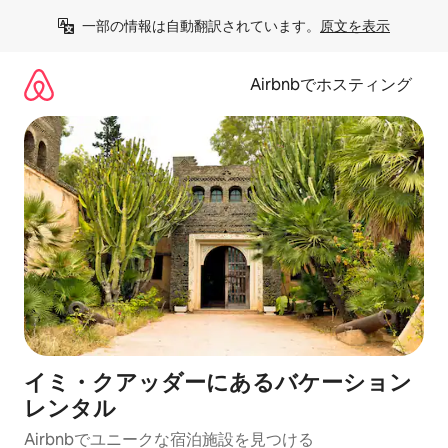
コ
一部の情報は自動翻訳されています。
原文を表示
ン
テ
ン
Airbnbでホスティング
ツ
に
ス
キ
ッ
プ
イミ・クアッダーにあるバケーション
レンタル
Airbnbでユニークな宿泊施設を見つける