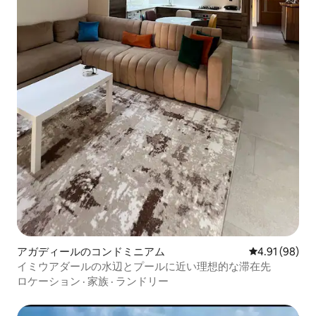
アガディールのコンドミニアム
レビュー98件
4.91 (98)
イミウアダールの水辺とプールに近い理想的な滞在先
ロケーション
·
家族
·
ランドリー