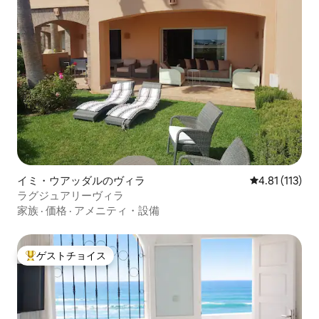
イミ・ウアッダルのヴィラ
レビュー113
4.81 (113)
ラグジュアリーヴィラ
家族
·
価格
·
アメニティ・設備
ゲストチョイス
大好評のゲストチョイスです。