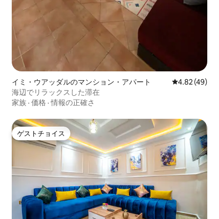
イミ・ウアッダルのマンション・アパート
レビュー49件
4.82 (49)
海辺でリラックスした滞在
家族
·
価格
·
情報の正確さ
ゲストチョイス
ゲストチョイス