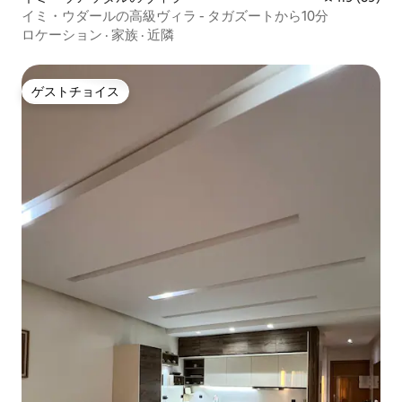
イミ・ウダールの高級ヴィラ - タガズートから10分
ロケーション
·
家族
·
近隣
ゲストチョイス
ゲストチョイス