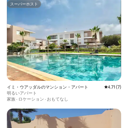
スーパーホスト
スーパーホスト
イミ・ウアッダルのマンション・アパート
レビュー7件
4.71 (7)
明るいアパート
家族
·
ロケーション
·
おもてなし