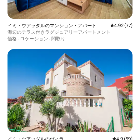
イミ・ウアッダルのマンション・アパート
レビュー77件
4.92 (77)
海辺のテラス付きラグジュアリーアパートメント
価格
·
ロケーション
·
間取り
イミ・ウアッダルのヴィラ
レビュー59
4.9 (59)