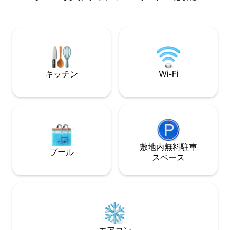
Netflixと55イ
の前に無料駐車場が
ティオと屋外用リ
きの屋上 ★タガズ
ンとヒーター
キッチン
Wi-Fi
敷地内無料駐⁠車
プール
ス⁠ペ⁠ー⁠ス