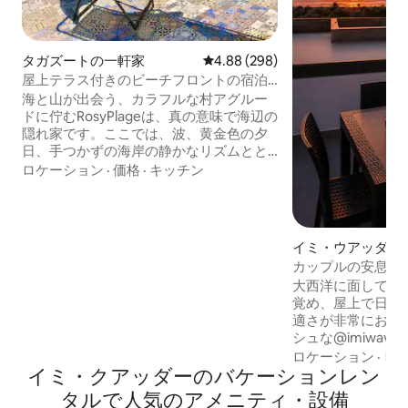
タガズートの一軒家
レビュー298件、5つ星中4.88
4.88 (298)
屋上テラス付きのビーチフロントの宿泊
先
海と山が出会う、カラフルな村アグルー
ドに佇むRosyPlageは、真の意味で海辺の
隠れ家です。ここでは、波、黄金色の夕
日、手つかずの海岸の静かなリズムとと
もに、暮らしが流れていきます。各フロ
ロケーション
·
価格
·
キッチン
アからは海のパノラマビューが一望で
き、ビーチへの直接アクセスがあり、目
の前にサーフスポットがあります。温か
みのあるモロッコ風のラウンジ、日当た
イミ・ウアッダル
りの良いテラス、夕日を見たりヨガをし
ン・アパート
カップルの安息の
たりするのに最適な屋上。海辺にある本
Wi-Fi（200Mb/
大西洋に面してコ
格的なお家。4階建てで階段があります
覚め、屋上で日光
（お子様やお体の不自由な方には不向き
適さが非常にお得
です）。玄関にカメラが設置されていま
シュな@imiwav
す。
★ ビーチまで徒歩
ロケーション
·
ビ
イミ・クアッダーのバケーションレン
シャン＆アトラス山
イバーWi-Fi（20
タルで人気のアメニティ・設備
ーク用デスク ★ ポ