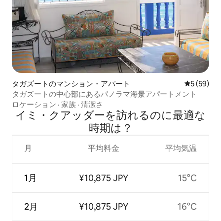
タガズートのマンション・アパート
レビュー5
5 (59)
タガズートの中心部にあるパノラマ海景アパートメント
ロケーション
·
家族
·
清潔さ
イミ・クアッダーを訪⁠れ⁠るの⁠に最⁠適⁠な
時⁠期⁠は⁠？
月
平均料金
平均気温
1月
¥10,875 JPY
15°C
2月
¥10,875 JPY
16°C