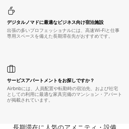
デジタルノマド⁠に最⁠適⁠なビ⁠ジ⁠ネ⁠ス⁠向⁠け宿⁠泊⁠施⁠設
出張の多いプロフェッショナルには、高速Wi-Fiと仕事
専用スペースを備えた長期滞在先がおすすめです。
サービスアパートメントをお探しですか？
Airbnbには、人員配置や転勤時の宿泊先、および社宅
としての利用に最適な家具完備のマンション・アパート
が掲載されています。
長期滞在に人気のアメニティ・設備