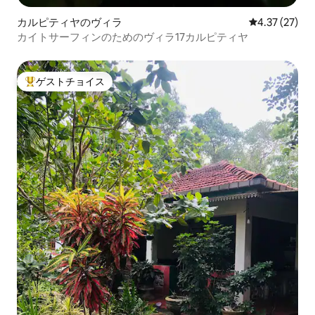
カルピティヤのヴィラ
レビュー27件
4.37 (27)
カイトサーフィンのためのヴィラ17カルピティヤ
ゲストチョイス
大好評のゲストチョイスです。