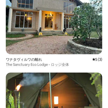
ワナタヴィルワの離れ
レビュー
5 (3)
The Sanctuary Eco Lodge - ロッジ全体