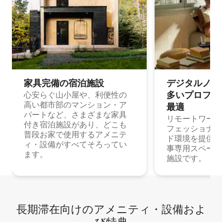
家具完備の宿⁠泊⁠施⁠設
デジタルノマド
多⁠いプ⁠ロ⁠フ⁠ェ⁠
心安らぐ山小屋や、利便性の
高い都市部のマンション・ア
最⁠適
パートなど、さまざまな家具
リモートワーク
付き宿泊施設があり、どこも
フェッショナル
普段お家で使用するアメニテ
ド環境を提供する
ィ・設備がすべてそろってい
事専用スペース
ます。
施設です。
長期滞在向け⁠のア⁠メ⁠ニ⁠テ⁠ィ⁠・設⁠備⁠およ