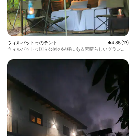
ウィルパットゥのテント
レビュー13件
4.85 (13)
ウィルパットゥ国立公園の湖畔にある素晴らしいグランピ
ングテント