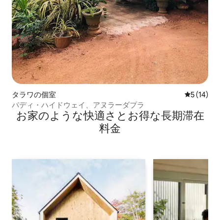
タラワの個室
レビュー1
5 (14)
パディ・ハイドウェイ、アヌラーダプラ
お家のような快⁠適⁠さ⁠とお⁠得⁠な長⁠期⁠滞⁠在
料⁠金