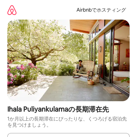
コ
ン
Airbnbでホスティング
テ
ン
ツ
に
ス
キ
ッ
プ
Ihala Puliyankulamaの長期滞在先
1か月以上の長期滞在にぴったりな、くつろげる宿泊先
を見つけましょう。