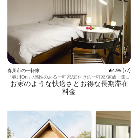
春川市の一軒家
レビュー77件
4.99 (77)
「春川On」/感性のある一軒家/庭付きの一軒家/家族・集ま
お家のような快⁠適⁠さ⁠とお⁠得⁠な長⁠期⁠滞⁠在
りの宿泊施設/最大6人
料⁠金