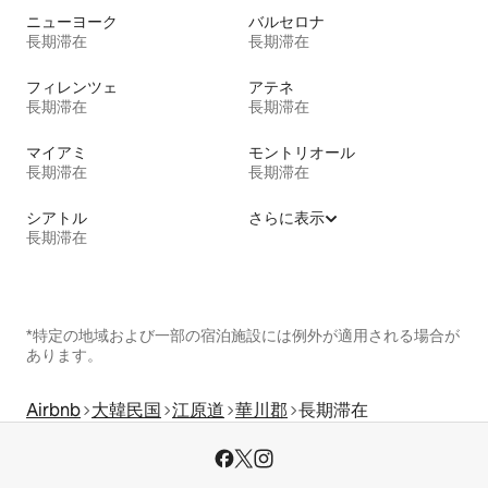
ニューヨーク
バルセロナ
長期滞在
長期滞在
フィレンツェ
アテネ
長期滞在
長期滞在
マイアミ
モントリオール
長期滞在
長期滞在
シアトル
さらに表示
長期滞在
*特定の地域および一部の宿泊施設には例外が適用される場合が
あります。
Airbnb
大韓民国
江原道
華川郡
長期滞在