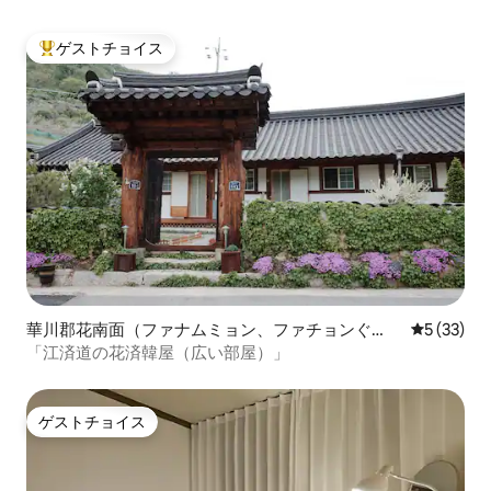
ゲストチョイス
大好評のゲストチョイスです。
華川郡花南面（ファナムミョン、ファチョンぐ
レビュー3
5 (33)
ん）のタイニーハウス
「江済道の花済韓屋（広い部屋）」
ゲストチョイス
ゲストチョイス