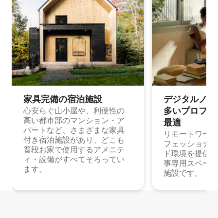
家具完備の宿⁠泊⁠施⁠設
デジタルノマド
多⁠いプ⁠ロ⁠フ⁠ェ⁠
心安らぐ山小屋や、利便性の
高い都市部のマンション・ア
最⁠適
パートなど、さまざまな家具
リモートワーク
付き宿泊施設があり、どこも
フェッショナル
普段お家で使用するアメニテ
ド環境を提供する
ィ・設備がすべてそろってい
事専用スペース
ます。
施設です。