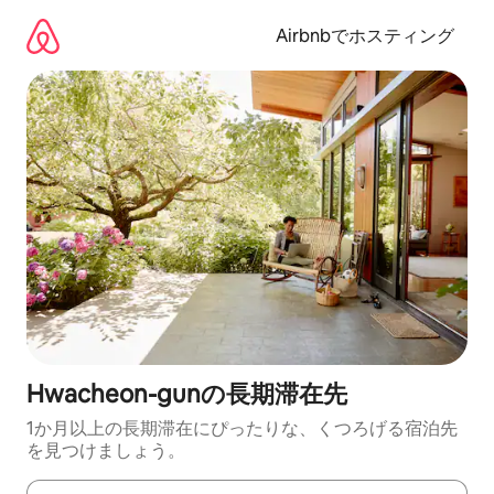
コ
ン
Airbnbでホスティング
テ
ン
ツ
に
ス
キ
ッ
プ
Hwacheon-gunの長期滞在先
1か月以上の長期滞在にぴったりな、くつろげる宿泊先
を見つけましょう。