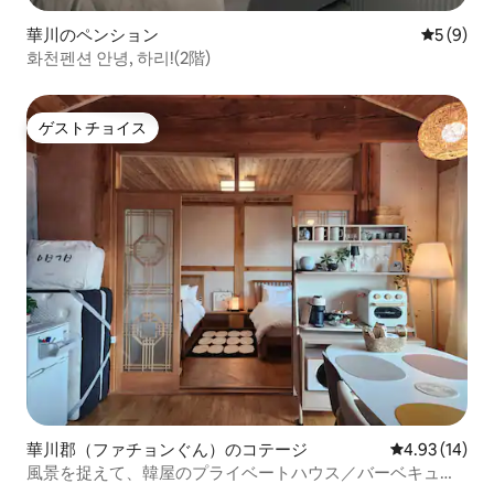
華川のペンション
レビュー
5 (9)
화천펜션 안녕, 하리!(2階)
ゲストチョイス
ゲストチョイス
華川郡（ファチョンぐん）のコテージ
レビュー14件
4.93 (14)
風景を捉えて、韓屋のプライベートハウス／バーベキュ
ー、焚き火台／犬と一緒に行こう／チョンカン