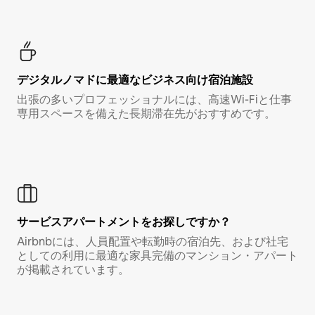
デジタルノマド⁠に最⁠適⁠なビ⁠ジ⁠ネ⁠ス⁠向⁠け宿⁠泊⁠施⁠設
出張の多いプロフェッショナルには、高速Wi-Fiと仕事
専用スペースを備えた長期滞在先がおすすめです。
サービスアパートメントをお探しですか？
Airbnbには、人員配置や転勤時の宿泊先、および社宅
としての利用に最適な家具完備のマンション・アパート
が掲載されています。