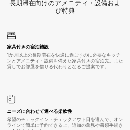
長期滞在向け⁠のア⁠メ⁠ニ⁠テ⁠ィ⁠・設⁠備⁠およ
び特⁠典
家具付き⁠の宿⁠泊⁠施⁠設
1か月以上の長期滞在を快適に過ごすのに必要なキッチ
ンとアメニティ・設備を備えた家具付きの宿泊先。また
貸しでお部屋を借りる代わりとなるご提案です。
ニーズに合わせて選べる柔軟性
希望のチェックイン・チェックアウト日を選んで、オン
ラインで簡単に予約できる上、追加の義務や書類手続き