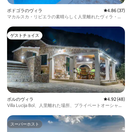
ポドゴラのヴィラ
レビュー37件
4.86 (37)
マカルスカ・リビエラの素晴らしく人里離れたヴィラ・オ
リバ！
ゲストチョイス
ゲストチョイス
ボルのヴィラ
レビュー48件
4.92 (48)
Villa Lucija Bol、人里離れた場所、プライベートオーシャン
ビュー
スーパーホスト
スーパーホスト