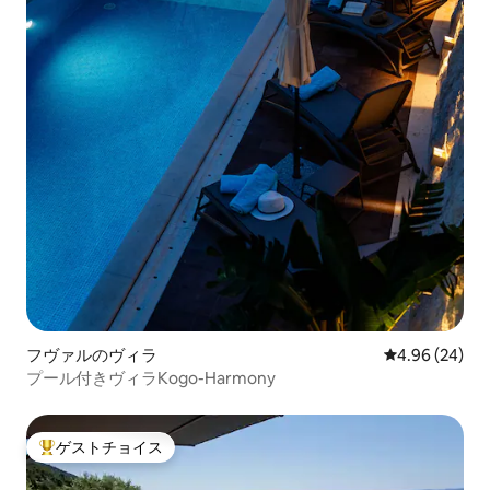
フヴァルのヴィラ
レビュー24件
4.96 (24)
プール付きヴィラKogo-Harmony
ゲストチョイス
大好評のゲストチョイスです。