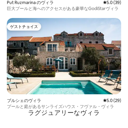
Put Ruzmarina のヴィラ
レビュー39
5.0 (39)
巨大プールと海へのアクセスがある豪華なGodiStarヴィラ
ゲストチョイス
ゲストチョイス
ブルシェのヴィラ
レビュー29
5.0 (29)
プールと庭があるサンライズハウス・フヴァル・ヴィラ
ラグジュアリーなヴィラ