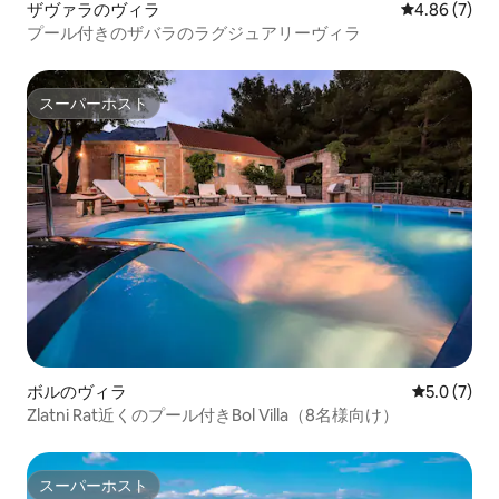
ザヴァラのヴィラ
レビュー7件
4.86 (7)
プール付きのザバラのラグジュアリーヴィラ
スーパーホスト
スーパーホスト
ボルのヴィラ
レビュー7
5.0 (7)
Zlatni Rat近くのプール付きBol Villa（8名様向け）
スーパーホスト
スーパーホスト