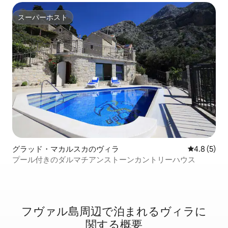
スーパーホスト
スーパーホスト
グラッド・マカルスカのヴィラ
レビュー5
4.8 (5)
プール付きのダルマチアンストーンカントリーハウス
フヴァル島周⁠辺⁠で泊⁠ま⁠れ⁠るヴ⁠ィ⁠ラ⁠に
関⁠す⁠る概⁠要