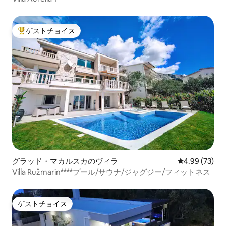
ゲストチョイス
大好評のゲストチョイスです。
グラッド・マカルスカのヴィラ
レビュー73件
4.99 (73)
Villa Ružmarin****プール/サウナ/ジャグジー/フィットネス
ゲストチョイス
ゲストチョイス