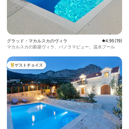
グラッド・マカルスカのヴィラ
レビュー19件
4.95 (19)
マカルスカの新築ヴィラ、パノラマビュー、温水プール
ゲストチョイス
大好評のゲストチョイスです。