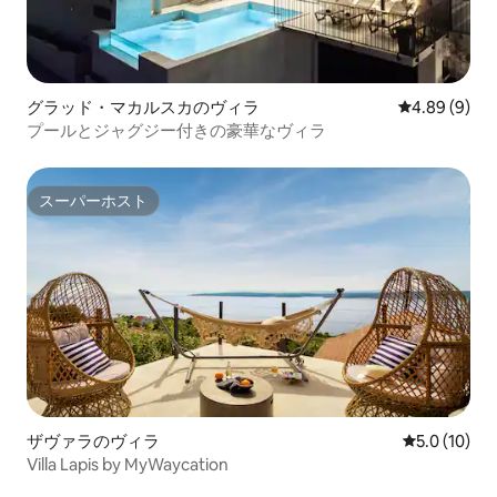
グラッド・マカルスカのヴィラ
レビュー9件
4.89 (9)
プールとジャグジー付きの豪華なヴィラ
スーパーホスト
スーパーホスト
ザヴァラのヴィラ
レビュー10
5.0 (10)
Villa Lapis by MyWaycation