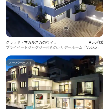
グラッド・マカルスカのヴィラ
レビュー13
5.0 (13)
プライベートジャグジー付きのホリデーホーム「Vučko」
スーパーホスト
スーパーホスト