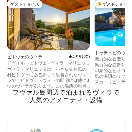
ゲストチョイス
ゲストチョイス
ゲストチョイス
大好評のゲストチ
トゥチェピのヴィ
ピトヴェのヴィラ
レビュー20件、5つ星中4.95
4.95 (20)
魅力的な石造りの
ドヴォル・ピトヴェ - ヴィラ・マリエッ
魅力的な石造りのヴ
タ
ヴィラ・マリエッタは、小さな先住民の
印象的なビオコヴ
村ピトヴェにある新しく改装されたヴィ
気の海辺のリゾート
ラで、ピトヴェ・ヴィラの邸宅には他に3
スカ・リビエラ沿い
つのヴィラがあります。この場所の利点
用の宿泊施設を提
フヴァル島周⁠辺⁠で泊⁠ま⁠れ⁠るヴ⁠ィ⁠ラ⁠で
は、平和、自然の美しさ、そして信頼性
い部分」には、14
であり、すべてがヘルスの市の中心部、
広々としたフロアが
人⁠気⁠のア⁠メ⁠ニ⁠テ⁠ィ・設⁠備
ハヴァル島の北側と南側にある海とビー
ッチン、ダイニン
チからほど近いです。魅力的なロケーシ
ドリーがあり、1
ョンと新しく改装された広々とした客室
1ベッドルームがあ
に加えて、ヴィラには超高速Starlinkイン
寝室があります。 
ターネット、中庭、さまざまな野菜が植
の寝室、キッチン
えられた庭など、多くの設備がありま