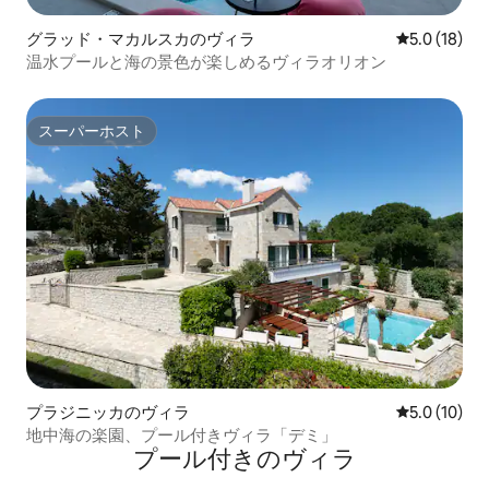
グラッド・マカルスカのヴィラ
レビュー18
5.0 (18)
温水プールと海の景色が楽しめるヴィラオリオン
スーパーホスト
スーパーホスト
プラジニッカのヴィラ
レビュー10
5.0 (10)
地中海の楽園、プール付きヴィラ「デミ」
プール付きのヴィラ