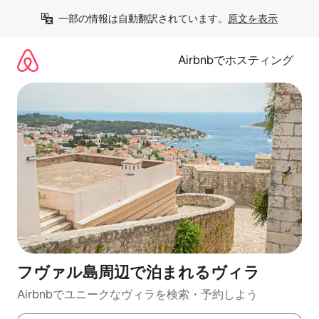
コ
一部の情報は自動翻訳されています。
原文を表示
ン
テ
ン
Airbnbでホスティング
ツ
に
ス
キ
ッ
プ
フヴァル島周辺で泊まれるヴィラ
Airbnbでユニークなヴィラを検索・予約しよう