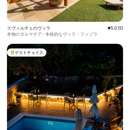
スヴィルチェのヴィラ
レビュー5
5.0 (5)
本物のダルマチア - 本格的なヴィラ・フィゾラ
ゲストチョイス
大好評のゲストチョイスです。