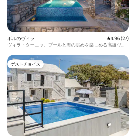
ボルのヴィラ
レビュー27件
4.96 (27)
ヴィラ・ターニャ、プールと海の眺めを楽しめる高級ヴィ
ラ
ゲストチョイス
ゲストチョイス