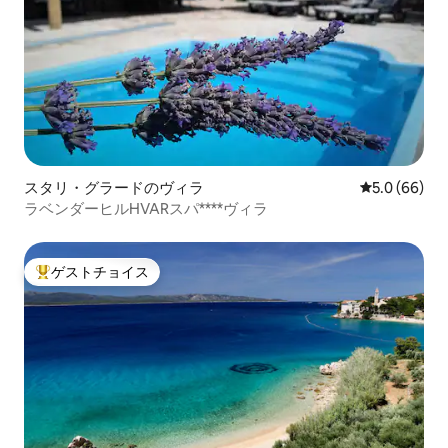
スタリ・グラードのヴィラ
レビュー66
5.0 (66)
ラベンダーヒルHVARスパ****ヴィラ
ゲストチョイス
大好評のゲストチョイスです。