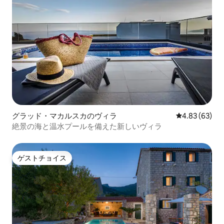
グラッド・マカルスカのヴィラ
レビュー63件
4.83 (63)
絶景の海と温水プールを備えた新しいヴィラ
ゲストチョイス
ゲストチョイス