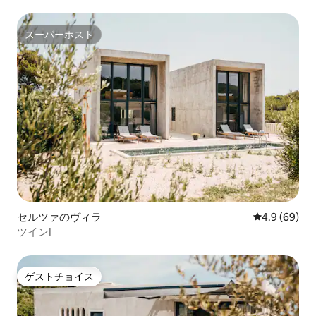
スーパーホスト
スーパーホスト
セルツァのヴィラ
レビュー69
4.9 (69)
ツインI
ゲストチョイス
ゲストチョイス