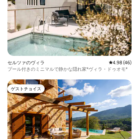
セルツァのヴィラ
レビュー46件
4.98 (46)
プール付きのミニマルで静かな隠れ家*ヴィラ・ドゥオモ*
ゲストチョイス
ゲストチョイス