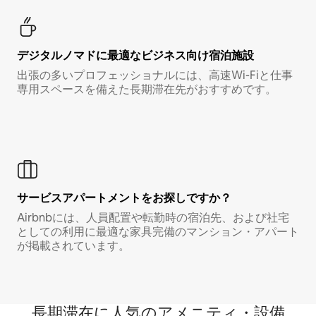
デジタルノマド⁠に最⁠適⁠なビ⁠ジ⁠ネ⁠ス⁠向⁠け宿⁠泊⁠施⁠設
出張の多いプロフェッショナルには、高速Wi-Fiと仕事
専用スペースを備えた長期滞在先がおすすめです。
サービスアパートメントをお探しですか？
Airbnbには、人員配置や転勤時の宿泊先、および社宅
としての利用に最適な家具完備のマンション・アパート
が掲載されています。
長期滞在に人気のアメニティ・設備