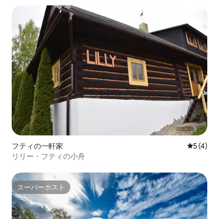
フティの一軒家
レビュー
5 (4)
リリー・フティの小舟
スーパーホスト
スーパーホスト