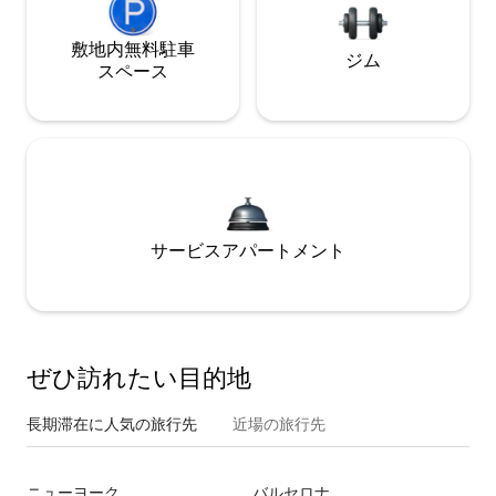
敷地内無料駐⁠車
ジム
ス⁠ペ⁠ー⁠ス
サービスアパートメント
ぜひ訪⁠れ⁠た⁠い目⁠的⁠地
長期滞在に人気の旅行先
近場の旅行先
ニューヨーク
バルセロナ