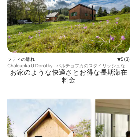
フティの離れ
レビュー
5 (3)
Chaloupka U Dorotky - パルチョフカのスタイリッシュな宿
お家のような快⁠適⁠さ⁠とお⁠得⁠な長⁠期⁠滞⁠在
泊施設
料⁠金