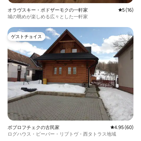
オラヴスキー・ポドザーモクの一軒家
レビュー1
5 (16)
城の眺めが楽しめる広々とした一軒家
ゲストチョイス
ゲストチョイス
ボブロフチェクの古民家
レビュー60件
4.95 (60)
ログハウス・ビーバー・リプトヴ・西タトラス地域