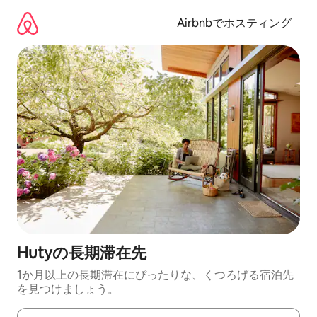
コ
ン
Airbnbでホスティング
テ
ン
ツ
に
ス
キ
ッ
プ
Hutyの長期滞在先
1か月以上の長期滞在にぴったりな、くつろげる宿泊先
を見つけましょう。