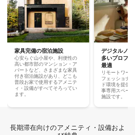
家具完備の宿⁠泊⁠施⁠設
デジタルノマド
多⁠いプ⁠ロ⁠フ⁠ェ⁠
心安らぐ山小屋や、利便性の
高い都市部のマンション・ア
最⁠適
パートなど、さまざまな家具
リモートワーク
付き宿泊施設があり、どこも
フェッショナル
普段お家で使用するアメニテ
ド環境を提供する
ィ・設備がすべてそろってい
事専用スペース
ます。
施設です。
長期滞在向け⁠のア⁠メ⁠ニ⁠テ⁠ィ⁠・設⁠備⁠およ