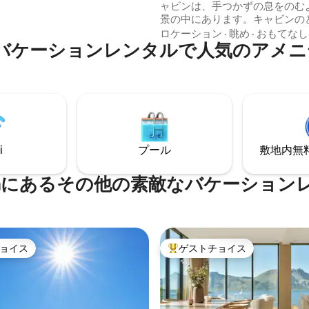
ます 寝室の遮光カーテ
ャビンは、手つかずの息をのむ
景の中にあります。キャビンの
でもユニークな眺望をお楽しみ
ロケーション
·
眺め
·
おもてなし
ング、ビーチ、ゴ
aのバケーションレンタルで人気のアメ
い。野生動物、天候、自然を眺
キー、サイクリングがすぐそば
ら、心身を完全にリラックスさ
す
さい。ここでは、グラス1杯の
インと天然の高品質な山の水を
大きな暖炉を楽しむことができま
ライベートサウナとプライベー
を無料でご利用いただけます。 
スとモダンなボートもご利用い
i
プール
敷地内無料駐
す。
øyaにあるその他の素敵なバケーション
ョイス
ゲストチョイス
ョイス
大好評のゲストチョイスです。