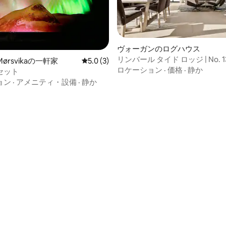
4.94つ星の平均評価
ヴォーガンのログハウス
リンバール タイド ロッジ | No. 1
 Mørsvikaの一軒家
レビュー3件、5つ星中5.0つ星の平均評価
5.0 (3)
ロケーション
·
価格
·
静か
セット
ョン
·
アメニティ・設備
·
静か