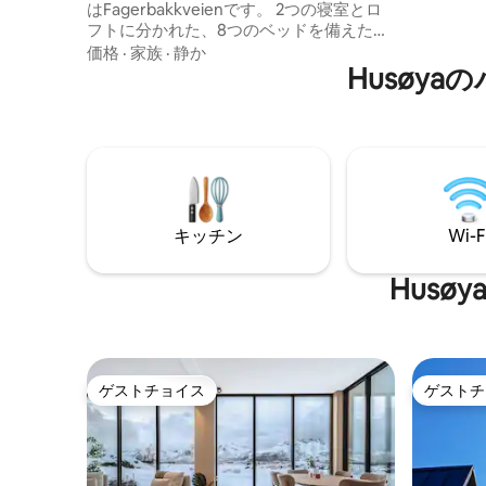
オルが含まれてい
はFagerbakkveienです。 2つの寝室とロ
ン 無料インターネット スヴォルヴェル17
フトに分かれた、8つのベッドを備えた快
分 ヘニングスヴェール15分、 ロフォーテ
適で暖かいファミリーフレンドリーキャ
価格
·
家族
·
静か
ンリンクス20分 ハイキ
ビン。 バスルーム、キッチン、リビング
Husøy
ルフ、ス
ルーム、広々としたポーチ。 薪ストーブ
にありま
とヒートポンプ。キャビンは太陽に面し
た地形にあり、海の素敵な景色を眺める
ことができます。 ユニークな保護された
ビーチとユニークなハイキング地形。 釣
り水と狩猟の機会。最寄りの24時間営業
のショップまで6 km。 キャビンへの道は
キッチン
Wi-F
冬に掃除されます。駐車場が良いです。
Hus
ゲストチョイス
ゲストチ
ゲストチョイス
ゲストチ