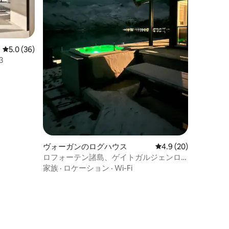
レビュー36件、5つ星中5.0つ星の平均評価
5.0 (36)
3
ヴォーガンのログハウス
レビュー20件、5つ星
4.9 (20)
ロフォーテン諸島、ゲイトガルジェンロ
ッジ
家族
·
ロケーション
·
Wi-Fi