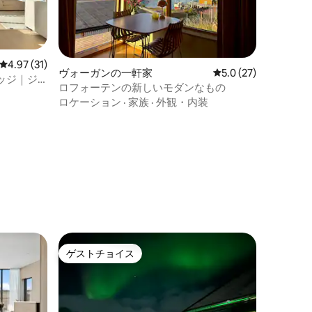
レビュー31件、5つ星中4.97つ星の平均評価
4.97 (31)
ヴォーガンの一軒家
レビュー27件、5つ
5.0 (27)
ッジ｜ジ
ロフォーテンの新しいモダンなもの
ロケーション
·
家族
·
外観・内装
ゲストチョイス
ゲストチョイス