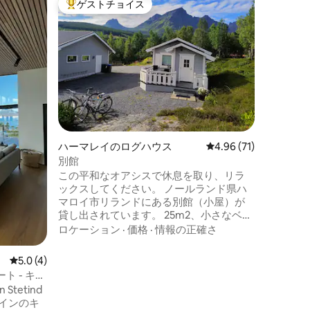
ゲストチョイス
ゲス
大好評のゲストチョイスです。
大好評
海のそば
ノルウェ
ンスピレ
ロフォー
素朴な海
合したこ
ロケーシ
験、リラ
テージに
までご宿泊い
するこの
ェステロ
ハーマレイのログハウス
レビュー71件、5つ星
4.96 (71)
想的な拠
別館
ーチ、素
この平和なオアシスで休息を取り、リラ
離が短い
ックスしてください。 ノールランド県ハ
オーロラ
マロイ市リランドにある別館（小屋）が
貸し出されています。 25m2、小さなベラ
ンダ、小さな廊下のある玄関、ベッドと
ロケーション
·
価格
·
情報の正確さ
キッチンコーナーのあるリビングルー
ム。 シャワー、トイレ、洗面台付きのバ
レビュー4件、5つ星中5.0つ星の平均評価
5.0 (4)
スルーム。 電気、テレビ、Wi-Fi、ベッド
 - キャ
リネン、タオルが含まれています。 アク
in Stetind
ティビティ： 素晴らしいハイキング地形
と良好な釣りの機会。 ハムスン・センタ