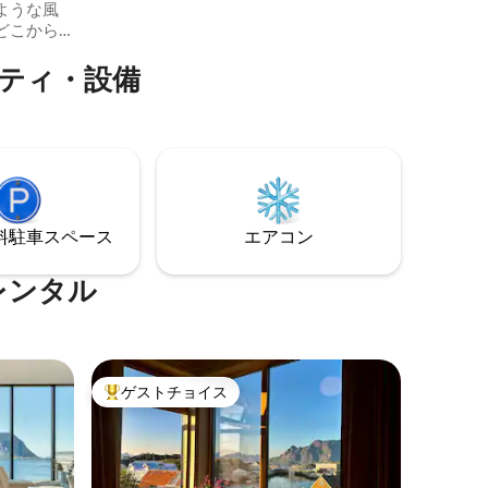
ような風
ー。 ギャラリー村トレノイ。 トラノイ灯
どこから
台。 すぐ近くに乗馬センター。 1〜2名様
くださ
に最適です。
ニティ・設備
めなが
せてくだ
美味しいワ
片手に、
す。 プ
トドック
ミニハウ
ただけま
⁠車ス⁠ペ⁠ー⁠ス
エアコン
レンタル
ゲストチョイス
大好評のゲストチョイスです。