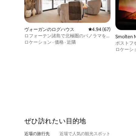
ヴォーガンのログハウス
レビュー67件、5つ星中
4.94 (67)
ロフォーテン諸島で北極圏のパノラマを
Smolten
楽しもう（ジャグジー付き）
ロケーション
·
価格
·
近隣
ポストフ
ロケーシ
ぜひ訪⁠れ⁠た⁠い目⁠的⁠地
近場の旅行先
近場で人気の観光スポット