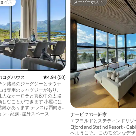
ョイス
スーパーホスト
ョイス
スーパーホスト
ærのログハウス
レビュー50件、5つ星中4.94つ星の平均評価
4.94 (50)
テン諸島のジャグジーとサウナ
大なキャビン
には専用のジャグジーがあり、
壮大なオーロラと真夜中の太陽
むことができます 小屋には
あります テラスは西向き
がよく当たる場所にあり、北風
ョン
·
家族
·
屋外スペース
4.97つ星の平均評価
ナービクの一軒家
は8人用で広々と
エフヨルドとステティンドリゾート
、65インチのテレビ、サウナ、
ビンステティンド
Efjord and Stetind Resort - Cab
備わっています リネンとタ
へようこそ。 このモダンなデザインのキ