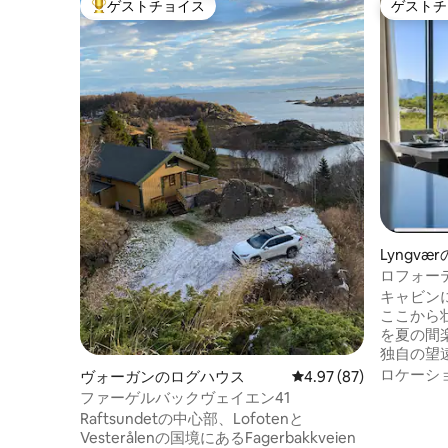
ゲストチョイス
ゲストチ
大好評のゲストチョイスです。
ゲストチ
Lyngv
ロフォー
付きの壮
キャビン
ここから
を夏の間楽し
独自の望遠鏡が
で、太陽
ロケーシ
ヴォーガンのログハウス
レビュー87件、5つ星中
4.97 (87)
を避けられます キャビン
ファーゲルバックヴェイエン41
しており
Raftsundetの中心部、Lofotenと
必要な家具が
Vesterålenの国境にあるFagerbakkveien