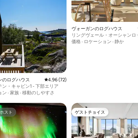
中4.9つ星の平均評価
ヴォーガンのログハウス
リングヴェール・オーシャンロ
ャグジー＆サウナ｜No.25
価格
·
ロケーション
·
静か
ンのログハウス
レビュー72件、5つ星中4.96つ星の平均評価
4.96 (72)
ン・キャビン1 - 下部エリア
ョン
·
家族
·
移動のしやすさ
ホスト
ゲストチョイス
ホスト
ゲストチョイス