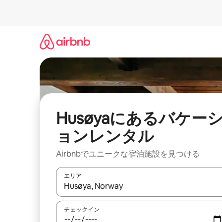
コ
ン
テ
ン
ツ
に
ス
キ
ッ
プ
Husøyaにあるバケー
ョンレンタル
Airbnbでユニークな宿泊施設を見つける
エリア
検索結果が表示されたら、上下の矢印キーを使っ
チェックイン