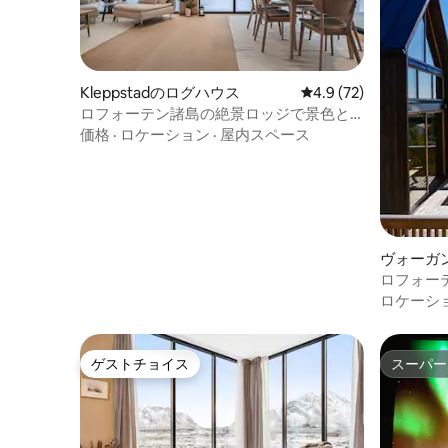
Kleppstadのログハウス
レビュー72件、5つ星
4.9 (72)
ロフォーテン諸島の絶景ロッジで景色と
ジャグジーを満喫
価格
·
ロケーション
·
屋内スペース
ヴォーガ
ロフォーテ
ロケーシ
ゲストチョイス
スーパー
ゲストチョイス
スーパー