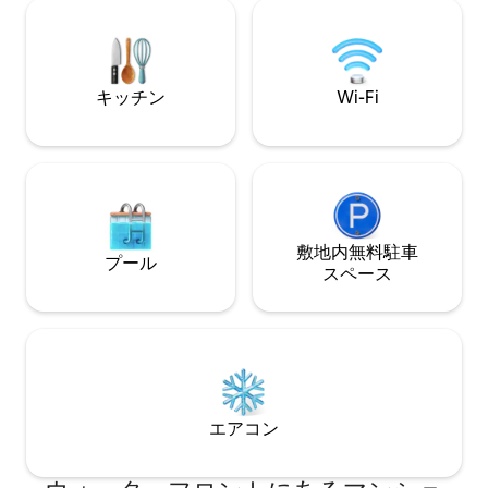
ル • ニーズに合
ンとサービスで、
に安心していただ
24時間年中無休
キッチン
Wi-Fi
敷地内無料駐⁠車
プール
ス⁠ペ⁠ー⁠ス
エアコン