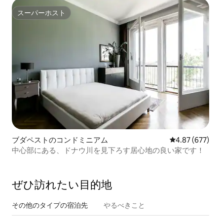
スーパーホスト
スーパーホスト
ブダペストのコンドミニアム
レビュー677件
4.87 (677)
中心部にある、ドナウ川を見下ろす居心地の良い家です！
ぜひ訪⁠れ⁠た⁠い目⁠的⁠地
その他のタ⁠イ⁠プ⁠の宿⁠泊⁠先
やるべきこと