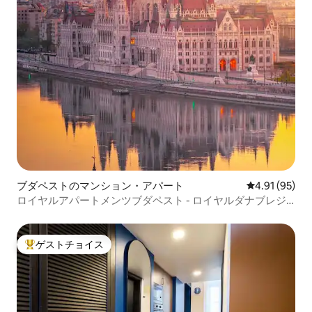
ブダペストのマンション・アパート
レビュー95件
4.91 (95)
ロイヤルアパートメンツブダペスト - ロイヤルダナブレジ
デンス
ゲストチョイス
大好評のゲストチョイスです。