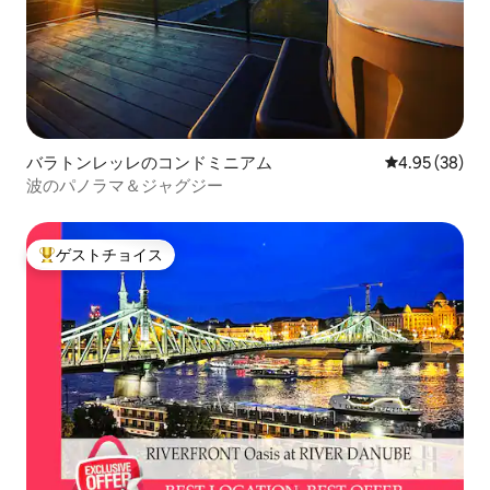
バラトンレッレのコンドミニアム
レビュー38件
4.95 (38)
波のパノラマ＆ジャグジー
ゲストチョイス
大好評のゲストチョイスです。