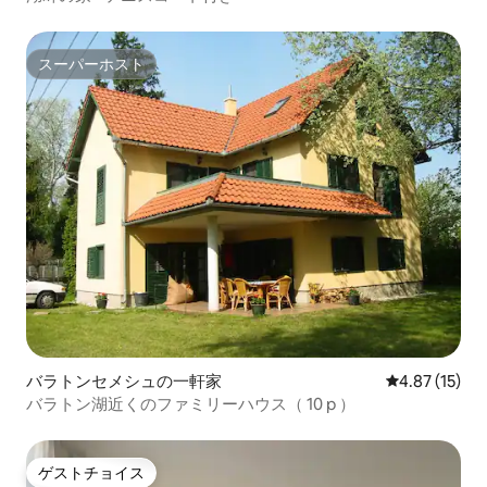
スーパーホスト
スーパーホスト
バラトンセメシュの一軒家
レビュー15件
4.87 (15)
バラトン湖近くのファミリーハウス（ 10 p ）
ゲストチョイス
ゲストチョイス