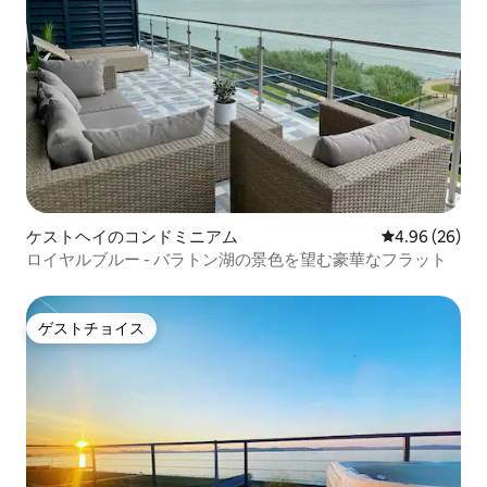
ケストヘイのコンドミニアム
レビュー26件
4.96 (26)
ロイヤルブルー - バラトン湖の景色を望む豪華なフラット
ゲストチョイス
ゲストチョイス