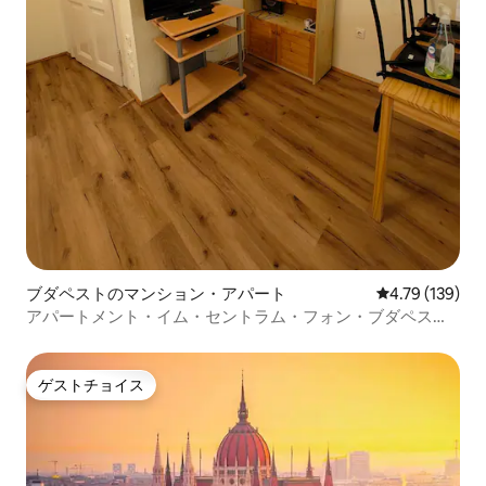
ブダペストのマンション・アパート
レビュー139件
4.79 (139)
アパートメント・イム・セントラム・フォン・ブダペスト/
ブダペスト市
ゲストチョイス
ゲストチョイス