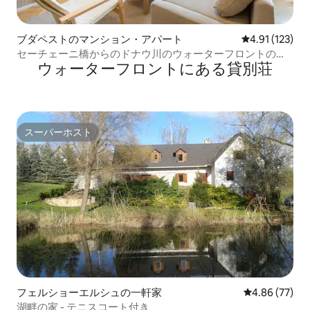
ブダペストのマンション・アパート
レビュー123
4.91 (123)
セーチェーニ橋からのドナウ川のウォーターフロントの眺
ウォーターフロントにある貸別荘
め
スーパーホスト
スーパーホスト
フェルショーエルシュの一軒家
レビュー77件
4.86 (77)
湖畔の家 - テニスコート付き