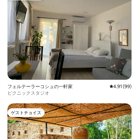
フェルテーラーコシュの一軒家
レビュー99件
4.91 (99)
ピクニックスタジオ
ゲストチョイス
ゲストチョイス