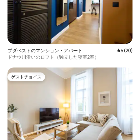
ブダペストのマンション・アパート
レビュー2
5 (20)
ドナウ川沿いのロフト（独立した寝室2室）
ゲストチョイス
ゲストチョイス