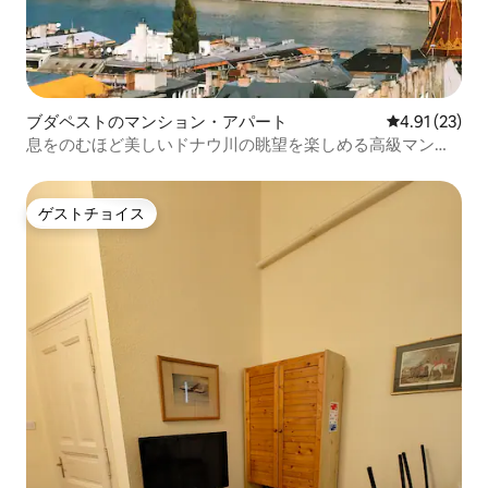
ブダペストのマンション・アパート
レビュー23件
4.91 (23)
息をのむほど美しいドナウ川の眺望を楽しめる高級マンシ
ョン・アパート
ゲストチョイス
ゲストチョイス