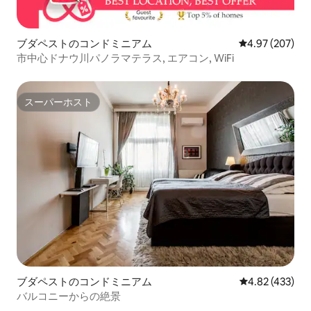
ブダペストのコンドミニアム
レビュー207件
4.97 (207)
市中心ドナウ川パノラマテラス, エアコン, WiFi
スーパーホスト
スーパーホスト
ブダペストのコンドミニアム
レビュー433件
4.82 (433)
バルコニーからの絶景