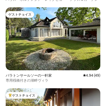
ゲストチョイス
ゲストチョイス
バラトンサールソーの一軒家
レビュー49件
4.94 (49)
専用桟橋付きの湖畔ヴィラ
ゲストチョイス
大好評のゲストチョイスです。