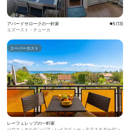
アバードサロークの一軒家
レビュー1
5 (13)
エズースト・チューカ
スーパーホスト
スーパーホスト
レーフュレップの一軒家
ハウス・ホルテンジア・レイクビュー・テラス＆ガーデン