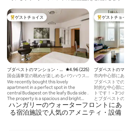
ゲストチョイス
ゲストチョイス
大好評のゲストチョイスです。
大好評のゲストチ
ブダペストのマンション・
レビュー225件、5つ星中4.96
4.96 (225)
ブダペストのマン
アパート
アパート
国会議事堂の眺めが楽しめるバウハウス
市内中心部にある
のスタジオ
ウス
We recently bought this lovely
ブダペストでの完
apartment in a perfect spot in the
対的な中心部にあ
central Budapest on the leafy Buda side .
トです！ • 3つ
The property is a spacious and bright
とブダペストのラン
ハンガリーのウォーターフロントにあ
studio flat with stunning views of the
すことができます。
Parliament and the St. Anna Church on
れた寝室には、フ
る宿泊施設で人気のアメニティ・設備
the Batthanyi Square
クインクローゼッ
ムなどがあります。
ホテルクオリティ