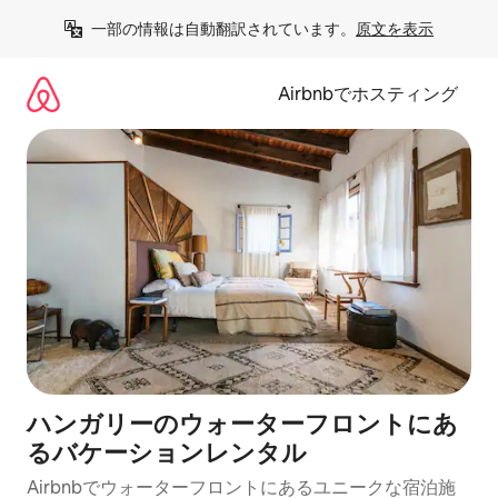
コ
一部の情報は自動翻訳されています。
原文を表示
ン
テ
ン
Airbnbでホスティング
ツ
に
ス
キ
ッ
プ
ハンガリーのウォーターフロントにあ
るバケーションレンタル
Airbnbでウォーターフロントにあるユニークな宿泊施