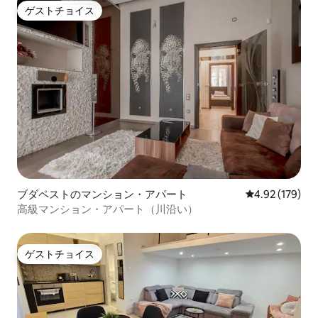
ゲストチョイス
ゲストチョイス
ブダペストのマンション・アパート
レビュー179件
4.92 (179)
高級マンション・アパート（川沿い）
ゲストチョイス
ゲストチョイス