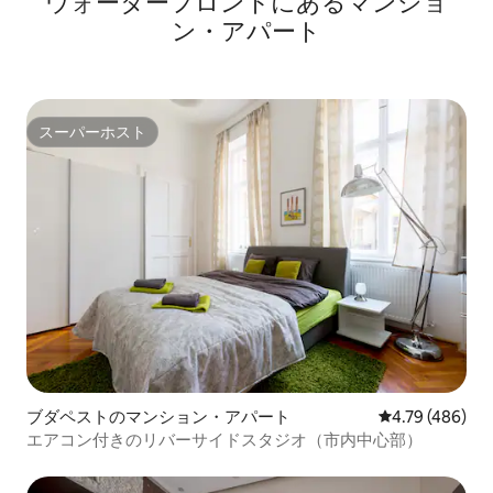
ウォーターフロントにあるマンショ
ン・アパート
スーパーホスト
スーパーホスト
ブダペストのマンション・アパート
レビュー486件
4.79 (486)
エアコン付きのリバーサイドスタジオ（市内中心部）