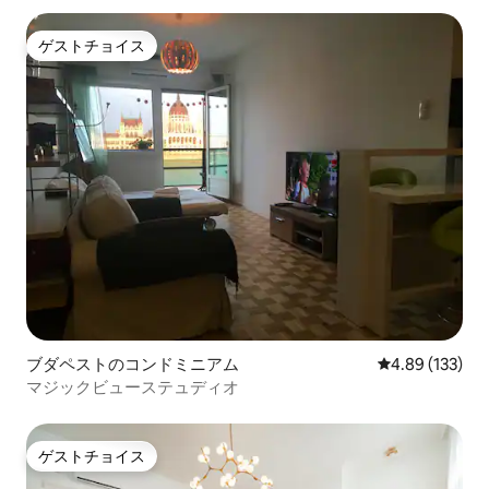
ゲストチョイス
ゲストチョイス
ブダペストのコンドミニアム
レビュー133件
4.89 (133)
マジックビューステュディオ
ゲストチョイス
ゲストチョイス