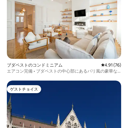
ブダペストのコンドミニアム
レビュー76件
4.91 (76)
エアコン完備 • ブダペストの中心部にあるパリ風の豪華な
宿泊先
ゲストチョイス
ゲストチョイス