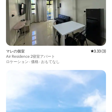
マレの個室
レビュー3件
3.33 (3)
Air Residence 2寝室アパート
ロケーション
·
価格
·
おもてなし