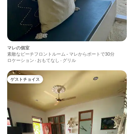
マレの個室
素敵なビーチフロントルーム - マレからボートで30分
ロケーション
·
おもてなし
·
グリル
ゲストチョイス
ゲストチョイス