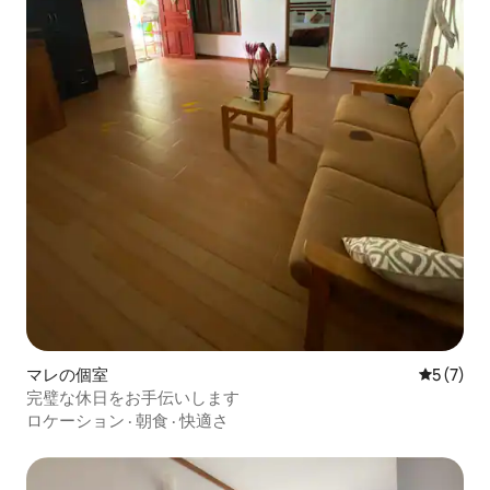
マレの個室
レビュー
5 (7)
完璧な休日をお手伝いします
ロケーション
·
朝食
·
快適さ