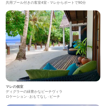
共用プール付きの客室4室 - マレからボートで90分
マレの個室
ディグラーの緑豊かなビーチヴィラ
ロケーション
·
おもてなし
·
ビーチ