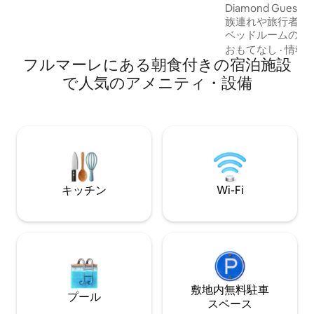
Diamond Gues
explore the best of city escape with
族連れや旅行者に
beachfront, ocean views and water
ベッドルームのア
sports.
個室をご用意して
おもてなし
·
情報
フルマーレにある朝食付きの宿泊施設
在、地元の温かい
ーチへの便利なア
で人気のアメニティ・設備
さい。アパート全
であれば、メッセ
い！
キッチン
Wi-Fi
敷地内無料駐⁠車
プール
ス⁠ペ⁠ー⁠ス