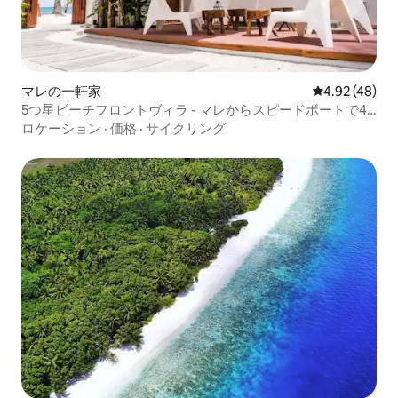
マレの一軒家
レビュー48件
4.92 (48)
5つ星ビーチフロントヴィラ - マレからスピードボートで40
分
ロケーション
·
価格
·
サイクリング