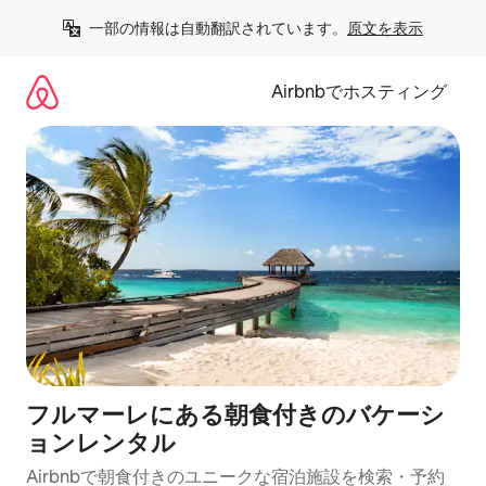
コ
一部の情報は自動翻訳されています。
原文を表示
ン
テ
ン
Airbnbでホスティング
ツ
に
ス
キ
ッ
プ
フルマーレにある朝食付きのバケーシ
ョンレンタル
Airbnbで朝食付きのユニークな宿泊施設を検索・予約