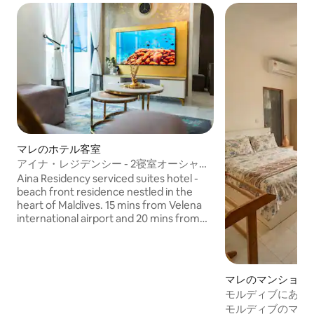
マレのホテル客室
アイナ・レジデンシー - 2寝室オーシャン
ビュー・デラックススイート
Aina Residency serviced suites hotel -
beach front residence nestled in the
heart of Maldives. 15 mins from Velena
international airport and 20 mins from
the capital City Male’. Harmonious blend
of comfort - spacious well-equipped
suites with modern comforts homely
touches Beach front location - many
マレのマンション
restaurants/ water sports centers within
モルディブにある
walking distance from the hotel. Aina
ームのアパートメン
モルディブのマレ
Residency is your perfect base to