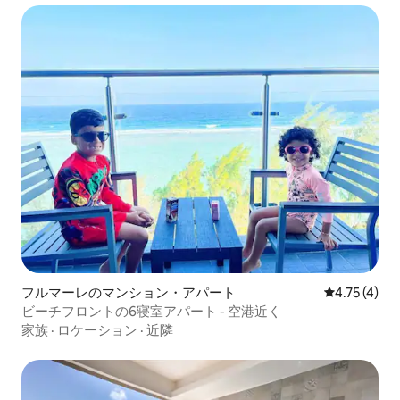
フルマーレのマンション・アパート
レビュー4件
4.75 (4)
ビーチフロントの6寝室アパート - 空港近く
家族
·
ロケーション
·
近隣