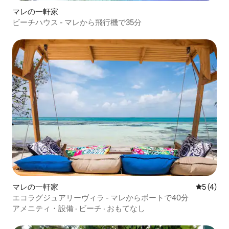
マレの一軒家
ビーチハウス - マレから飛行機で35分
マレの一軒家
レビュー
5 (4)
エコラグジュアリーヴィラ - マレからボートで40分
アメニティ・設備
·
ビーチ
·
おもてなし