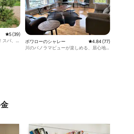
レビュー39件、5つ星中5つ星の平均評価
5 (39)
！スパ、ゴ
ボワローのシャレー
レビュー77件、5つ星
4.84 (77)
川のパノラマビューが楽しめる、居心地
の良いプライベートシャレー。
⁠金