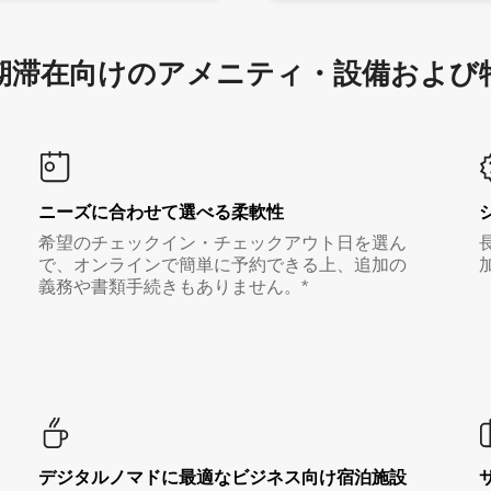
滞在向け⁠のア⁠メ⁠ニ⁠テ⁠ィ⁠・設⁠備⁠および
ニーズに合わせて選べる柔軟性
希望のチェックイン・チェックアウト日を選ん
で、オンラインで簡単に予約できる上、追加の
義務や書類手続きもありません。*
デジタルノマド⁠に最⁠適⁠なビ⁠ジ⁠ネ⁠ス⁠向⁠け宿⁠泊⁠施⁠設