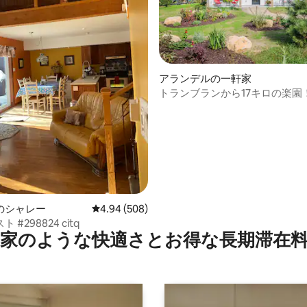
アランデルの一軒家
トランブランから17キロの楽園
つ星中5つ星の平均評価
ルフ、スキー、トレイル
のシャレー
レビュー508件、5つ星中4.94つ星の平均評価
4.94 (508)
#298824 citq
家のような快⁠適⁠さ⁠とお⁠得⁠な長⁠期⁠滞⁠在料