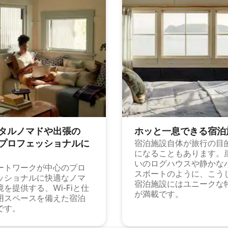
タルノマドや出⁠張⁠の
ホッと一⁠息⁠で⁠き⁠る宿⁠泊
⁠ロ⁠フ⁠ェ⁠ッ⁠シ⁠ョ⁠ナ⁠ル⁠に
宿泊施設自体が旅行の目
になることもあります。
いのログハウスや静かな
ートワークが中心のプロ
スボートのように、こう
ッショナルに快適なノマ
宿泊施設にはユニークな
境を提供する、Wi-Fiと仕
が満載です。
用スペースを備えた宿泊
です。