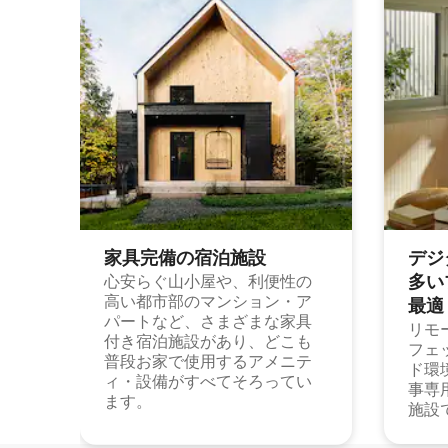
家具完備の宿⁠泊⁠施⁠設
デジ
多⁠いプ
心安らぐ山小屋や、利便性の
高い都市部のマンション・ア
最⁠適
パートなど、さまざまな家具
リモ
付き宿泊施設があり、どこも
フェ
普段お家で使用するアメニテ
ド環
ィ・設備がすべてそろってい
事専
ます。
施設