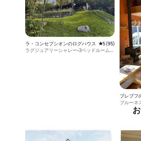
ラ・コンセプシオンのログハウス
レビュー95件、5
5 (95)
ラグジュアリーシャレー•3ベッドルーム、
専用バスルーム付き•ジャグジー•トランブ
ラン
ブレブフ
ブルーネスト 
お