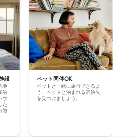
施⁠設
ペット同⁠伴OK
的地
ペットと一緒に旅行できるよ
崖沿
う、ペットと泊まれる宿泊先
ハウ
を見つけましょう。
した
特徴