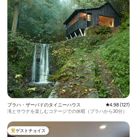
プラハ・ザーパドのタイニーハウス
レビュー127件
4.98 (127)
滝とサウナを楽しむコテージでの休暇（プラハから30分）
ゲストチョイス
大好評のゲストチョイスです。