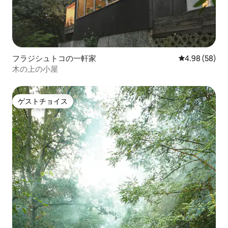
フラジシュトコの一軒家
レビュー58件
4.98 (58)
木の上の小屋
ゲストチョイス
ゲストチョイス