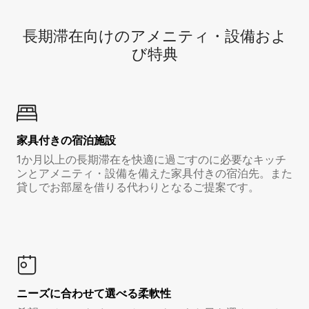
長期滞在向け⁠のア⁠メ⁠ニ⁠テ⁠ィ⁠・設⁠備⁠およ
び特⁠典
家具付き⁠の宿⁠泊⁠施⁠設
1か月以上の長期滞在を快適に過ごすのに必要なキッチ
ンとアメニティ・設備を備えた家具付きの宿泊先。また
貸しでお部屋を借りる代わりとなるご提案です。
ニーズに合わせて選べる柔軟性