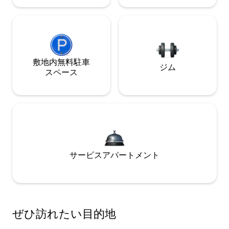
敷地内無料駐⁠車
ジム
ス⁠ペ⁠ー⁠ス
サービスアパートメント
ぜひ訪⁠れ⁠た⁠い目⁠的⁠地