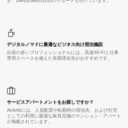
き、24時間365日対応のサポートも付いています。
デジタルノマド⁠に最⁠適⁠なビ⁠ジ⁠ネ⁠ス⁠向⁠け宿⁠泊⁠施⁠設
出張の多いプロフェッショナルには、高速Wi-Fiと仕事
専用スペースを備えた長期滞在先がおすすめです。
サービスアパートメントをお探しですか？
Airbnbには、人員配置や転勤時の宿泊先、および社宅
としての利用に最適な家具完備のマンション・アパート
が掲載されています。