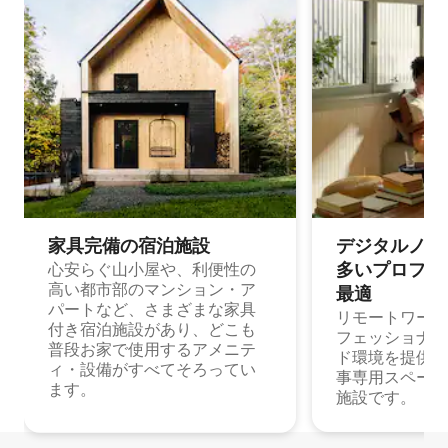
家具完備の宿⁠泊⁠施⁠設
デジタルノマド
多⁠いプ⁠ロ⁠フ⁠ェ⁠
心安らぐ山小屋や、利便性の
高い都市部のマンション・ア
最⁠適
パートなど、さまざまな家具
リモートワーク
付き宿泊施設があり、どこも
フェッショナル
普段お家で使用するアメニテ
ド環境を提供する
ィ・設備がすべてそろってい
事専用スペース
ます。
施設です。