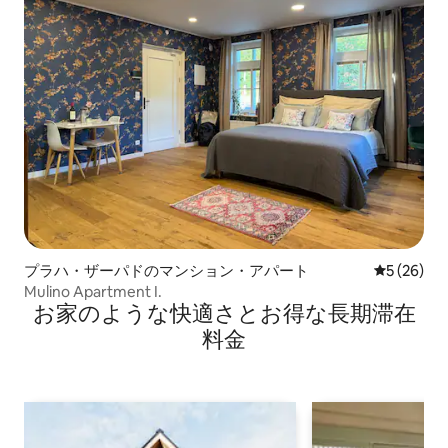
プラハ・ザーパドのマンション・アパート
レビュー2
5 (26)
Mulino Apartment I.
お家のような快⁠適⁠さ⁠とお⁠得⁠な長⁠期⁠滞⁠在
料⁠金