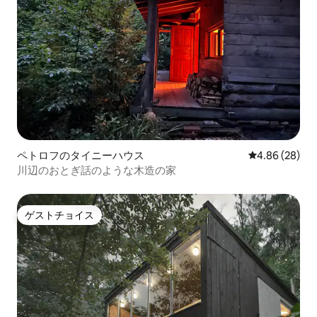
ペトロフのタイニーハウス
レビュー28件
4.86 (28)
川辺のおとぎ話のような木造の家
ゲストチョイス
ゲストチョイス