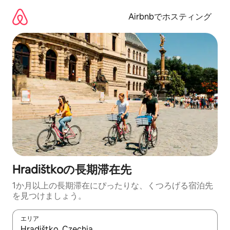
コ
ン
Airbnbでホスティング
テ
ン
ツ
に
ス
キ
ッ
プ
Hradištkoの長期滞在先
1か月以上の長期滞在にぴったりな、くつろげる宿泊先
を見つけましょう。
エリア
検索結果が表示されたら、上下の矢印キーを使って移動するか、