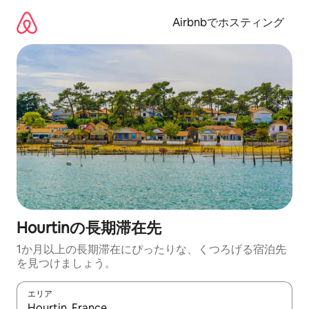
コ
ン
Airbnbでホスティング
テ
ン
ツ
に
ス
キ
ッ
プ
Hourtinの長期滞在先
1か月以上の長期滞在にぴったりな、くつろげる宿泊先
を見つけましょう。
エリア
検索結果が表示されたら、上下の矢印キーを使って移動するか、