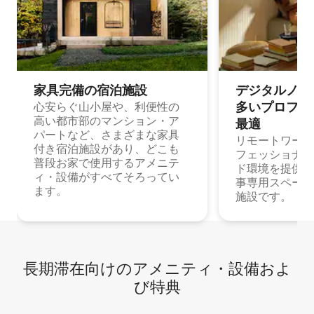
家具完備の宿⁠泊⁠施⁠設
デジタルノマド
多⁠いプ⁠ロ⁠フ⁠ェ⁠
心安らぐ山小屋や、利便性の
高い都市部のマンション・ア
最⁠適
パートなど、さまざまな家具
リモートワーク
付き宿泊施設があり、どこも
フェッショナル
普段お家で使用するアメニテ
ド環境を提供する
ィ・設備がすべてそろってい
事専用スペース
ます。
施設です。
長期滞在向け⁠のア⁠メ⁠ニ⁠テ⁠ィ⁠・設⁠備⁠およ
び特⁠典