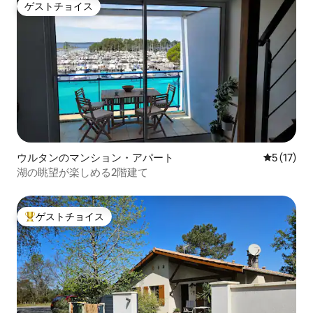
ゲストチョイス
ゲストチョイス
ウルタンのマンション・アパート
レビュー1
5 (17)
湖の眺望が楽しめる2階建て
ゲストチョイス
大好評のゲストチョイスです。