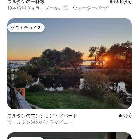
ウルタンの一軒家
レビュー45件
4.96 (45)
10名様用ヴィラ、プール、海、ウォーターパーク
ゲストチョイス
ゲストチョイス
ウルタンのマンション・アパート
レビュー
5 (6)
ウールタン湖のパノラマビュー