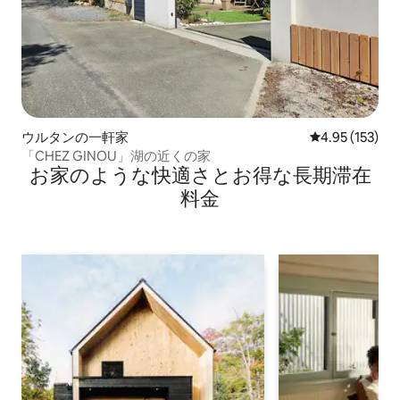
ウルタンの一軒家
レビュー153件
4.95 (153)
「CHEZ GINOU」湖の近くの家
お家のような快⁠適⁠さ⁠とお⁠得⁠な長⁠期⁠滞⁠在
料⁠金