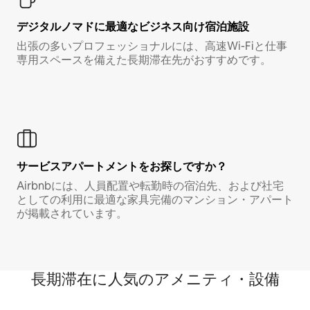
デジタルノマド⁠に最⁠適⁠なビ⁠ジ⁠ネ⁠ス⁠向⁠け宿⁠泊⁠施⁠設
出張の多いプロフェッショナルには、高速Wi-Fiと仕事
専用スペースを備えた長期滞在先がおすすめです。
サービスアパートメントをお探しですか？
Airbnbには、人員配置や転勤時の宿泊先、および社宅
としての利用に最適な家具完備のマンション・アパート
が掲載されています。
長期滞在に人気のアメニティ・設備