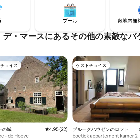
快適にお休みいただけます。夏
か？それともただリラックスし
を楽しみながらテラスでくつろ
か？B&B Peelhouseでは、自
暖炉のそばでリラックスできま
しみ、ゆっくり過ごすことがで
i
プール
敷地内無料駐
・デ・マースにあるその他の素敵なバ
トチョイス
ゲストチョイス
ゲストチョイスです。
ゲストチョイス
4.53つ星の平均評価
ーの城
レビュー22件、5つ星中4.95つ星の平均評価
4.95 (22)
ブルークハウゼンのロフト
lke - de Hoeve
boetiek appartement kamer 2