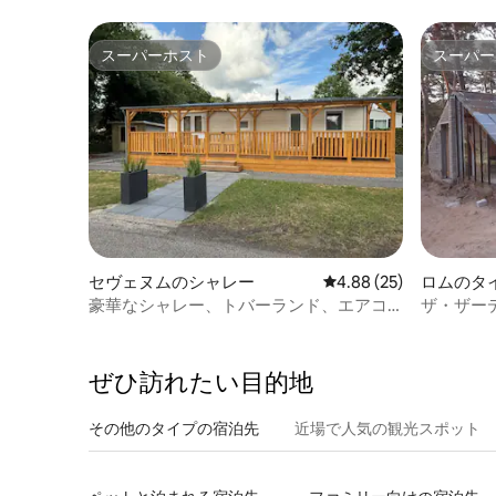
スーパーホスト
スーパー
スーパーホスト
スーパー
セヴェヌムのシャレー
レビュー25件、5つ星中
4.88 (25)
ロムのタ
豪華なシャレー、トバーランド、エアコ
ザ・ザー
ン、広々としたベランダ
ぜひ訪⁠れ⁠た⁠い目⁠的⁠地
その他のタ⁠イ⁠プ⁠の宿⁠泊⁠先
近場で人気の観光スポット