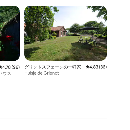
グリントスフェーンの一軒家
レビュー36件、5つ星
4.83 (36)
レビュー96件、5つ星中4.78つ星の平均評価
4.78 (96)
Huisje de Griendt
ハウス