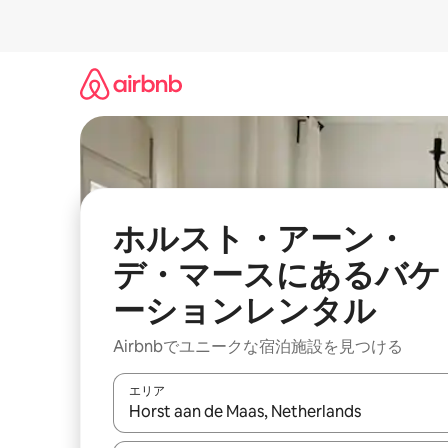
コ
ン
テ
ン
ツ
に
ス
キ
ッ
プ
ホルスト・アーン・
デ・マースにあるバケ
ーションレンタル
Airbnbでユニークな宿泊施設を見つける
エリア
検索結果が表示されたら、上下の矢印キーを使っ