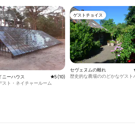
ホスト
ゲストチョイス
ホスト
ゲストチョイス
セヴェヌムの離れ
歴史的な農場ののどかなゲスト
4.88つ星の平均評価
イニーハウス
レビュー10件、5つ星中5つ星の平均評価
5 (10)
デスト・ネイチャールーム