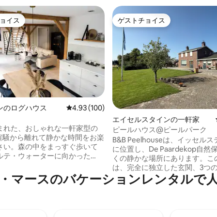
ョイス
ゲストチョイス
ョイス
ゲストチョイス
ンのログハウス
レビュー100件、5つ星中4.93つ星の平均評価
4.93 (100)
4.97つ星の平均評価
エイセルスタインの一軒家
まれた、おしゃれな一軒家型の
ピールハウス@ピールパーク
、喧騒から離れて静かな時間をお楽
B&B Peelhouseは、イッセル
さい。森の中をまっすぐ歩いて
に位置し、De Paardekop自
ルテ・ウォーターに向かった
くの静かな場所にあります。こ
スドゥイネン国立公園を探索し
は、完全に独立した玄関、3つ
ます。近くには、魅力あふれる
・マースのバケーションレンタルで
広々としたバスルーム、そして
の中心部があります。 室内に
ートな中庭があります。ちょっ
の梁と居心地の良い暖炉を備え
暇を過ごしたい人に最適です。
みのあるエレガントな空間が待
二人で、または小さなグループで。
す。豪華なボックススプリング
したいですか？静かに仕事をし