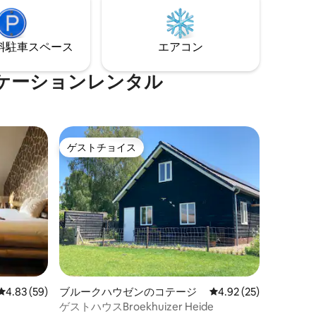
楽しむことができます。 バケーションハ
たいです
ウスOpdekampは2人用です。（最大4
然や空間を楽
人）
きます。
⁠車ス⁠ペ⁠ー⁠ス
エアコン
ケーションレンタル
ゲストチョイス
ゲストチョイス
レビュー59件、5つ星中4.83つ星の平均評価
4.83 (59)
ブルークハウゼンのコテージ
レビュー25件、5つ星
4.92 (25)
ゲストハウスBroekhuizer Heide