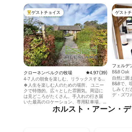
ゲストチョイス
ゲストチ
大好評のゲストチョイスです。
ゲストチ
フェルデ
B&B Oak
クローネンベルクの牧場
レビュー39件、5つ星中
4.97 (39)
自然に囲
4-7 人の朝食を楽しむ、リラックスする、
B&Bで
驚く
🍀人生を楽しむ人のための場所。 ユニー
しみくだ
クで特徴的。広々とした雰囲気。周辺に
デ・ズワ
は見どころがたくさん。手入れの行き届
り、マー
いた最高のロケーション、専用駐車場、
たりでき
ホルスト・アーン・デ
専用バスルーム付きの美しい客室。広大
フェンロー
な庭園、泳げる池。朝食付き！ 現地で可
は、木製
能なサービス：Vitellius*による素晴らしい
た、温か
ディナー、ホットタブ体験、ガイド付き
っていま
瞑想、トリュフセレモニーなど。このよ