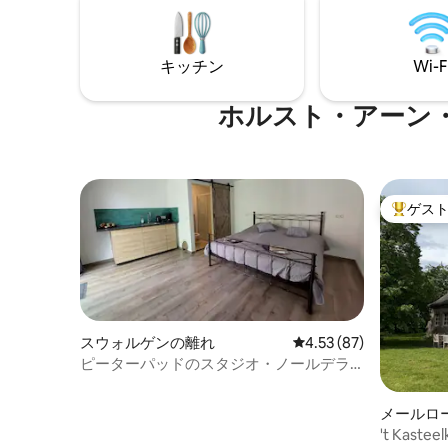
ベッドで
うにして、最高の楽しみ、贅沢、専門知
はBBQ
識、そして食への情熱を宿泊先で融合さ
ぎ、冬は
せることができます。❤️ *ディナーはご自
す。
キッチン
Wi-F
身で、お早めにご予約ください！
ホルスト・アーン
ゲス
大好評の
スウォルゲンの離れ
レビュー87件、5つ星中
4.53 (87)
ピーターパッドのスタジオ・ノールデラ
イト
メールロ
't Kastee