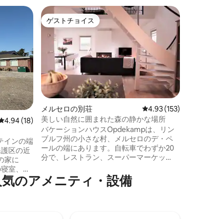
ホルスト
ゲストチョイス
スーパ
ゲストチョイス
スーパ
ウェルネ
タブ、サ
ウェルネ
らご滞在
（朝食、
ルネスのエク
日、プロポー
ジー、プ
ベートサ
ウェルネススイ
メルセロの別荘
レビュー153件、5つ星
4.93 (153)
光浴用ベ
美しい自然に囲まれた森の静かな場所
レビュー18件、5つ星中4.94つ星の平均評価
4.94 (18)
えたプラ
バケーションハウスOpdekampは、リン
ワー、ス
ブルフ州の小さな村、メルセロのデ・ペ
ムシアタ
ステインの端
ールの端にあります。自転車でわずか20
関。
然保護区の近
分で、レストラン、スーパーマーケッ
の家に
ト、ショップ、映画館などがあるフェン
の寝室、
レイの中心部に到着します。 静かで広々
人気のアメニティ・設備
プライベ
とした空間をお探しですか？それなら、
とした休
バケーションハウスOpdekampは最適で
一人で、
す。アパートは森の端にあり、散歩、サ
 散歩
イクリング、マウンテンバイク、乗馬を
たいです