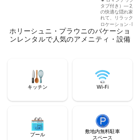
サウナがこのアパートを特別で快適にし
タブ付き）— 2人
ています。 清潔感抜群の天然綿リネン
の快適な隠れ家へ
類、バスルーム用品。
れて、リラックス
り、自然を楽しん
ロケーション
·
眺
ホリーシュニ・プラウニのバケーショ
りです。この魅力
深くにあり、平和に
ンレンタルで人気のアメニティ・設備
イライト—屋外の
囲まれながら、湯
に浸かる様子を想
まるで魔法のよう
備えた快適なキャ
る大きな窓
キッチン
Wi-Fi
敷地内無料駐⁠車
プール
ス⁠ペ⁠ー⁠ス