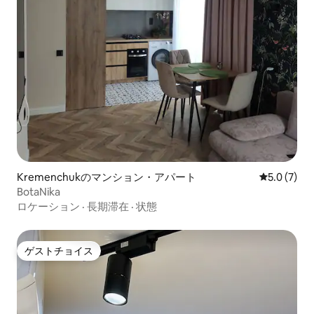
Kremenchukのマンション・アパート
レビュー7
5.0 (7)
BotaNika
ロケーション
·
長期滞在
·
状態
ゲストチョイス
ゲストチョイス