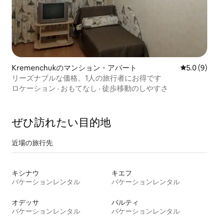
Kremenchukのマンション・アパート
レビュー9
5.0 (9)
リーズナブルな価格。1人の旅行者にお得です
ロケーション
·
おもてなし
·
徒歩移動のしやすさ
ぜひ訪⁠れ⁠た⁠い目⁠的⁠地
近場の旅行先
キシナウ
キエフ
バケーションレンタル
バケーションレンタル
オデッサ
バルティ
バケーションレンタル
バケーションレンタル