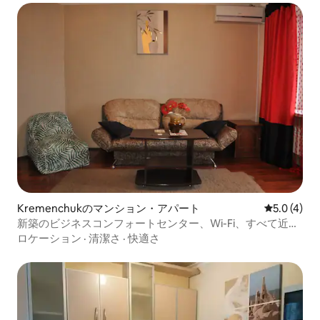
Kremenchukのマンション・アパート
レビュー4
5.0 (4)
新築のビジネスコンフォートセンター、Wi-Fi、すべて近く
にあります
ロケーション
·
清潔さ
·
快適さ