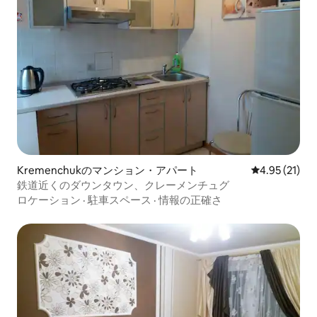
Kremenchukのマンション・アパート
レビュー21件
4.95 (21)
鉄道近くのダウンタウン、クレーメンチュグ
ロケーション
·
駐車スペース
·
情報の正確さ