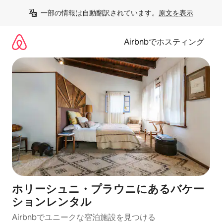
コ
一部の情報は自動翻訳されています。
原文を表示
ン
テ
ン
Airbnbでホスティング
ツ
に
ス
キ
ッ
プ
ホリーシュニ・プラウニにあるバケー
ションレンタル
Airbnbでユニークな宿泊施設を見つける