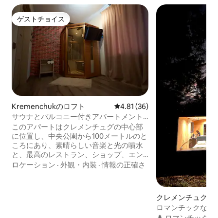
ゲストチョイス
ゲストチョイス
Kremenchukのロフト
レビュー36件、5つ星中4.81
4.81 (36)
サウナとバルコニー付きアパートメント
ロフト
このアパートはクレメンチュグの中心部
に位置し、中央公園から100メートルのと
ころにあり、素晴らしい音楽と光の噴水
と、最高のレストラン、ショップ、エン
ターテイメント複合施設があるソボルナ
ロケーション
·
外観・内装
·
情報の正確さ
ヤ通りがあります。 ゲストは以下を楽し
むことができます。Wi - Fi、エアコン、美
しい調理器具を備えたモダンなキッチ
クレメンチュクの
ン、暖炉のあるリビングルーム、2人用の
ロマンチックな森の
珍しいシャワー、ベッドルームの本物の
な休暇
🌲 ロマンチック