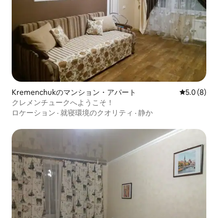
Kremenchukのマンション・アパート
レビュー8
5.0 (8)
クレメンチュークへようこそ！
ロケーション
·
就寝環境のクオリティ
·
静か