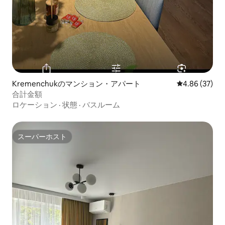
Kremenchukのマンション・アパート
レビュー37件
4.86 (37)
合計金額
ロケーション
·
状態
·
バスルーム
スーパーホスト
スーパーホスト