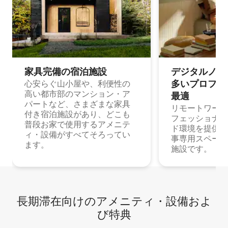
家具完備の宿⁠泊⁠施⁠設
デジタルノマド
多⁠いプ⁠ロ⁠フ⁠ェ⁠
心安らぐ山小屋や、利便性の
高い都市部のマンション・ア
最⁠適
パートなど、さまざまな家具
リモートワーク
付き宿泊施設があり、どこも
フェッショナル
普段お家で使用するアメニテ
ド環境を提供する
ィ・設備がすべてそろってい
事専用スペース
ます。
施設です。
長期滞在向け⁠のア⁠メ⁠ニ⁠テ⁠ィ⁠・設⁠備⁠およ
び特⁠典