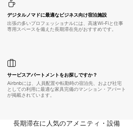
デジタルノマド⁠に最⁠適⁠なビ⁠ジ⁠ネ⁠ス⁠向⁠け宿⁠泊⁠施⁠設
出張の多いプロフェッショナルには、高速Wi-Fiと仕事
専用スペースを備えた長期滞在先がおすすめです。
サービスアパートメントをお探しですか？
Airbnbには、人員配置や転勤時の宿泊先、および社宅
としての利用に最適な家具完備のマンション・アパート
が掲載されています。
長期滞在に人気のアメニティ・設備