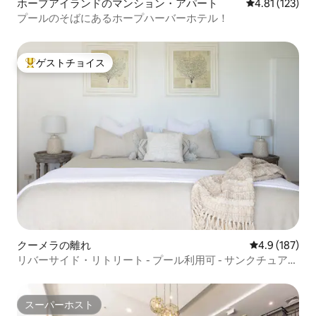
ホープアイランドのマンション・アパート
レビュー123
4.81 (123)
プールのそばにあるホープハーバーホテル！
ゲストチョイス
大好評のゲストチョイスです。
クーメラの離れ
レビュー187
4.9 (187)
リバーサイド・リトリート - プール利用可 - サンクチュア
リ・コーブエリア
スーパーホスト
スーパーホスト