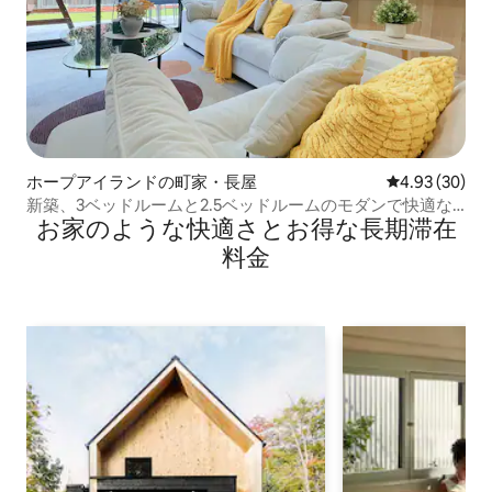
ホープアイランドの町家・長屋
レビュー30件
4.93 (30)
新築、3ベッドルームと2.5ベッドルームのモダンで快適な
お家のような快⁠適⁠さ⁠とお⁠得⁠な長⁠期⁠滞⁠在
家、Wi-Fi、ガレージ。
料⁠金