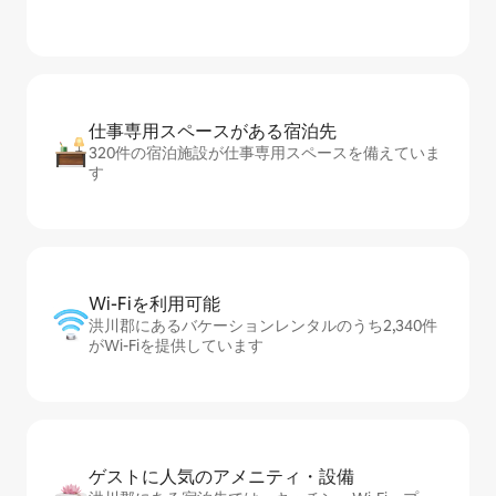
仕事専用ス⁠ペ⁠ー⁠スがあ⁠る宿⁠泊⁠先
320件の宿泊施設が仕事専用スペースを備えていま
す
Wi-Fiを利⁠用⁠可⁠能
洪川郡にあるバケーションレンタルのうち2,340件
がWi-Fiを提供しています
ゲストに人⁠気⁠のア⁠メ⁠ニ⁠テ⁠ィ・設⁠備