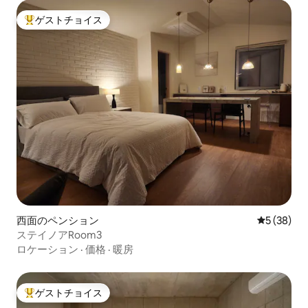
ゲストチョイス
大好評のゲストチョイスです。
西面のペンション
レビュー3
5 (38)
ステイノアRoom3
ロケーション
·
価格
·
暖房
ゲストチョイス
大好評のゲストチョイスです。