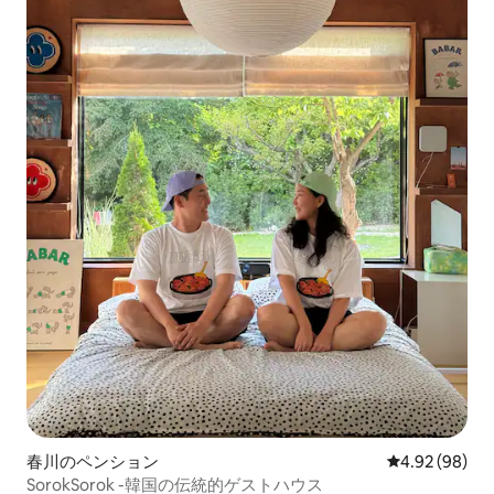
春川のペンション
レビュー98件
4.92 (98)
SorokSorok -韓国の伝統的ゲストハウス