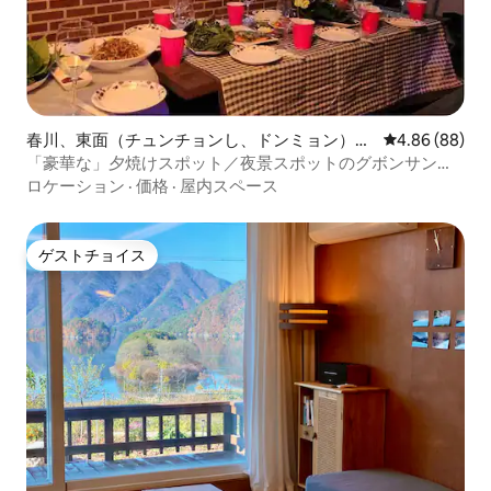
春川、東面（チュンチョンし、ドンミョン）の
レビュー88件
4.86 (88)
ヴィラ
「豪華な」夕焼けスポット／夜景スポットのグボンサンに
位置する宿泊先／4名様まで追加料金なし
ロケーション
·
価格
·
屋内スペース
ゲストチョイス
ゲストチョイス