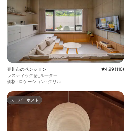
春川市のペンション
レビュー110件
4.99 (110)
ラスティック문_ルーター
価格
·
ロケーション
·
グリル
スーパーホスト
スーパーホスト