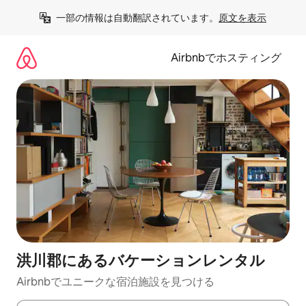
コ
一部の情報は自動翻訳されています。
原文を表示
ン
テ
ン
Airbnbでホスティング
ツ
に
ス
キ
ッ
プ
洪川郡にあるバケーションレンタル
Airbnbでユニークな宿泊施設を見つける