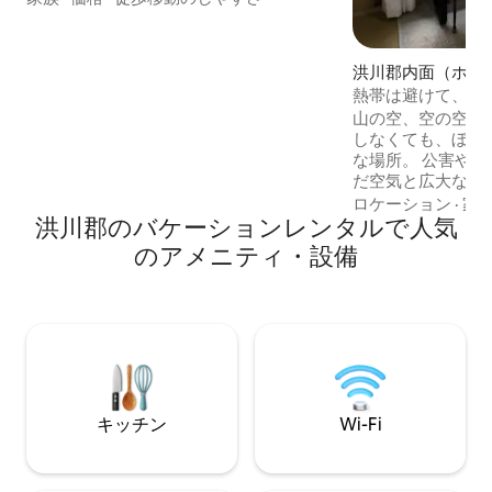
ーム（クイーンサイズ1台、シングル1
台） 3室。ミニダラックルーム（シングル
ベッド1台） ❣️ 新築なので清潔です。 ❣️マ
洪川郡内面（ホン
ウンテンビューが素晴らしいです。 ❣️ 焚
ん、ネミョン）の
熱帯は避けて、新
き火を囲みながら、星空を眺めましょ
ン
山の空、空の空、星の空
う。 ❣️ペンションの前には渓谷（水泳、
しなくても、ぼん
釣り）が あります。 ❣️管理棟があるた
な場所。 公害や騒音のない場所で、澄ん
め、迅速に対応できます。 💙パブリック
だ空気と広大な景
ガイド -名前：ステイ9351 - 住所：江原道
日に1チームのみお
洪川郡西面韓西路935-1 - KakaoTalk：
ロケーション
·
家
洪川郡のバケーションレンタルで人気
はオーガニック野
stay9351_poolvilla - 電話番号：
ドルバンを体験で
6487.9666 💙追加人数の料金、乳幼児に
のアメニティ・設備
オも独占的にご利用い
関するご案内 - 基準人数2名 -最大8名（乳
ーヒー豆と食パン
幼児を含む） - 3名様から1名様30,000ウ
で、朝食にお召し上
ォン追加（現場決済） -24ヶ月未満の乳幼
ーベキューの料金は
児は無料 （乳幼児2名は大人1人として計
塩、コショウ、バ
算されます。現場決済） 💙チェックイン
意しています。 - 木を買ってきてくださ
変更リクエストのご案内 -キャンセル不可
ると、焚き火スペ
の予約の場合 スケジュール変更のリクエ
ただけます（バー
ストは受け付けていません。
キッチン
Wi-Fi
き火は禁止です）。 
で、平地より気温
トを持ってきてください。 