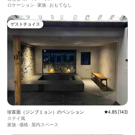
ロケーション
·
家族
·
おもてなし
ゲストチョイス
ゲストチョイス
珍富面（ジンブミョン）のペンション
レビュー143件
4.85 (143)
ステイ風
家族
·
価格
·
屋内スペース