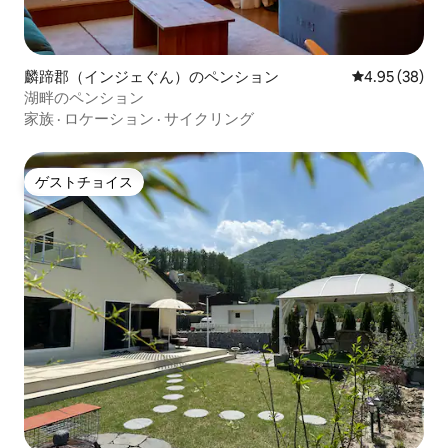
麟蹄郡（インジェぐん）のペンション
レビュー38件
4.95 (38)
湖畔のペンション
家族
·
ロケーション
·
サイクリング
ゲストチョイス
ゲストチョイス