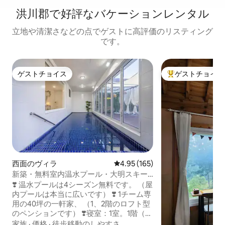
洪川郡で好評なバケーションレンタル
立地や清潔さなどの点でゲストに高評価のリスティング
です。
ゲストチョイス
ゲストチョイス
ゲストチョイス
大好評のゲストチ
西面のヴィラ
レビュー165件、5つ星中4.95
4.95 (165)
新築・無料室内温水プール・大明スキー
場近郊・爆弾割引連泊割引・1チームだけ
❣️ 温水プールは4シーズン無料です。 （屋
受け付け40坪独占・ソウル近郊・暖炉と
内プールは本当に広いです） ❣️ 1チーム専
バーベキュー
用の40坪の一軒家、 （1、2階のロフト型
のペンションです） ❣️寝室：1室。1階（ク
イーンサイズ1台） 2。2階のファミリール
家族
·
価格
·
徒歩移動のしやすさ