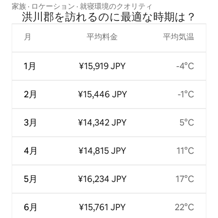
家族
·
ロケーション
·
就寝環境のクオリティ
洪川郡を訪⁠れ⁠るの⁠に最⁠適⁠な時⁠期⁠は⁠？
月
平均料金
平均気温
1月
¥15,919 JPY
-4°C
2月
¥15,446 JPY
-1°C
3月
¥14,342 JPY
5°C
4月
¥14,815 JPY
11°C
5月
¥16,234 JPY
17°C
6月
¥15,761 JPY
22°C