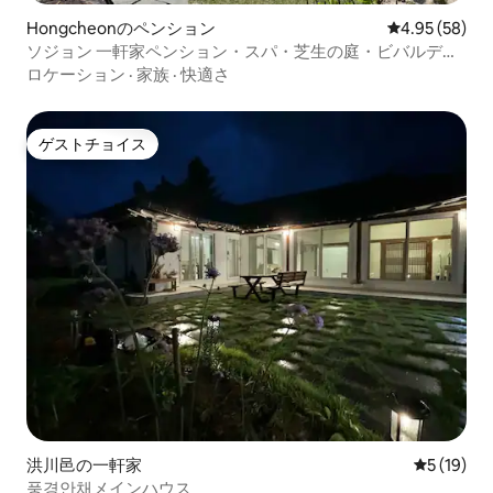
Hongcheonのペンション
レビュー58件
4.95 (58)
ソジョン 一軒家ペンション・スパ・芝生の庭・ビバルディ
パーク・オーシャンワールド（9分）・ソウル60分・寝室3
ロケーション
·
家族
·
快適さ
室・バスルーム3室・ゲーム機
ゲストチョイス
ゲストチョイス
洪川邑の一軒家
レビュー1
5 (19)
풍경안채メインハウス