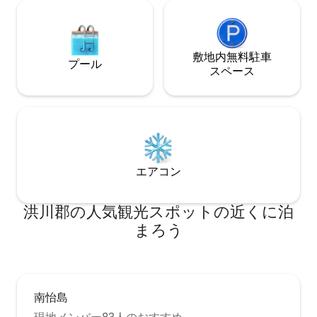
ある空間なので、
ことがあります。
ださい。 - 近く
森林休養林がありま
クチョのビーチまで1
敷地内無料駐⁠車
プール
雪の場合、二輪車
ス⁠ペ⁠ー⁠ス
とがあります。そ
お連れします。
エアコン
洪川郡の人気観光スポットの近くに泊
まろう
南怡島