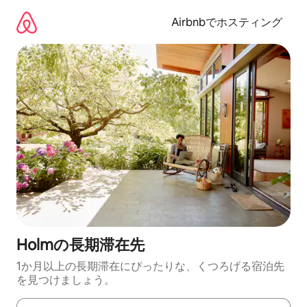
コ
ン
Airbnbでホスティング
テ
ン
ツ
に
ス
キ
ッ
プ
Holmの長期滞在先
1か月以上の長期滞在にぴったりな、くつろげる宿泊先
を見つけましょう。