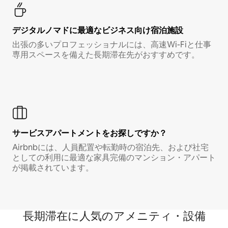
デジタルノマド⁠に最⁠適⁠なビ⁠ジ⁠ネ⁠ス⁠向⁠け宿⁠泊⁠施⁠設
出張の多いプロフェッショナルには、高速Wi-Fiと仕事
専用スペースを備えた長期滞在先がおすすめです。
サービスアパートメントをお探しですか？
Airbnbには、人員配置や転勤時の宿泊先、および社宅
としての利用に最適な家具完備のマンション・アパート
が掲載されています。
長期滞在に人気のアメニティ・設備