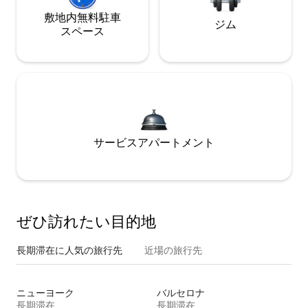
敷地内無料駐⁠車
ジム
ス⁠ペ⁠ー⁠ス
サービスアパートメント
ぜひ訪⁠れ⁠た⁠い目⁠的⁠地
長期滞在に人気の旅行先
近場の旅行先
ニューヨーク
バルセロナ
長期滞在
長期滞在