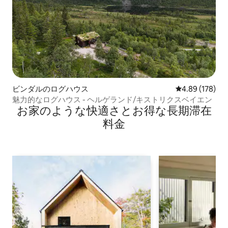
ビンダルのログハウス
レビュー178件
4.89 (178)
魅力的なログハウス - ヘルゲランド/キストリクスベイエン
お家のような快⁠適⁠さ⁠とお⁠得⁠な長⁠期⁠滞⁠在
料⁠金