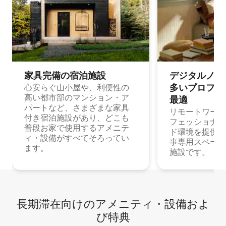
家具完備の宿⁠泊⁠施⁠設
デジタルノマド
多⁠いプ⁠ロ⁠フ⁠ェ⁠
心安らぐ山小屋や、利便性の
高い都市部のマンション・ア
最⁠適
パートなど、さまざまな家具
リモートワーク
付き宿泊施設があり、どこも
フェッショナル
普段お家で使用するアメニテ
ド環境を提供する
ィ・設備がすべてそろってい
事専用スペース
ます。
施設です。
長期滞在向け⁠のア⁠メ⁠ニ⁠テ⁠ィ⁠・設⁠備⁠およ
び特⁠典