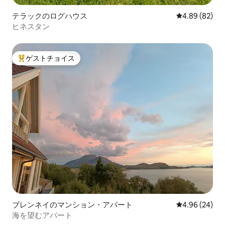
テラックのログハウス
レビュー82件
4.89 (82)
ヒネスタン
ゲストチョイス
大好評のゲストチョイスです。
ブレンネイのマンション・アパート
レビュー24件
4.96 (24)
海を望むアパート