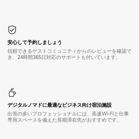
安心して予約しましょう
信頼できるゲストコミュニティからのレビューを確認で
き、24時間365日対応のサポートも付いています。
デジタルノマド⁠に最⁠適⁠なビ⁠ジ⁠ネ⁠ス⁠向⁠け宿⁠泊⁠施⁠設
出張の多いプロフェッショナルには、高速Wi-Fiと仕事
専用スペースを備えた長期滞在先がおすすめです。