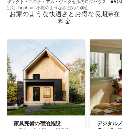
ザンクト・コロナ・アム・ヴェクセルのログハウス
レビュー
5 (5)
別荘 Jagahaus 小屋のような雰囲気の別荘
お家のような快⁠適⁠さ⁠とお⁠得⁠な長⁠期⁠滞⁠在
料⁠金
家具完備の宿⁠泊⁠施⁠設
デジタルノマド