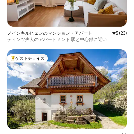
ノインキルヒェンのマンション・アパート
レビュー2
5 (23)
ティンツ夫人のアパートメント 駅と中心部に近い
ゲストチョイス
大好評のゲストチョイスです。