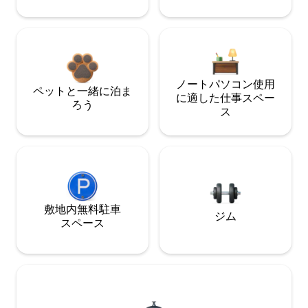
ノートパソコン使用
ペットと一緒に泊ま
に適した仕事スペー
ろう
ス
敷地内無料駐⁠車
ジム
ス⁠ペ⁠ー⁠ス