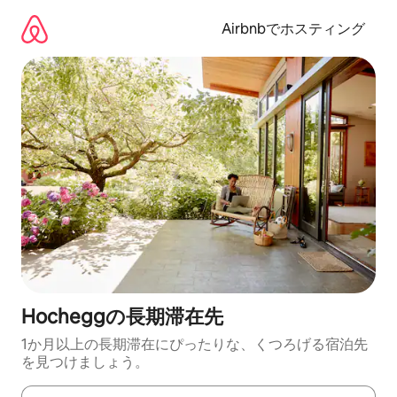
コ
ン
Airbnbでホスティング
テ
ン
ツ
に
ス
キ
ッ
プ
Hocheggの長期滞在先
1か月以上の長期滞在にぴったりな、くつろげる宿泊先
を見つけましょう。