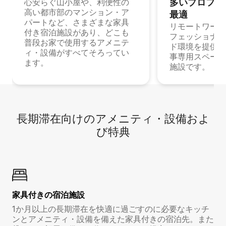
多⁠いプ⁠ロ⁠フ⁠ェ⁠
心安らぐ山小屋や、利便性の
高い都市部のマンション・ア
最⁠適
パートなど、さまざまな家具
リモートワーク
付き宿泊施設があり、どこも
フェッショナル
普段お家で使用するアメニテ
ド環境を提供する
ィ・設備がすべてそろってい
事専用スペース
ます。
施設です。
長期滞在向け⁠のア⁠メ⁠ニ⁠テ⁠ィ⁠・設⁠備⁠およ
び特⁠典
家具付き⁠の宿⁠泊⁠施⁠設
1か月以上の長期滞在を快適に過ごすのに必要なキッチ
ンとアメニティ・設備を備えた家具付きの宿泊先。また