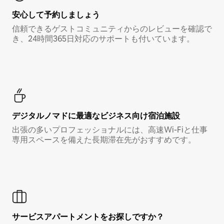
安心して予約しましょう
信頼できるゲストコミュニティからのレビューを確認で
き、24時間365日対応のサポートも付いています。
デジタルノマド⁠に最⁠適⁠なビ⁠ジ⁠ネ⁠ス⁠向⁠け宿⁠泊⁠施⁠設
出張の多いプロフェッショナルには、高速Wi-Fiと仕事
専用スペースを備えた長期滞在先がおすすめです。
サービスアパートメントをお探しですか？