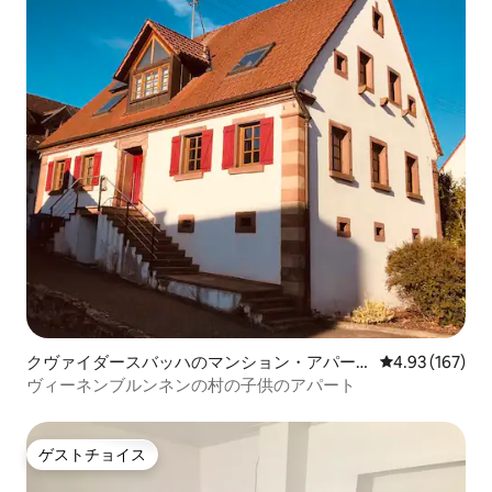
クヴァイダースバッハのマンション・アパー
レビュー167件
4.93 (167)
ト
ヴィーネンブルンネンの村の子供のアパート
ゲストチョイス
ゲストチョイス