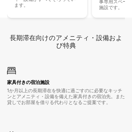
事専用スペース
ます。
施設です。
長期滞在向け⁠のア⁠メ⁠ニ⁠テ⁠ィ⁠・設⁠備⁠およ
び特⁠典
家具付き⁠の宿⁠泊⁠施⁠設
1か月以上の長期滞在を快適に過ごすのに必要なキッチ
ンとアメニティ・設備を備えた家具付きの宿泊先。また
貸しでお部屋を借りる代わりとなるご提案です。