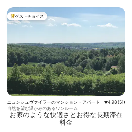
南西ファルツ、ドイツ
ゲストチョイス
大好評のゲストチョイスです。
ニュンシュヴァイラーのマンション・アパート
レビュー51件
4.98 (51)
自然を望む温かみのあるワンルーム
お家のような快⁠適⁠さ⁠とお⁠得⁠な長⁠期⁠滞⁠在
料⁠金