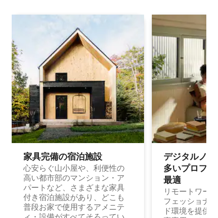
家具完備の宿⁠泊⁠施⁠設
デジタルノマド
多⁠いプ⁠ロ⁠フ⁠ェ⁠
心安らぐ山小屋や、利便性の
高い都市部のマンション・ア
最⁠適
パートなど、さまざまな家具
リモートワーク
付き宿泊施設があり、どこも
フェッショナル
普段お家で使用するアメニテ
ド環境を提供する
ィ・設備がすべてそろってい