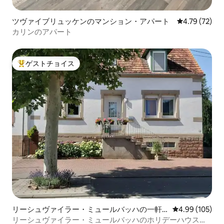
ツヴァイブリュッケンのマンション・アパート
レビュー72件
4.79 (72)
カリンのアパート
ゲストチョイス
大好評のゲストチョイスです。
リーシュヴァイラー・ミュールバッハの一軒
レビュー105件
4.99 (105)
家
リーシュヴァイラー・ミュールバッハのホリデーハウス、