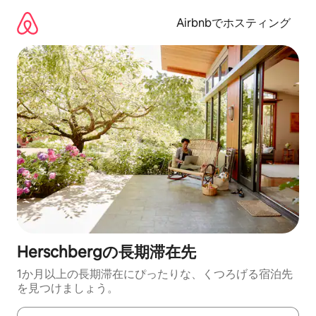
コ
ン
Airbnbでホスティング
テ
ン
ツ
に
ス
キ
ッ
プ
Herschbergの長期滞在先
1か月以上の長期滞在にぴったりな、くつろげる宿泊先
を見つけましょう。