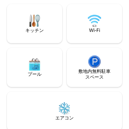
す。 3人または100人のゲストが夜行列車
キッチン • 2名様用の座席と完全プライベ
について苦情を述
ートの露天風呂・ジャグジーを備えた屋
の鉄道スケジュー
外パティオ。 • Wi-Fiとスマートテレビ •洗
ゲストに知らせるのが
濯機・乾燥機 次の方に最適です： •ロマ
車スペースは2台
ンティックな休暇を求めるカップル •リラ
キッチン
Wi-Fi
ックスできる休暇を探している小さな家
族
敷地内無料駐⁠車
プール
ス⁠ペ⁠ー⁠ス
エアコン