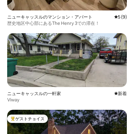
ニューキャッスルのマンション・アパート
レビュー
5 (9)
歴史地区中心部にあるThe Henry 3での滞在！
ニューキャッスルの一軒家
新しい宿
新着
Viway
ゲストチョイス
大好評のゲストチョイスです。