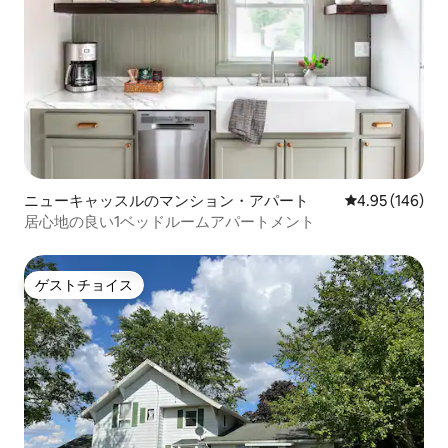
ニューキャッスルのマンション・アパート
レビュー146件
4.95 (146)
居心地の良い1ベッドルームアパートメント
ゲストチョイス
ゲストチョイス