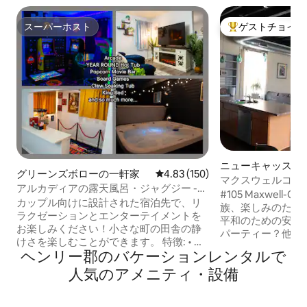
スーパーホスト
ゲストチョイス
スーパーホスト
大好評のゲストチ
ニューキャッスル
グリーンズボローの一軒家
レビュー150件、5つ星中4.83
4.83 (150)
ミニアム
マクスウェルコモン
アルカディアの露天風呂・ジャグジー -
アナ州ニューキャ
#105 Maxwell
リラックスして遊ぼう
カップル向けに設計された宿泊先で、リ
ーム、ダウンタウ
族、楽しみのための
ラクゼーションとエンターテイメントを
平和のための安らぎの場所
お楽しみください！小さな町の田舎の静
パーティー？他の
けさを楽しむことができます。 特徴: • 露
い。 ニア：HCサドルクラブ、ゴーカー
ヘンリー郡のバケーションレンタルで
天風呂・ジャグジー •ゲームセンター •ポ
ト、NC高校、殿
ップコーンムービーバー •ボードゲーム •
人気のアメニティ・設備
50分、リッチモン
クロータブ •キングベッド •化粧台付きの
ンダーソン20分。 洗面用具を持参してく
仕事スペース。 •ツイン二段ベッド •5人目
ださい。 コーヒーあり。 階段がありま
のゲスト用の収納式ベッド • 完備された