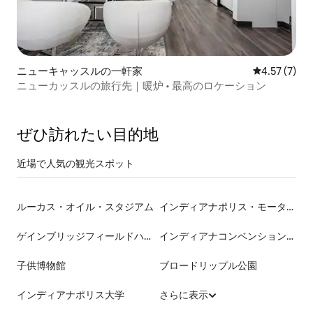
ニューキャッスルの一軒家
レビュー7件
4.57 (7)
ニューカッスルの旅行先｜暖炉 • 最高のロケーション
ぜひ訪⁠れ⁠た⁠い目⁠的⁠地
近場で人気の観光スポット
ルーカス・オイル・スタジアム
インディアナポリス・モーター・スピードウェイ
ゲインブリッジフィールドハウス
インディアナコンベンションセンター
子供博物館
ブロードリップル公園
インディアナポリス大学
さらに表示