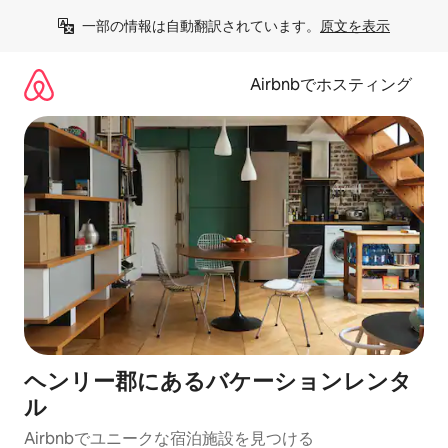
コ
一部の情報は自動翻訳されています。
原文を表示
ン
テ
ン
Airbnbでホスティング
ツ
に
ス
キ
ッ
プ
ヘンリー郡にあるバケーションレンタ
ル
Airbnbでユニークな宿泊施設を見つける