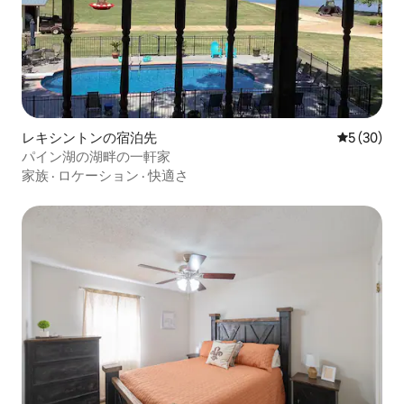
レキシントンの宿泊先
レビュー3
5 (30)
パイン湖の湖畔の一軒家
家族
·
ロケーション
·
快適さ