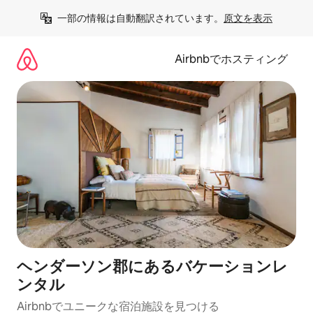
コ
一部の情報は自動翻訳されています。
原文を表示
ン
テ
ン
Airbnbでホスティング
ツ
に
ス
キ
ッ
プ
ヘンダーソン郡にあるバケーションレ
ンタル
Airbnbでユニークな宿泊施設を見つける