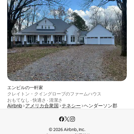
エンビルの一軒家
クレイトン・クイングローブのファームハウス
おもてなし
·
快適さ
·
清潔さ
Airbnb
アメリカ合衆国
テネシー
ヘンダーソン郡
© 2026 Airbnb, Inc.