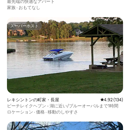
最先端の快適なアパート
家族
·
おもてなし
スーパーホスト
スーパーホスト
レキシントンの町家・長屋
レビュー134件
4.92 (134)
ビーチレイクヘブン - 湖に近い/ブルーオーバルまで1時間
ロケーション
·
価格
·
移動のしやすさ