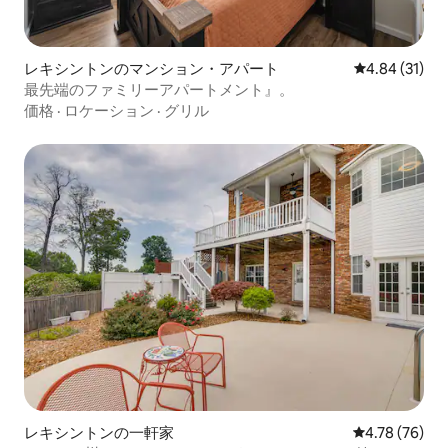
レキシントンのマンション・アパート
レビュー31件
4.84 (31)
最先端のファミリーアパートメント』。
価格
·
ロケーション
·
グリル
レキシントンの一軒家
レビュー76件
4.78 (76)