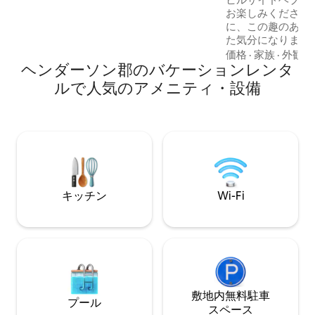
ムは、家の裏側の全長にわたっており、
お楽しみください
美しい湖の景色を眺めることができま
に、この趣のある
す。 冷えたビールを飲みながら湖の上の
た気分になります
ドックから夕日を眺めましょう。 家はメ
は、快適なキング
価格
·
家族
·
外観・
ンフィスとナッシュビルの中間に位置し
ヘンダーソン郡のバケーションレンタ
Netflixゲスト
ています（それぞれから約1.5時間）。 家
レビ、豪華で柔ら
族の集まりなどの特別なイベントに最適
ルで人気のアメニティ・設備
トックされたコー
です。または、特別な人と週末を過ご
い景色が含まれま
し、充実した時間を過ごすのにも最適で
いるような気分に
す。 ペット同伴も歓迎です！
ソンのダウンタウ
マン大学から車でわず
プル1組または小家
まで）に最適です
キッチン
Wi-Fi
敷地内無料駐⁠車
プール
ス⁠ペ⁠ー⁠ス