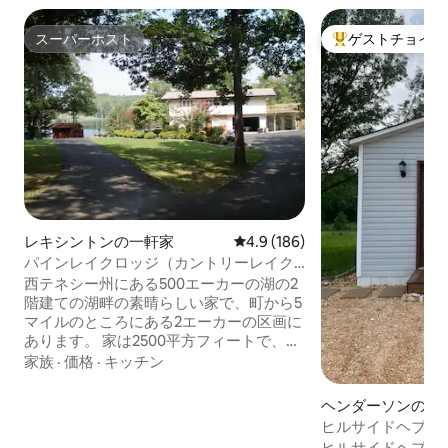
スーパーホスト
ゲストチョイス
スーパーホスト
大好評のゲストチ
レキシントンの一軒家
レビュー186件、5つ星中4.9
4.9 (186)
パインレイクロッジ（カントリーレイク
ホーム）
西テネシー州にある500エーカーの湖の2
階建ての湖畔の素晴らしい家で、町から5
マイルのところにある2エーカーの区画に
あります。 家は2500平方フィートで、寝
室3部屋、バスルーム2部屋、大きな暖炉
家族
·
価格
·
キッチン
のあるキッチンに開放されたリビングル
ーム、囲まれたポーチ、湖を見渡せる2階
ヘンダーソンの離
の大きなオープンパティオ（40フィートx
ヒルサイドヘブン
30フィート）があります。 広いサンルー
ヒルサイドヘブン