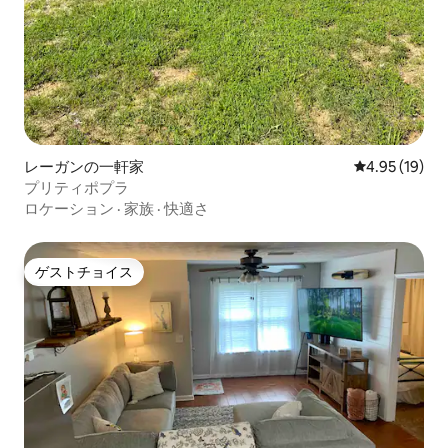
レーガンの一軒家
レビュー19件
4.95 (19)
プリティポプラ
ロケーション
·
家族
·
快適さ
ゲストチョイス
ゲストチョイス