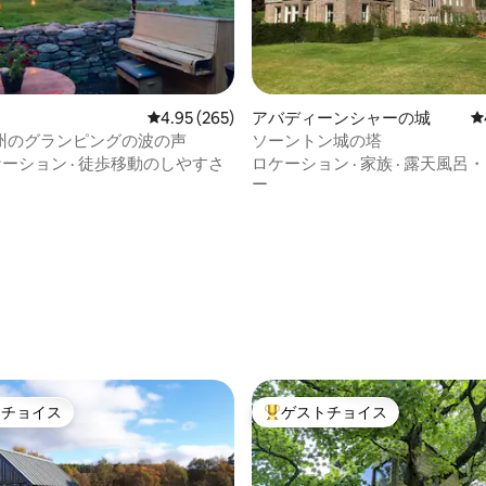
中4.99つ星の平均評価
レビュー265件、5つ星中4.95つ星の平均評価
4.95 (265)
アバディーンシャーの城
レ
州のグランピングの波の声
ソーントン城の塔
ケーション
·
徒歩移動のしやすさ
ロケーション
·
家族
·
露天風呂・
ー
トチョイス
ゲストチョイス
ゲストチョイスです。
大好評のゲストチョイスです。