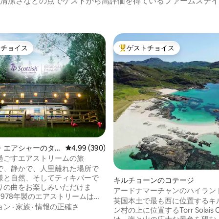
清潔さなどの点でゲストから高評価を得ているファームステイ
トチョイス
ゲストチョイス
ゲストチョイスです。
大好評のゲストチョイスです。
中4.95つ星の平均評価
・エアシャーのタ
レビュー390件、5つ星中4.99つ星の平均評価
4.99 (390)
ウス
過ごすエアストリームの旅
で、静かで、人里離れた場所で
様と自然、そしてティキバーで
キルチョーンのコテージ
りの曲をお楽しみいただけま
アードナマーチャンのハイラン
1978年製のエアストリームは、
英国本土で最も西に位置するキ
よって完全に改装され、小川が
ョン
·
家族
·
情報の正確さ
ン村の上に位置するTorr Solais C
さ0.2ヘクタールの空き地にあ