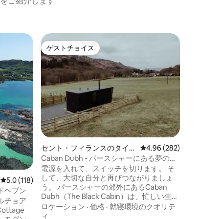
をご紹介します
コーズウ
ゲストチョイス
ゲス
ゲストチョイス
大好評
ンド・グ
84番地
ウス
アントリ
にスレミ
田舎のログ
る豪華な
ートガー
価格
·
ロ
ご利用い
いノース
で30分
所にあり
セント・フィランスのタイニ
レビュー282件、5つ星
4.96 (282)
ら50m
ーハウス
しんでい
Caban Dubh - パースシャーにある夢のよ
います。
うな隠れ家
電源を入れて、スイッチを切ります。 そ
器をご利
して、大切な自分と再びつながりましょ
レビュー118件、5つ星中5.0つ星の平均評価
5.0 (118)
用されま
う。 パースシャーの郊外にあるCaban
ドヘブン
Dubh（The Black Cabin）は、忙しい生活
ルチョア
から離れるために必要なすべてが揃って
ロケーション
·
価格
·
就寝環境のクオリテ
ottage
います。 キャビンの独特な形状は、スペ
ィ