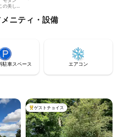
、モダン
ースを最大限に活用し、一年中ユニーク
この美し
な隠れ家を提供するように設計されてい
グの家
ます。 設備の整ったキッチンと豪華なバ
アメニティ・設備
イズベッド
スルームを備えたCaban Dubhでは、荷物
1室）、バ
を少なく抑えてストレスのない滞在をお
ャワー付き
楽しみいただけます。 ゆっくりと座って
ストーブ
山の景色をお楽しみください。
たオープ
広々とし
、ドラマ
景色を満
⁠車ス⁠ペ⁠ー⁠ス
エアコン
イ
ゲストチョイス
大好評のゲストチョイスです。