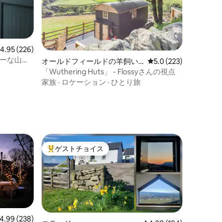
レビュー226件、5つ星中4.95つ星の平均評価
4.95 (226)
アリーな山の
オールドフィールドの羊飼い
レビュー223件、5つ
5.0 (223)
の小屋
「Wuthering Huts」 - Flossyさんの視点
家族
·
ロケーション
·
ひとり旅
ゲストチョイス
大好評のゲストチョイスです。
ビュー238件、5つ星中4.99つ星の平均評価
4.99 (238)