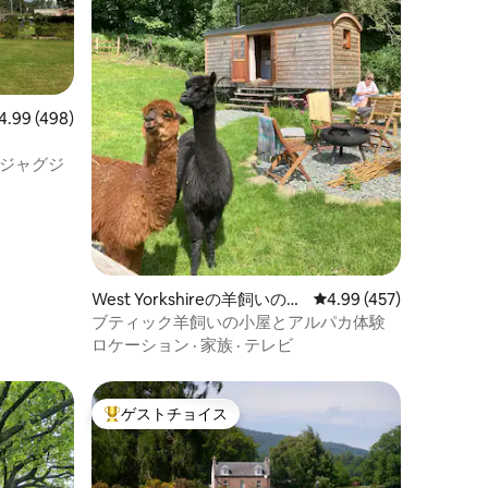
ビュー498件、5つ星中4.99つ星の平均評価
4.99 (498)
ジャグジ
West Yorkshireの羊飼いの小
レビュー457件、5つ星
4.99 (457)
屋
ブティック羊飼いの小屋とアルパカ体験
ロケーション
·
家族
·
テレビ
ゲストチョイス
大好評のゲストチョイスです。