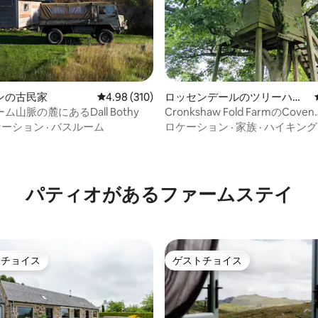
ンの古民家
レビュー310件、5つ星中4.98つ星の平均評価
4.98 (310)
ロッセンデールのツリーハウ
ス
ム山脈の麓にあるDall Bothy
Cronkshaw Fold FarmのCoven
Treehouse
ケーション
·
バスルーム
ロケーション
·
家族
·
ハイキング
中4.97つ星の平均評価
パティオがあるファームステイ
トチョイス
ゲストチョイス
ゲストチョイスです。
ゲストチョイス