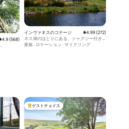
インヴァネスのコテージ
レビュー272件、5つ星
4.99 (272)
ネス湖のほとりにある、ジャグジー付き
レビュー568件、5つ星中4.9つ星の平均評価
4.9 (568)
のファームハウス
家族
·
ロケーション
·
サイクリング
ゲストチョイス
大好評のゲストチョイスです。