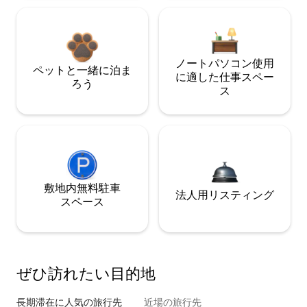
ノートパソコン使用
ペットと一緒に泊ま
に適した仕事スペー
ろう
ス
敷地内無料駐⁠車
法人用リスティング
ス⁠ペ⁠ー⁠ス
ぜひ訪⁠れ⁠た⁠い目⁠的⁠地
長期滞在に人気の旅行先
近場の旅行先