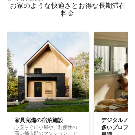
お家のような快⁠適⁠さ⁠とお⁠得⁠な長⁠期⁠滞⁠在
料⁠金
家具完備の宿⁠泊⁠施⁠設
デジタルノマド
多⁠いプ⁠ロ⁠フ⁠ェ⁠
心安らぐ山小屋や、利便性の
高い都市部のマンション・ア
最⁠適