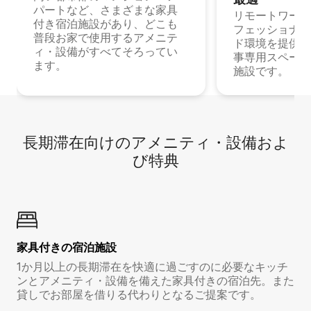
パートなど、さまざまな家具
リモートワーク
付き宿泊施設があり、どこも
フェッショナル
普段お家で使用するアメニテ
ド環境を提供する
ィ・設備がすべてそろってい
事専用スペース
ます。
施設です。
長期滞在向け⁠のア⁠メ⁠ニ⁠テ⁠ィ⁠・設⁠備⁠およ
び特⁠典
家具付き⁠の宿⁠泊⁠施⁠設
1か月以上の長期滞在を快適に過ごすのに必要なキッチ
ンとアメニティ・設備を備えた家具付きの宿泊先。また
貸しでお部屋を借りる代わりとなるご提案です。