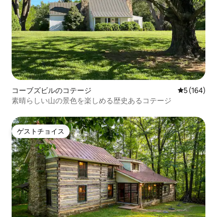
コーブズビルのコテージ
レビュー16
5 (164)
素晴らしい山の景色を楽しめる歴史あるコテージ
ゲストチョイス
ゲストチョイス