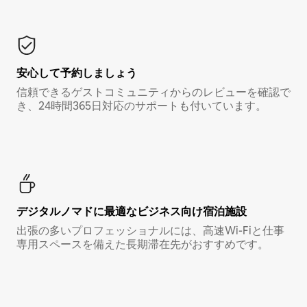
安心して予約しましょう
信頼できるゲストコミュニティからのレビューを確認で
き、24時間365日対応のサポートも付いています。
デジタルノマド⁠に最⁠適⁠なビ⁠ジ⁠ネ⁠ス⁠向⁠け宿⁠泊⁠施⁠設
出張の多いプロフェッショナルには、高速Wi-Fiと仕事
専用スペースを備えた長期滞在先がおすすめです。