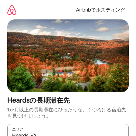
コ
ン
Airbnbでホスティング
テ
ン
ツ
に
ス
キ
ッ
プ
Heardsの長期滞在先
1か月以上の長期滞在にぴったりな、くつろげる宿泊先
を見つけましょう。
エリア
検索結果が表示されたら、上下の矢印キーを使って移動するか、