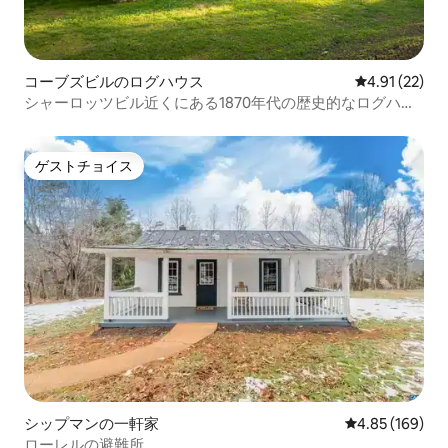
コーブズビルのログハウス
レビュー22件
4.91 (22)
シャーロッツビル近くにある1870年代の歴史的なログハウ
ス
ゲストチョイス
ゲストチョイス
シップマンの一軒家
レビュー169件
4.85 (169)
ローレルの避難所