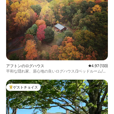
アフトンのログハウス
レビュー133件
4.97 (133)
平和な隠れ家、居心地の良いログハウス/2ベッドルーム/素
晴らしい景色！
ゲストチョイス
大好評のゲストチョイスです。