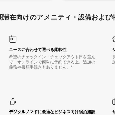
滞在向け⁠のア⁠メ⁠ニ⁠テ⁠ィ⁠・設⁠備⁠および
ニーズに合わせて選べる柔軟性
希望のチェックイン・チェックアウト日を選ん
で、オンラインで簡単に予約できる上、追加の
義務や書類手続きもありません。*
デジタルノマド⁠に最⁠適⁠なビ⁠ジ⁠ネ⁠ス⁠向⁠け宿⁠泊⁠施⁠設