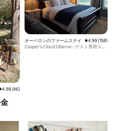
オーベロンのファームステイ
レビュー158件、5つ星
4.99 (158)
Casper's Cloud Oberon - ゲスト専用スタ
ジオ
レビュー46件、5つ星中4.98つ星の平均評価
4.98 (46)
⁠金