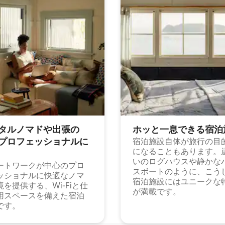
タルノマドや出⁠張⁠の
ホッと一⁠息⁠で⁠き⁠る宿⁠泊
⁠ロ⁠フ⁠ェ⁠ッ⁠シ⁠ョ⁠ナ⁠ル⁠に
宿泊施設自体が旅行の目
になることもあります。
いのログハウスや静かな
ートワークが中心のプロ
スボートのように、こう
ッショナルに快適なノマ
宿泊施設にはユニークな
境を提供する、Wi-Fiと仕
が満載です。
用スペースを備えた宿泊
です。