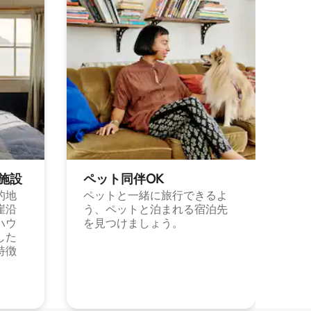
施⁠設
ペット同⁠伴OK
的地
ペットと一緒に旅行できるよ
崖沿
う、ペットと泊まれる宿泊先
ハウ
を見つけましょう。
した
特徴