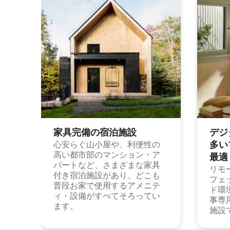
家具完備の宿⁠泊⁠施⁠設
デジ
多⁠いプ
心安らぐ山小屋や、利便性の
高い都市部のマンション・ア
最⁠適
パートなど、さまざまな家具
リモ
付き宿泊施設があり、どこも
フェ
普段お家で使用するアメニテ
ド環
ィ・設備がすべてそろってい
事専
ます。
施設