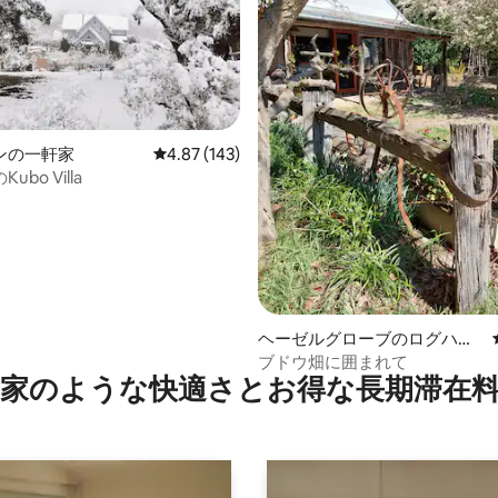
4.98つ星の平均評価
ンの一軒家
レビュー143件、5つ星中4.87つ星の平均評価
4.87 (143)
bo Villa
ヘーゼルグローブのログハウ
ス
ブドウ畑に囲まれて
家のような快⁠適⁠さ⁠とお⁠得⁠な長⁠期⁠滞⁠在料