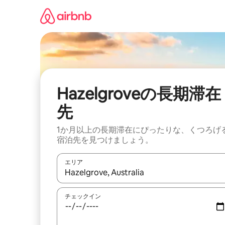
コ
ン
テ
ン
ツ
に
ス
キ
ッ
Hazelgroveの長期滞在
プ
先
1か月以上の長期滞在にぴったりな、くつろげ
宿泊先を見つけましょう。
エリア
検索結果が表示されたら、上下の矢印キーを使っ
チェックイン