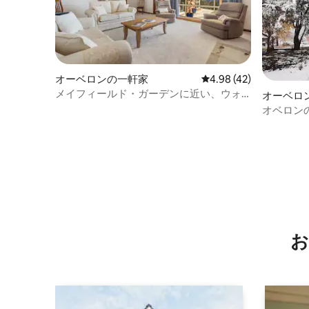
オーベロンの一軒家
レビュー42件、5つ星中
4.98 (42)
メイフィールド・ガーデンに近い、ウォ
オーベロ
リンガ・ダウンズ・ファームステイ
オベロンのKu
お