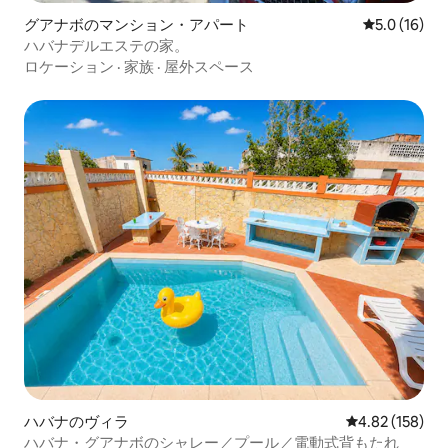
グアナボのマンション・アパート
レビュー16
5.0 (16)
ハバナデルエステの家。
ロケーション
·
家族
·
屋外スペース
ハバナのヴィラ
レビュー158件
4.82 (158)
ハバナ・グアナボのシャレー／プール／電動式背もたれ