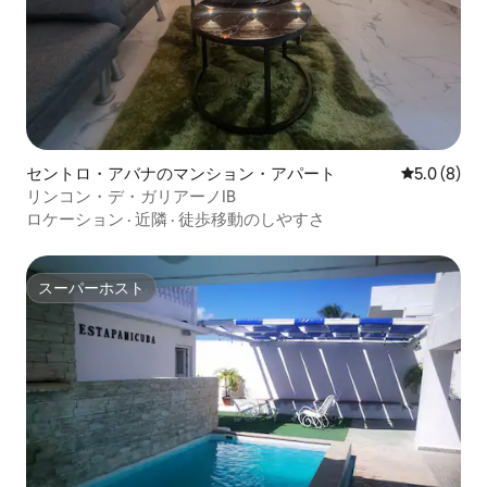
セントロ・アバナのマンション・アパート
レビュー8
5.0 (8)
リンコン・デ・ガリアーノIB
ロケーション
·
近隣
·
徒歩移動のしやすさ
スーパーホスト
スーパーホスト