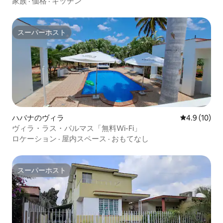
家族
·
価格
·
キッチン
スーパーホスト
スーパーホスト
ハバナのヴィラ
レビュー10
4.9 (10)
ヴィラ・ラス・パルマス「無料Wi-Fi」
ロケーション
·
屋内スペース
·
おもてなし
スーパーホスト
スーパーホスト