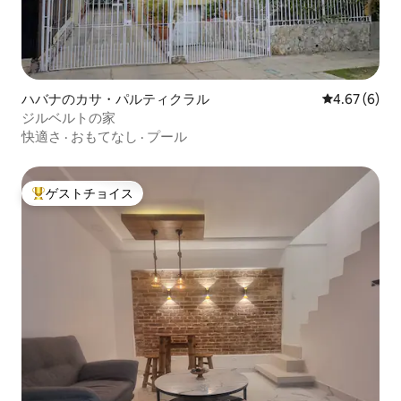
ハバナのカサ・パルティクラル
レビュー6件
4.67 (6)
ジルベルトの家
快適さ
·
おもてなし
·
プール
ゲストチョイス
大好評のゲストチョイスです。