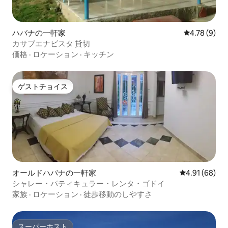
ハバナの一軒家
レビュー9件
4.78 (9)
カサブエナビスタ 貸切
価格
·
ロケーション
·
キッチン
ゲストチョイス
ゲストチョイス
オールドハバナの一軒家
レビュー68件
4.91 (68)
シャレー・パティキュラー・レンタ・ゴドイ
家族
·
ロケーション
·
徒歩移動のしやすさ
スーパーホスト