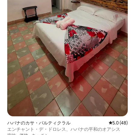
ハバナのカサ・パルティクラル
レビュー48
5.0 (48)
エンチャント・デ・ドロレス、ハバナの平和のオアシス