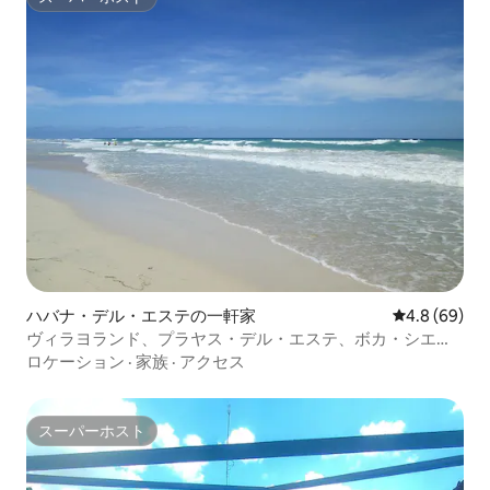
スーパーホスト
ハバナ・デル・エステの一軒家
レビュー69
4.8 (69)
ヴィラヨランド、プラヤス・デル・エステ、ボカ・シエ
ガ、グアナボ
ロケーション
·
家族
·
アクセス
スーパーホスト
スーパーホスト