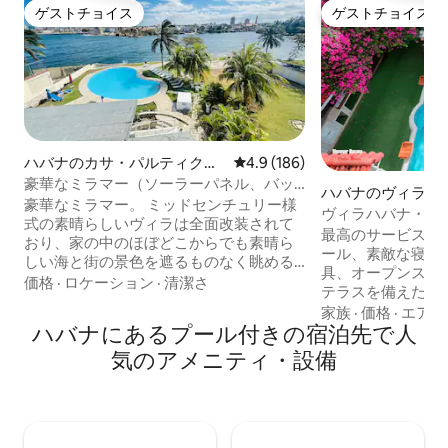
ゲストチョイス
ゲストチョイス
ゲストチョイス
ゲストチョイス
ハバナのカサ・パルティクラ
レビュー186件、5つ星中4.9
4.9 (186)
ル
豪華なミラマー（ソーラーパネル、バッ
ハバナのヴィラ
テリー、インバーター）
豪華なミラマー。 ミッドセンチュリー様
ヴィラハバナ・ク
式の素晴らしいヴィラは全面改装されて
ソーラーパネル、Wi
最高のサービスと
おり、家の中のほぼどこからでも素晴ら
ール、素敵な寝室
しい海と街の景色を遮るものなく眺める
具、オープンスペ
ことができます。10名様分の朝食付き。
価格
·
ロケーション
·
清潔さ
テラスを備えたク
クラシックなラグジュアリーとモダンで
Wi-Fiは利用可
家族
·
価格
·
エアコ
シックなインテリアが融合したこの家に
ハバナにあるプール付きの宿泊先で人
まれていません。
は、6室の寝室、11台のベッド、6室のバ
ください。訪問者
気のアメニティ・設備
スルーム、大きなウォーターフロントプ
ん。予約者または
ール、緑豊かな屋外スペースがありま
す。 複数のサービスをお楽しみくださ
す。バーとビリヤード台を備えたエンタ
い。電気の問題が
ーテイメントエリア。メイドサービス、
て、ソーラーパネ
セキュリティ、日中のシェフサービスを
旅行カテゴリとし