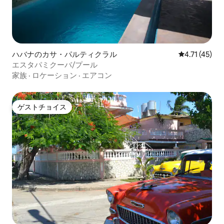
ハバナのカサ・パルティクラル
レビュー45件
4.71 (45)
エスタパミクーバ/プール
家族
·
ロケーション
·
エアコン
ゲストチョイス
ゲストチョイス