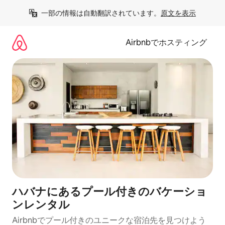
コ
一部の情報は自動翻訳されています。
原文を表示
ン
テ
ン
Airbnbでホスティング
ツ
に
ス
キ
ッ
プ
ハバナにあるプール付きのバケーショ
ンレンタル
Airbnbでプール付きのユニークな宿泊先を見つけよう