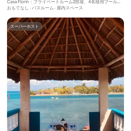
Casa Florín：プライベートルーム2部屋、4名様用プールと
サウナ
おもてなし
·
バスルーム
·
屋内スペース
スーパーホスト
スーパーホスト