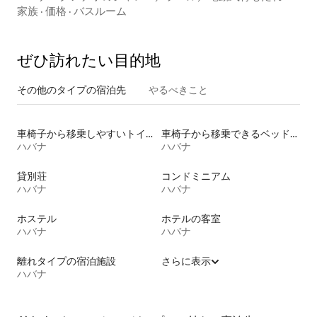
家族
·
価格
·
バスルーム
ぜひ訪⁠れ⁠た⁠い目⁠的⁠地
その他のタ⁠イ⁠プ⁠の宿⁠泊⁠先
やるべきこと
車椅子から移乗しやすいトイレ付きの宿泊施設
車椅子から移乗できるベッドがある宿泊施設
ハバナ
ハバナ
貸別荘
コンドミニアム
ハバナ
ハバナ
ホステル
ホテルの客室
ハバナ
ハバナ
離れタイプの宿泊施設
さらに表示
ハバナ