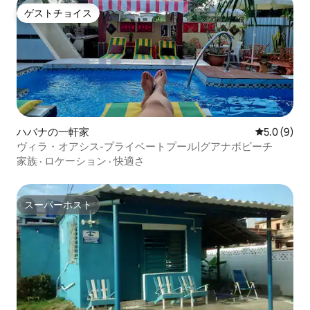
ゲストチョイス
ゲストチョイス
ハバナの一軒家
レビュー9
5.0 (9)
ヴィラ・オアシス-プライベートプール|グアナボビーチ
家族
·
ロケーション
·
快適さ
スーパーホスト
スーパーホスト