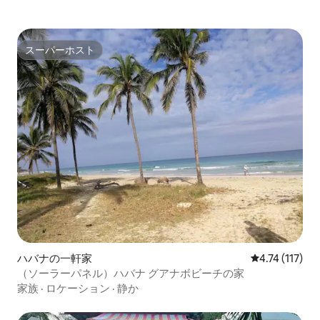
スーパーホスト
スーパーホスト
ハバナの一軒家
レビュー117
4.74 (117)
（ソーラーパネル）ハバナ グアナボビーチの家
家族
·
ロケーション
·
静か