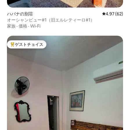
ハバナの別荘
レビュー62件
4.97 (62)
オーシャンビュー#1（旧エルレティーロ#1）
家族
·
価格
·
Wi-Fi
ゲストチョイス
大好評のゲストチョイスです。