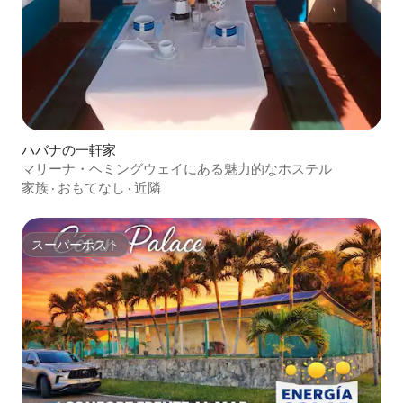
ハバナの一軒家
マリーナ・ヘミングウェイにある魅力的なホステル
家族
·
おもてなし
·
近隣
スーパーホスト
スーパーホスト