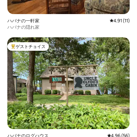
ハバナの一軒家
レビュー11件
4.91 (11)
ハバナの隠れ家
ゲストチョイス
大好評のゲストチョイスです。
ハバナのログハウス
レビュー56件
4.96 (56)