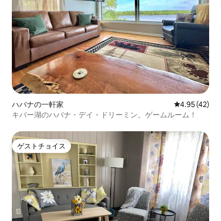
ハバナの一軒家
レビュー42件
4.95 (42)
キバー湖のハバナ・デイ・ドリーミン。ゲームルーム！
ゲストチョイス
ゲストチョイス