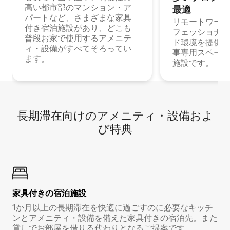
高い都市部のマンション・ア
最⁠適
パートなど、さまざまな家具
リモートワーク
付き宿泊施設があり、どこも
フェッショナル
普段お家で使用するアメニテ
ド環境を提供する
ィ・設備がすべてそろってい
事専用スペース
ます。
施設です。
長期滞在向け⁠のア⁠メ⁠ニ⁠テ⁠ィ⁠・設⁠備⁠およ
び特⁠典
家具付き⁠の宿⁠泊⁠施⁠設
1か月以上の長期滞在を快適に過ごすのに必要なキッチ
ンとアメニティ・設備を備えた家具付きの宿泊先。また
貸しでお部屋を借りる代わりとなるご提案です。