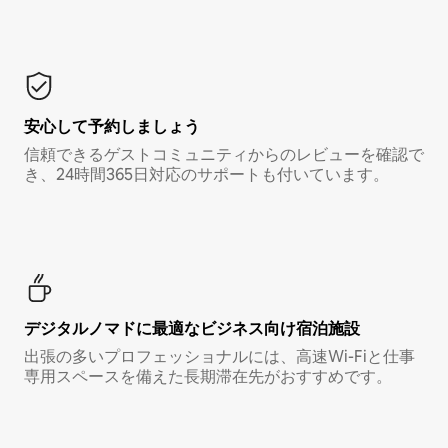
安心して予約しましょう
信頼できるゲストコミュニティからのレビューを確認で
き、24時間365日対応のサポートも付いています。
デジタルノマド⁠に最⁠適⁠なビ⁠ジ⁠ネ⁠ス⁠向⁠け宿⁠泊⁠施⁠設
出張の多いプロフェッショナルには、高速Wi-Fiと仕事
専用スペースを備えた長期滞在先がおすすめです。