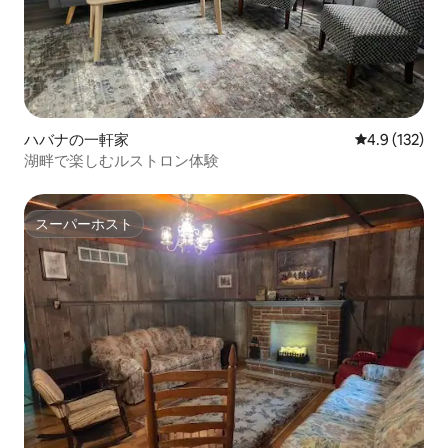
ハバナの一軒家
レビュー132
4.9 (132)
湖畔で楽しむルストロン体験
スーパーホスト
スーパーホスト