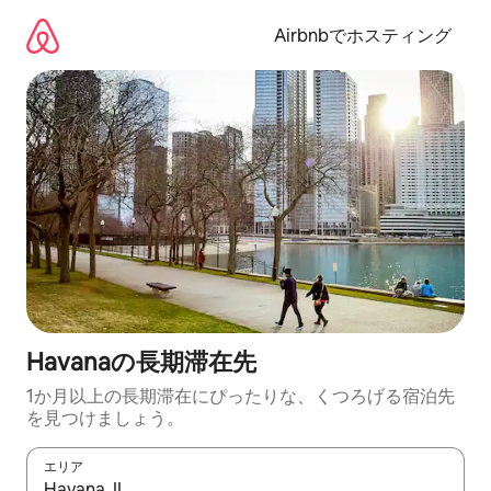
コ
ン
Airbnbでホスティング
テ
ン
ツ
に
ス
キ
ッ
プ
Havanaの長期滞在先
1か月以上の長期滞在にぴったりな、くつろげる宿泊先
を見つけましょう。
エリア
検索結果が表示されたら、上下の矢印キーを使って移動するか、