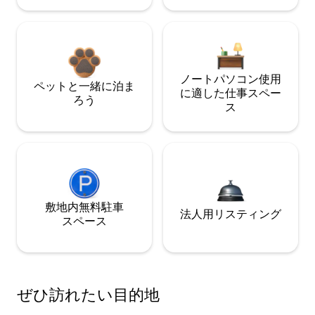
ノートパソコン使用
ペットと一緒に泊ま
に適した仕事スペー
ろう
ス
敷地内無料駐⁠車
法人用リスティング
ス⁠ペ⁠ー⁠ス
ぜひ訪⁠れ⁠た⁠い目⁠的⁠地