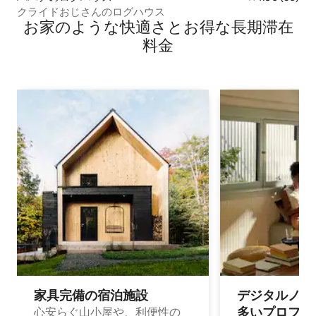
クライドおじさんのログハウス
お家のような快⁠適⁠さ⁠とお⁠得⁠な長⁠期⁠滞⁠在
料⁠金
家具完備の宿⁠泊⁠施⁠設
デジタルノマド
多⁠いプ⁠ロ⁠フ⁠ェ⁠
心安らぐ山小屋や、利便性の