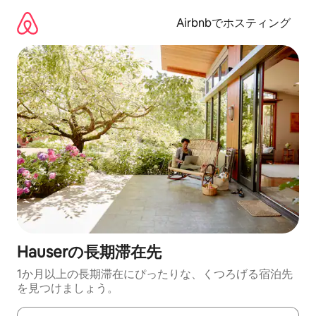
コ
ン
Airbnbでホスティング
テ
ン
ツ
に
ス
キ
ッ
プ
Hauserの長期滞在先
1か月以上の長期滞在にぴったりな、くつろげる宿泊先
を見つけましょう。