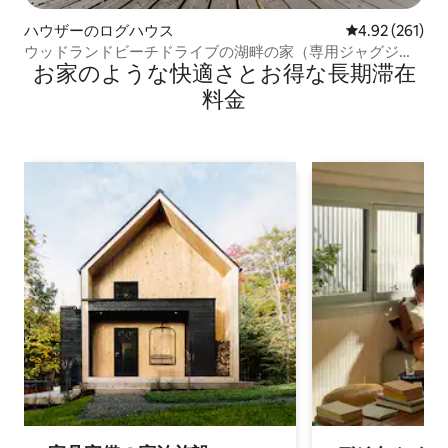
ハウザーのログハウス
レビュー261件
4.92 (261)
ウッドランドビーチドライブの湖畔の家（専用ジャグジー
お家のような快⁠適⁠さ⁠とお⁠得⁠な長⁠期⁠滞⁠在
付き）
料⁠金