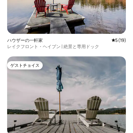
ハウザーの一軒家
レビュー1
5 (19)
レイクフロント・ヘイブン | 絶景と専用ドック
ゲストチョイス
ゲストチョイス