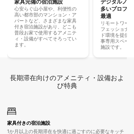
家具完備の宿⁠泊⁠施⁠設
デジタルノマド
多⁠いプ⁠ロ⁠フ⁠ェ⁠
心安らぐ山小屋や、利便性の
高い都市部のマンション・ア
最⁠適
パートなど、さまざまな家具
リモートワーク
付き宿泊施設があり、どこも
フェッショナル
普段お家で使用するアメニテ
ド環境を提供する
ィ・設備がすべてそろってい
事専用スペース
ます。
施設です。
長期滞在向け⁠のア⁠メ⁠ニ⁠テ⁠ィ⁠・設⁠備⁠およ
び特⁠典
家具付き⁠の宿⁠泊⁠施⁠設
1か月以上の長期滞在を快適に過ごすのに必要なキッチ