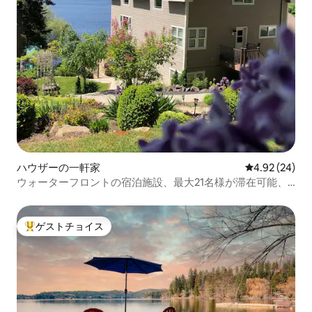
ハウザーの一軒家
レビュー24件
4.92 (24)
ウォーターフロントの宿泊施設、最大21名様が滞在可能、
ドックとゲームルーム付き
ゲストチョイス
大好評のゲストチョイスです。