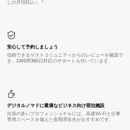
しの月1回払い。*
安心して予約しましょう
信頼できるゲストコミュニティからのレビューを確認で
き、24時間365日対応のサポートも付いています。
デジタルノマド⁠に最⁠適⁠なビ⁠ジ⁠ネ⁠ス⁠向⁠け宿⁠泊⁠施⁠設
出張の多いプロフェッショナルには、高速Wi-Fiと仕事
専用スペースを備えた長期滞在先がおすすめです。