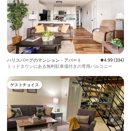
ハリスバーグのマンション・アパート
レビュー334件
4.99 (334)
ミッドタウンにある無料駐車場付きの専用バルコニー
ゲストチョイス
ゲストチョイス