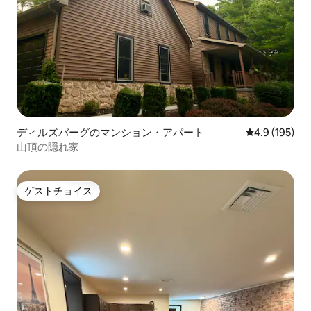
ディルズバーグのマンション・アパート
レビュー195
4.9 (195)
山頂の隠れ家
ゲストチョイス
ゲストチョイス