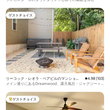
ゲストチョイス
ゲストチョイス
リーコック・レオラ・ベアビルのマンショ
レビュー103件
4.98 (103)
ン・アパート
メイン通りにあるDreamwood、露天風呂・ジャグジー＋
子ども用おもちゃの部屋付き
ゲストチョイス
大好評のゲストチョイスです。