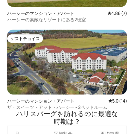
ハーシーのマンション・アパート
レビュー7件
4.86 (7)
ハーシーの素敵なリゾートにある2寝室
ゲストチョイス
ゲストチョイス
ハーシーのマンション・アパート
レビュー14
5.0 (14)
ザ・スイーツ・アット・ハーシー - 2ベッドルーム
ハリスバーグを訪⁠れ⁠るの⁠に最⁠適⁠な
時⁠期⁠は⁠？
月
平均料金
平均気温