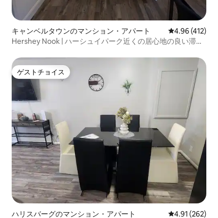
キャンベルタウンのマンション・アパート
レビュー412件
4.96 (412)
Hershey Nook | ハーシュイパーク近くの居心地の良い滞在
先
ゲストチョイス
ゲストチョイス
ハリスバーグのマンション・アパート
レビュー262件
4.91 (262)