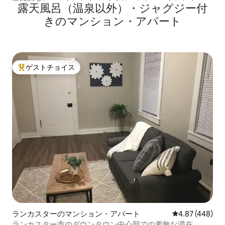
露天風呂（温泉以外）・ジャグジー付
きのマンション・アパート
ゲストチョイス
大好評のゲストチョイスです。
ランカスターのマンション・アパート
レビュー448件
4.87 (448)
ランカスター市のダウンタウン中心部での素敵な滞在