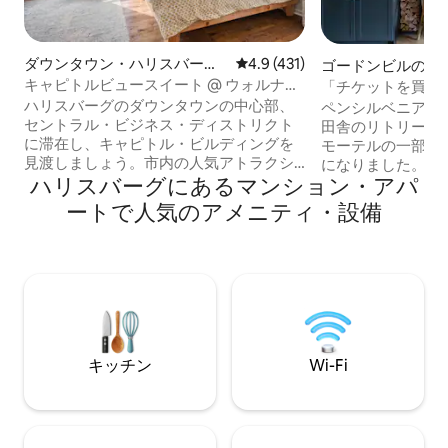
ダウンタウン・ハリスバーグ
レビュー431件、5つ星中4.9
4.9 (431)
ゴードンビルのマ
のマンション・アパート
ン・アパート
キャピトルビュースイート @ ウォルナッ
「チケットを買って
トプレイス
なリトリート
ハリスバーグのダウンタウンの中心部、
ペンシルベニア州
セントラル・ビジネス・ディストリクト
田舎のリトリート
に滞在し、キャピトル・ビルディングを
モーテルの一部が
見渡しましょう。市内の人気アトラクシ
になりました。 この考え抜かれた改装さ
ハリスバーグにあるマンション・アパ
ョン、レストラン、ビジネススポットか
れたお部屋は、居
らわずか数歩の、安全で徒歩圏内のロケ
ンな贅沢さを融合
ートで人気のアメニティ・設備
ーションをお楽しみください。 • キャピ
スターのダウンタ
トルパークの景色 • キングサイズベッド •
ーケット、風光明
共用のプライベートの中庭 • レストラン
か数分のところに
やバーまで徒歩圏内 • 州議会議事堂、ス
ベッド、清潔な仕
トロベリー・スクエア、ヒルトン、ハリ
ム、静かな雰囲気
スバーグ大学から数歩 • 出張の方や週末
ペンシルベニア州
の旅行に最適 • 駐車場の情報は写真に記
で静かでスタイリ
載 • 喫煙厳禁（500ドルの罰金）
場所を探している
キッチン
Wi-Fi
適です。