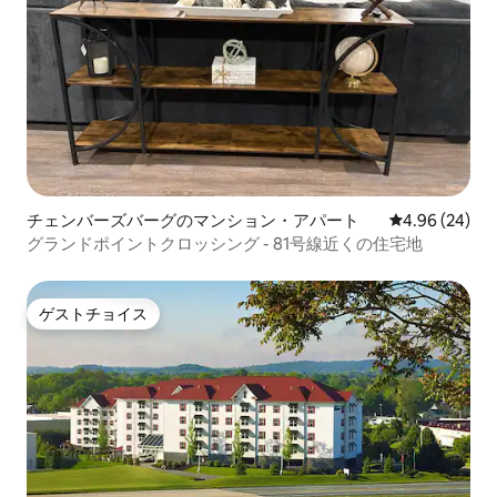
チェンバーズバーグのマンション・アパート
レビュー24件
4.96 (24)
グランドポイントクロッシング - 81号線近くの住宅地
ゲストチョイス
ゲストチョイス