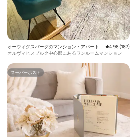
オーウィグスバーグのマンション・アパート
レビュー187件
4.98 (187)
オルヴィヒスブルク中心部にあるワンルームマンション
スーパーホスト
スーパーホスト