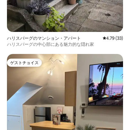
ハリスバーグのマンション・アパート
レビュー33件
4.79 (33)
ハリスバーグの中心部にある魅力的な隠れ家
ゲストチョイス
ゲストチョイス