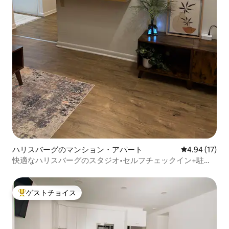
ハリスバーグのマンション・アパート
レビュー17件
4.94 (17)
快適なハリスバーグのスタジオ•セルフチェックイン+駐車
場
ゲストチョイス
大好評のゲストチョイスです。