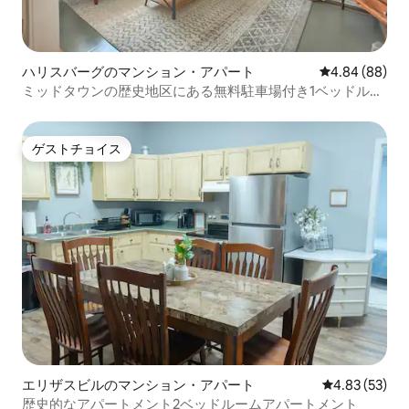
ハリスバーグのマンション・アパート
レビュー88件
4.84 (88)
ミッドタウンの歴史地区にある無料駐車場付き1ベッドルー
ムアパート
ゲストチョイス
ゲストチョイス
エリザスビルのマンション・アパート
レビュー53件
4.83 (53)
歴史的なアパートメント2ベッドルームアパートメント