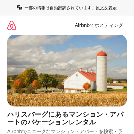
コ
一部の情報は自動翻訳されています。
原文を表示
ン
テ
ン
Airbnbでホスティング
ツ
に
ス
キ
ッ
プ
ハリスバーグにあるマンション・アパ
ートのバケーションレンタル
Airbnbでユニークなマンション・アパートを検索・予