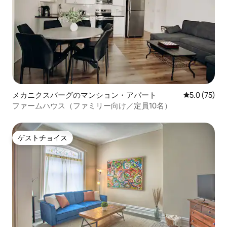
メカニクスバーグのマンション・アパート
レビュー75
5.0 (75)
ファームハウス（ファミリー向け／定員10名）
ゲストチョイス
ゲストチョイス