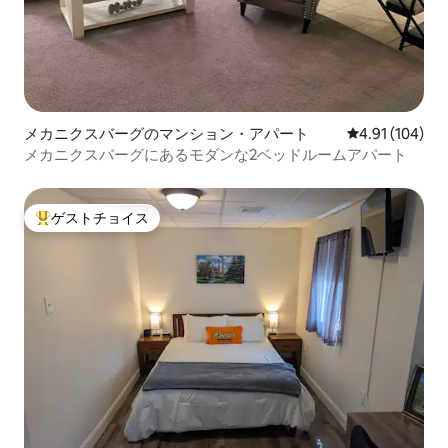
メカニクスバーグのマンション・アパート
レビュー104件
4.91 (104)
メカニクスバーグにあるモダンな2ベッドルームアパート
ゲストチョイス
大好評のゲストチョイスです。