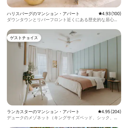
ハリスバーグのマンション・アパート
レビュー100件
4.93 (100)
ダウンタウンとリバーフロント近くにある歴史的な居心地
のよい隠れ家
ゲストチョイス
ゲストチョイス
ランカスターのマンション・アパート
レビュー204件
4.95 (204)
デュークのメゾネット（キングサイズベッド、シック、ダ
ウンタウン）