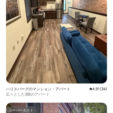
ハリスバーグのマンション・アパート
レビュー34件
4.91 (34)
広々とした3階のアパート
スーパーホスト
スーパーホスト