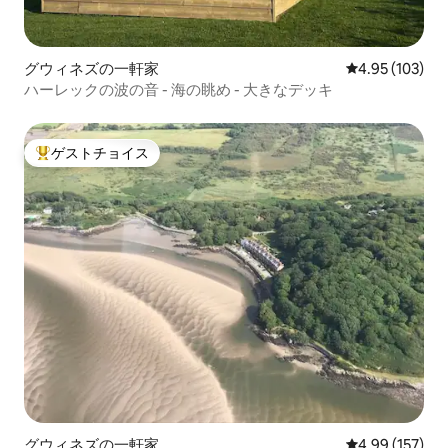
グウィネズの一軒家
レビュー103件
4.95 (103)
ハーレックの波の音 - 海の眺め - 大きなデッキ
ゲストチョイス
大好評のゲストチョイスです。
グウィネズの一軒家
レビュー157件
4.99 (157)