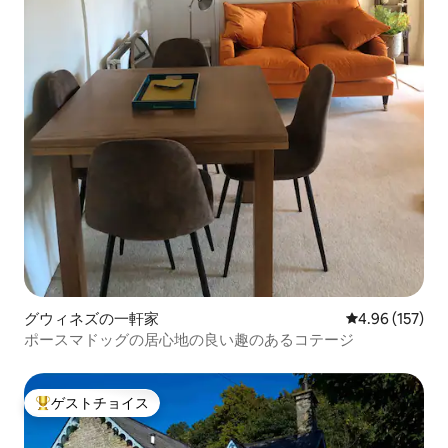
グウィネズの一軒家
レビュー157件
4.96 (157)
ポースマドッグの居心地の良い趣のあるコテージ
ゲストチョイス
大好評のゲストチョイスです。