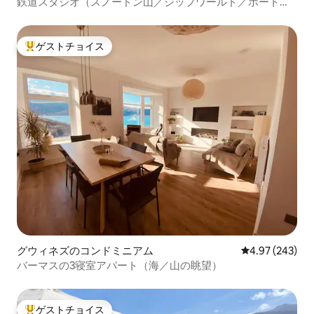
鉄道スタジオ（スノードン山／ジップワールド／ポートメ
イリオン）犬OK
ゲストチョイス
大好評のゲストチョイスです。
グウィネズのコンドミニアム
レビュー243件
4.97 (243)
バーマスの3寝室アパート（海／山の眺望）
ゲストチョイス