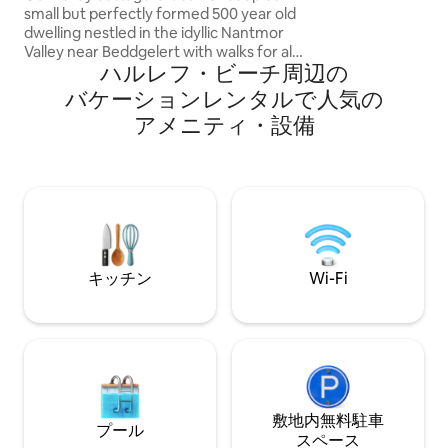
ど、見どころがた
small but perfectly formed 500 year old
は、バーベキュー
dwelling nestled in the idyllic Nantmor
えたNookの庭園
Valley near Beddgelert with walks for all
タンクピッチやレ
ハルレフ・ビーチ⁠周⁠辺⁠の
abilities directly from the front door We
ムを楽しむことも
have gorgeous views to sit & gaze out
バ⁠ケ⁠ー⁠シ⁠ョ⁠ン⁠レ⁠ン⁠タ⁠ル⁠で人⁠気⁠の
onto through the wall of glass from
ア⁠メ⁠ニ⁠テ⁠ィ⁠・⁠設⁠備
inside this pretty home The woodburner
is perfect for those evenings of simply
relaxing and enjoying the peace and
tranquility together
キッチン
Wi-Fi
敷地内無料駐⁠車
プール
ス⁠ペ⁠ー⁠ス