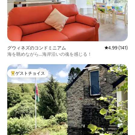
グウィネズのコンドミニアム
レビュー141件
4.99 (141)
海を眺めながら…海岸沿いの魂を感じる！
ゲストチョイス
大好評のゲストチョイスです。