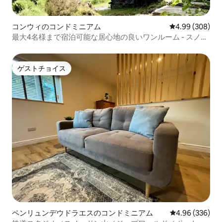
コンウィのコンドミニアム
レビュー308件
4.99 (308)
最大4名様まで宿泊可能な居心地の良いワンルーム - スノー
ドニア中心部
ゲストチョイス
ゲストチョイス
ペンリュンデウドラエスのコンドミニアム
レビュー336件
4.96 (336)