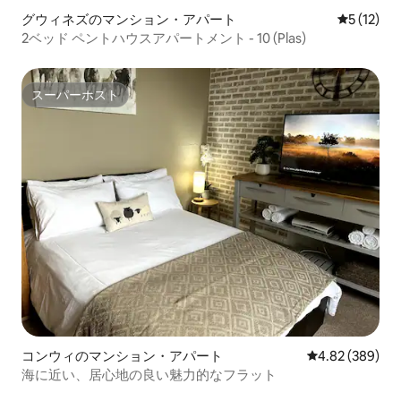
グウィネズのマンション・アパート
レビュー1
5 (12)
2ベッド ペントハウスアパートメント - 10 (Plas)
スーパーホスト
スーパーホスト
コンウィのマンション・アパート
レビュー389件
4.82 (389)
海に近い、居心地の良い魅力的なフラット