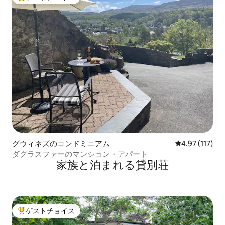
大好評のゲストチョイスです。
グウィネズのコンドミニアム
レビュー117
4.97 (117)
ダグラスファーのマンション・アパート
家族と泊まれる貸別荘
ゲストチョイス
大好評のゲストチョイスです。