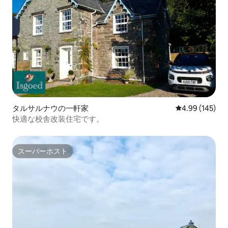
タルサルナウの一軒家
レビュー145件
4.99 (145)
快適な校舎改装住宅です。
スーパーホスト
スーパーホスト