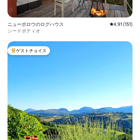
ニューボロウのログハウス
レビュー151
4.91 (151)
シードポティオ
ゲストチョイス
大好評のゲストチョイスです。