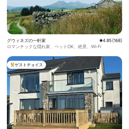
グウィネズの一軒家
レビュー168件
4.85 (168)
ロマンチックな隠れ家、ペットOK、絶景、Wi-Fi
ゲストチョイス
大好評のゲストチョイスです。