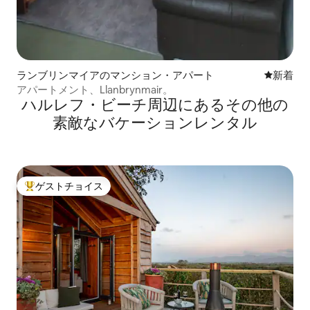
ランブリンマイアのマンション・アパート
新しい宿
新着
アパートメント、Llanbrynmair。
ハルレフ・ビーチ⁠周⁠辺⁠に⁠あ⁠るそ⁠の⁠他⁠の
素⁠敵⁠なバ⁠ケ⁠ー⁠シ⁠ョ⁠ン⁠レ⁠ン⁠タ⁠ル
ゲストチョイス
大好評のゲストチョイスです。