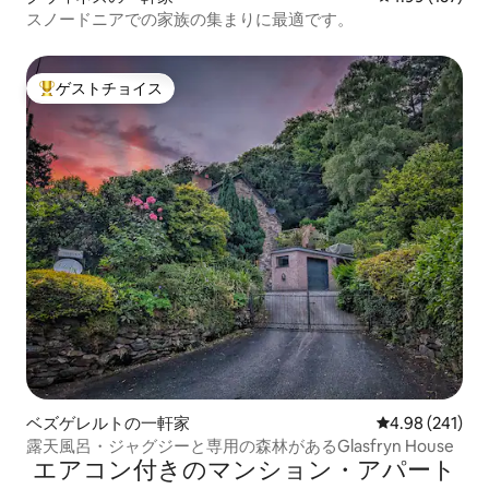
スノードニアでの家族の集まりに最適です。
ゲストチョイス
大好評のゲストチョイスです。
ベズゲレルトの一軒家
レビュー241件
4.98 (241)
露天風呂・ジャグジーと専用の森林があるGlasfryn House
エアコン付きのマンション・アパート