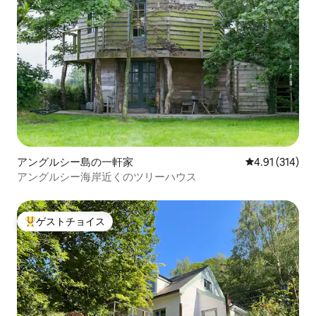
アングルシー島の一軒家
レビュー314件
4.91 (314)
アングルシー海岸近くのツリーハウス
ゲストチョイス
大好評のゲストチョイスです。