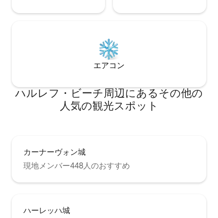
エアコン
ハルレフ・ビーチ⁠周⁠辺⁠に⁠あ⁠るそ⁠の⁠他⁠の
人⁠気⁠の観⁠光⁠ス⁠ポ⁠ッ⁠ト
カーナーヴォン城
現地メンバー448人のおすすめ
ハーレッハ城