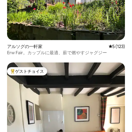
アルソグの一軒家
レビュー1
5 (123)
Erw Fair。カップルに最適、薪で燃やすジャグジー
ゲストチョイス
大好評のゲストチョイスです。