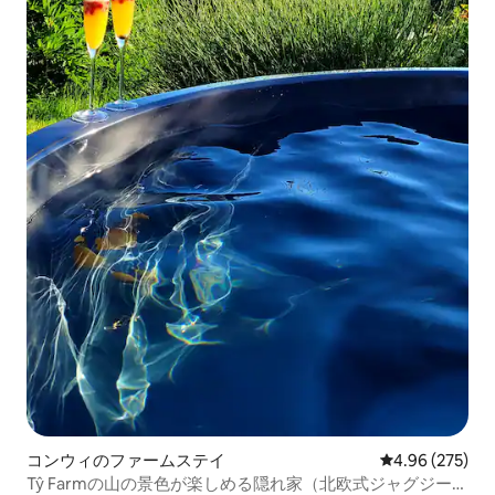
コンウィのファームステイ
レビュー275件
4.96 (275)
Tŷ Farmの山の景色が楽しめる隠れ家（北欧式ジャグジー付