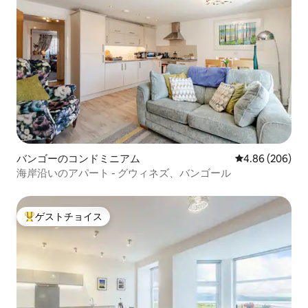
バンゴーのコンドミニアム
レビュー206件
4.86 (206)
海岸沿いのアパート - グウィネズ、バンゴール
ゲストチョイス
大好評のゲストチョイスです。