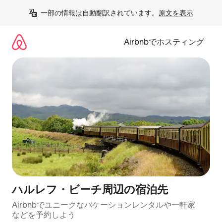
コ
一部の情報は自動翻訳されています。
原文を表示
ン
テ
ン
Airbnbでホスティング
ツ
に
ス
キ
ッ
プ
ハルレフ・ビーチ⁠周⁠辺⁠の宿⁠泊⁠先
Airbnbでユニークなバ⁠ケ⁠ー⁠シ⁠ョ⁠ンレ⁠ン⁠タ⁠ルや一⁠軒⁠家
な⁠ど⁠を予⁠約⁠し⁠よ⁠う