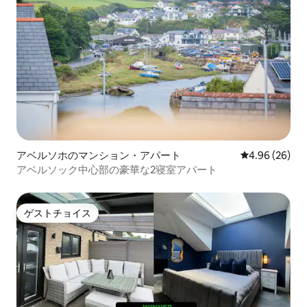
アベルソホのマンション・アパート
レビュー26件
4.96 (26)
アベルソック中心部の豪華な2寝室アパート
ゲストチョイス
ゲストチョイス