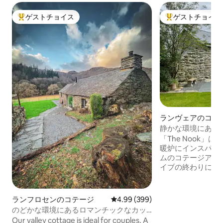
ゲストチョイス
ゲストチョイス
大好評のゲストチョイスです。
大好評のゲストチ
ランヴェアのコテ
静かな環境にある「T
コテージ
「The Nook」
暖炉にインスパイ
ムのコテージアネックス
イブの終わりにあ
ションにあります
町、城まで徒歩で
スがたくさんあり
ランフロセンのコテージ
レビュー399件、5つ星中4.99
4.99 (399)
は、蒸気鉄道、ポ
のどかな環境にあるロマンチックなカッ
浜、ジップワール
プル向けコテージ
Our valley cottage is ideal for couples. A