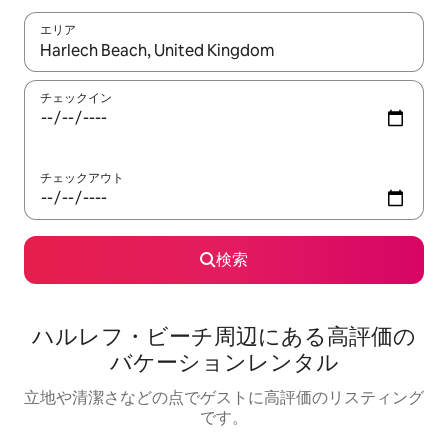
エリア
検索結果が表示されたら、上下の矢印キーを使って移動するか、
チェックイン
チェックアウト
検索
ハルレフ・ビーチ⁠周⁠辺⁠に⁠あ⁠る高⁠評⁠価⁠の
バ⁠ケ⁠ー⁠シ⁠ョ⁠ン⁠レ⁠ン⁠タ⁠ル
立地や清潔さなどの点でゲストに高評価のリスティング
です。