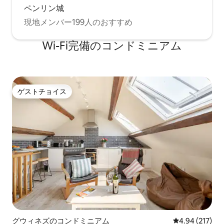
ペンリン城
現地メンバー199人のおすすめ
Wi-Fi完備のコンドミニアム
ゲストチョイス
ゲストチョイス
グウィネズのコンドミニアム
レビュー217件
4.94 (217)