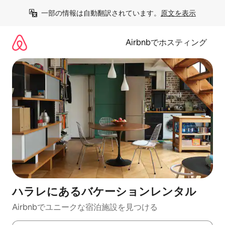
コ
一部の情報は自動翻訳されています。
原文を表示
ン
テ
ン
Airbnbでホスティング
ツ
に
ス
キ
ッ
プ
ハラレにあるバケーションレンタル
Airbnbでユニークな宿泊施設を見つける