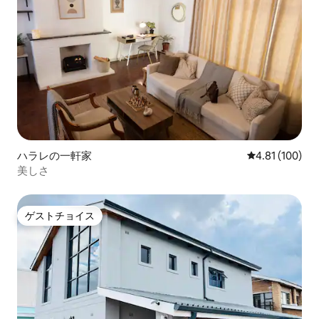
ハラレの一軒家
レビュー100件
4.81 (100)
美しさ
ゲストチョイス
ゲストチョイス