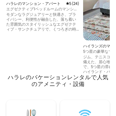
ハラレのマンション・アパート
レビュー24件、5つ星中5つ
5 (24)
エグゼクティブ1ベッドルームのマンショ
ン・アパート | デザイナーズリビング | ボ
モダンなラグジュアリーと快適さ、プラ
ローデール
イバシー、利便性が融合した、落ち着い
た雰囲気のスタイリッシュなエグゼクテ
ィブ・サンクチュアリで、くつろぎの時
間をお過ごしください。洗練された内
装、心地よい照明、スパスタイルのバス
ルームを備えた、プライベートな隠れ家
ハイランズのマン
のような空間を心を込めてデザインして
ト
5つ星の豪華なマ
います。 スタイリッシュにくつろぎ、快
べてに近い。
ジム、テニスコー
適さを満喫しましょう。ハラレを一味違
備えた、居心地の
う形で体験しましょう。 📍 最高の立地｜
で、5つ星の滞在を
Millenium Heights Complex、
ハイランド・パー
Borrowdale West｜Sam Levy Shopping
ハラレのバケーションレンタルで人気
ョッピングモールから
Centreまで5分｜CBDまで10分。 ビジネ
やスーパーまで徒歩
のアメニティ・設備
ス滞在にもレジャー滞在にも最適です。
ズ・マーケットまで
から4 km - サ
から5km - 簡単
ダンで清潔 - 高
具 - 毎日のハウス
提供される新鮮な果
エストに応じてベ