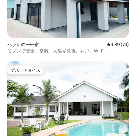
ハラレの一軒家
レビュー74件
4.89 (74)
モダンで安全：空港、太陽光発電、井戸、Wi-Fi
ゲストチョイス
ゲストチョイス