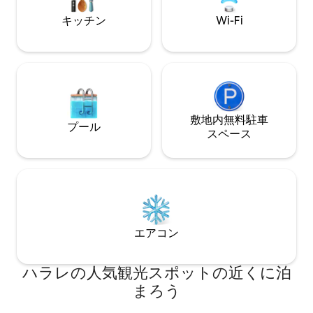
ております - す
キッチン
Wi-Fi
しています
敷地内無料駐⁠車
プール
ス⁠ペ⁠ー⁠ス
エアコン
ハラレの人気観光スポットの近くに泊
まろう