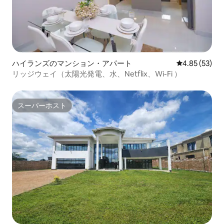
ハイランズのマンション・アパート
レビュー53件
4.85 (53)
リッジウェイ（太陽光発電、水、Netflix、Wi-Fi ）
スーパーホスト
スーパーホスト