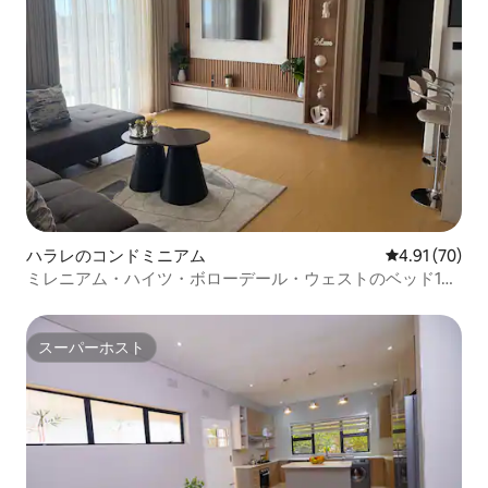
ハラレのコンドミニアム
レビュー70件
4.91 (70)
ミレニアム・ハイツ・ボローデール・ウェストのベッド1台
のアパート
スーパーホスト
スーパーホスト