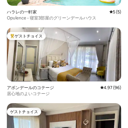
ハラレの一軒家
レビュー
5 (5)
Opulence - 寝室3部屋のグリーンデールハウス
ゲストチョイス
大好評のゲストチョイスです。
アボンデールのコテージ
レビュー96件
4.97 (96)
居心地のよいコテージ
ゲストチョイス
ゲストチョイス