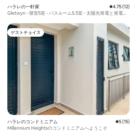
ハラレの一軒家
レビュー12件
4.75 (12)
Gletwyn - 寝室5室 - バスルーム5.5室 - 太陽光発電と発電機
による電力供給 - エアコン
ゲストチョイス
ゲストチョイス
ハラレのコンドミニアム
レビュー1
5 (15)
Millennium Heightsのコンドミニアムへようこそ