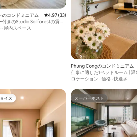
中4.95つ星の平均評価
ンのコンドミニアム
レビュー33件、5つ星中4.97つ星の平均評価
4.97 (33)
きのStudio Sol forestの貸切
ム
族
·
屋内スペース
Phung Congのコンドミニアム
仕事に適した1ベッドルーム | 
ル、ジム
ロケーション
·
価格
·
快適さ
ョイス
スーパーホスト
ョイス
スーパーホスト