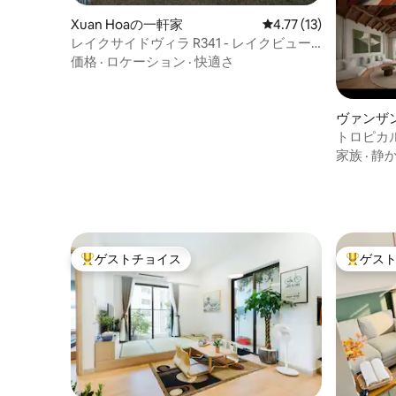
Xuan Hoaの一軒家
レビュー13件、5つ星
4.77 (13)
レイクサイドヴィラ R341 - レイクビュー
フラミンゴダイライ
価格
·
ロケーション
·
快適さ
ヴァンザ
トロピカル
ム• 広大
家族
·
静
ゲストチョイス
ゲス
大好評のゲストチョイスです。
大好評の