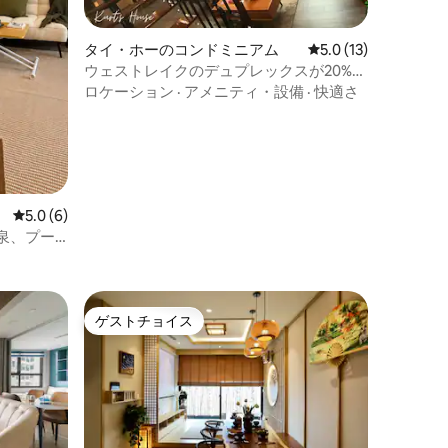
タイ・ホーのコンドミニアム
レビュー13件、5つ
5.0 (13)
ウェストレイクのデュプレックスが20%オ
フ|キッチン|洗濯機と乾燥機
ロケーション
·
アメニティ・設備
·
快適さ
レビュー6件、5つ星中5.0つ星の平均評価
5.0 (6)
温泉、プー
ゲストチョイス
ゲストチョイス