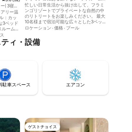
プールヴィラ、庭、バスタブ
忙しい日常生活から抜け出して、フラミ
Ha Noi Ci
| 3寝室
ンゴリゾートでプライベートな自然の中
ル
ュアリー温
のリトリートをお楽しみください。 最大
ル：カッ
10名様まで宿泊可能な広々とした3ベッド
な3ベッド
ルームのヴィラは、ご家族やご友人グル
ロケーション
·
価格
·
プール
スルーム2
ープでのご旅行に最適です。プライベー
、乾燥
ス
トプール、カラオケエリア、ビリヤード
ニティ・設備
さ：専用サ
台、屋外BBQスペース、居心地の良いリ
景色が見
ビングエリアをお楽しみください。 各寝
、シネマ
室には専用バスルームがあり、さらなる
。 - 利
快適さとプライバシーを提供します。豊
中無休の
かな緑に囲まれ、静かな山の景色が広が
ション：エ
るこのヴィラは、爽やかな朝を過ごすの
ク、ゴル
に最適な場所です。
ェ、レス
⁠車ス⁠ペ⁠ー⁠ス
エアコン
。ハノイ
す。
ゲストチョイス
ゲストチョイス