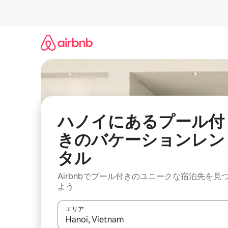
コ
ン
テ
ン
ツ
に
ス
キ
ッ
プ
ハノイにあるプール付
きのバケーションレン
タル
Airbnbでプール付きのユニークな宿泊先を見
よう
エリア
検索結果が表示されたら、上下の矢印キーを使っ