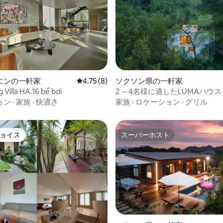
中5.0つ星の平均評価
エンの一軒家
レビュー8件、5つ星中4.75つ星の平均評価
4.75 (8)
ソクソン県の一軒家
 Villa HA.16 bể bơi
2 ～4名様に適したLUMAハウス
ョン
·
家族
·
快適さ
家族
·
ロケーション
·
グリル
ョイス
スーパーホスト
ョイス
スーパーホスト