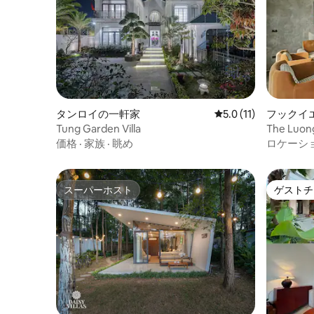
ブ - 寝室4：マットレス4枚（1m x 2m）、
ウォークインシャワー（標準マットレス2
枚） 寝室4を使用しない場合は、マットレ
スを収納室にきちんと保管し、両側がプ
ールと庭に面した共用リビングエリアに
変えることができます。
タンロイの一軒家
レビュー11件、5つ星
5.0 (11)
フックイ
Tung Garden Villa
The Luong
価格
·
家族
·
眺め
ロケーシ
スーパーホスト
ゲストチ
スーパーホスト
ゲストチ