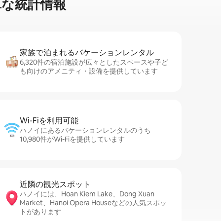
⁠な統⁠計⁠情⁠報
家族で泊まれるバ⁠ケ⁠ー⁠シ⁠ョ⁠ンレ⁠ン⁠タ⁠ル
6,320件の宿泊施設が広々としたスペースや子ど
も向けのアメニティ・設備を提供しています
Wi-Fiを利⁠用⁠可⁠能
ハノイにあるバケーションレンタルのうち
10,980件がWi-Fiを提供しています
近隣の観光ス⁠ポ⁠ッ⁠ト
ハノイには、Hoan Kiem Lake、Dong Xuan
Market、Hanoi Opera Houseなどの人気スポッ
トがあります