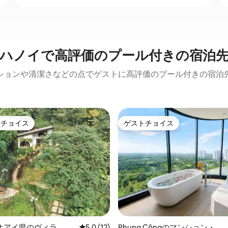
ハノイで高評価のプール付きの宿泊
ションや清潔さなどの点でゲストに高評価のプール付きの宿泊
トチョイス
ゲストチョイス
ゲストチョイスです。
ゲストチョイス
中5.0つ星の平均評価
オアイ県のヴィラ
レビュー12件、5つ星中5.0つ星の平均評価
5.0 (12)
Phụng Côngのマンション・ア