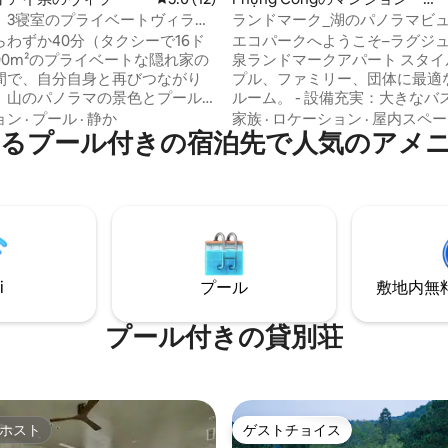
パート
、3寝室のプライベートヴィラ
ランドマーク_湖のパノラマビュー
ンフィニティプール
のアパート|ゴルフ・温泉・プー
らわずか40分（タクシーで16ド
エコパークへようこそ–ラグジ
00m²のプライベートな隠れ家の
泉ランドマークアパート スタイ
間で、自分自身と再びつながり
プル、ファミリー、団体に最適
。山のパノラマの景色とプール
ルーム。 - 設備充実：大きなバ
えた、化学物質を含まない天然
つ、モダンなキッチン、洗濯機
ョン
·
プール
·
静か
家族
·
ロケーション
·
屋内スペー
るプール付きの宿泊先で人気のアメ
ンフィニティプールに身を委ね
機、エアコン、Wi-Fi。 - 快適
。心に響く田園暮らしを満喫し
ウナ、素晴らしいパノラマ湖の
。ささやく竹、鳥のさえずり、
えるバスタブ、スマートテレビ
。 ​高級3寝室の隠れ家には以下
プロジェクター、ワーキングデスク
ります： ​屋外の自然バスタブ ​
便性：エレベーター、24時間年
付きシェフのキッチン ​洗濯
セキュリティ - プライムロケー
、高速Wi-Fi ​回復力のある睡眠
コパークの中心部、スワンレイ
キング／クイーンサイズベッド ​
フ＆日本公園にあります。カフ
i
プール
敷地内無料駐
を癒やすための穏やかな聖域。
トラン、お店に囲まれています
休暇はここから始まります。
市内中心部までわずか約30分で
プール付きの貸別荘
ホスト
ゲストチョイス
ホスト
ゲストチョイス