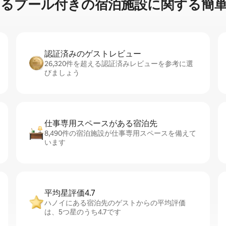
プ⁠ー⁠ル⁠付⁠き⁠の宿⁠泊⁠施⁠設⁠に関⁠す⁠る簡⁠単
認証済みのゲ⁠ス⁠ト⁠レ⁠ビ⁠ュ⁠ー
26,320件を超える認証済みレビューを参考に選
びましょう
仕事専用ス⁠ペ⁠ー⁠スがあ⁠る宿⁠泊⁠先
8,490件の宿泊施設が仕事専用スペースを備えて
います
平均星評価4.7
ハノイにある宿泊先のゲストからの平均評価
は、5つ星のうち4.7です