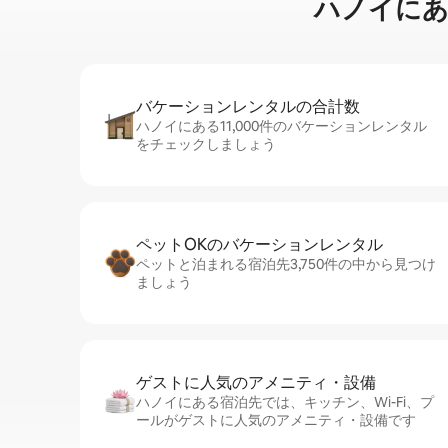
ハノイに⁠あ⁠る
バケーションレ⁠ン⁠タ⁠ル⁠の合⁠計⁠数
ハノイにある11,000件のバケーションレンタル
をチェックしましょう
ペットOKのバ⁠ケ⁠ー⁠シ⁠ョ⁠ンレ⁠ン⁠タ⁠ル
ペットと泊まれる宿泊先3,750件の中から見つけ
ましょう
ゲストに人⁠気⁠のア⁠メ⁠ニ⁠テ⁠ィ・設⁠備
ハノイにある宿泊先では、キッチン、Wi-Fi、プ
ールがゲストに人気のアメニティ・設備です