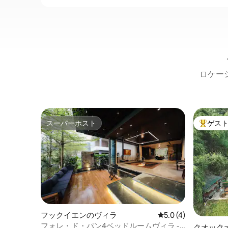
ロケー
スーパーホスト
ゲス
スーパーホスト
大好評の
フックイエンのヴィラ
レビュー4件、5つ星
5.0 (4)
フォレ・ド・パン4ベッドルームヴィラ -
クオック