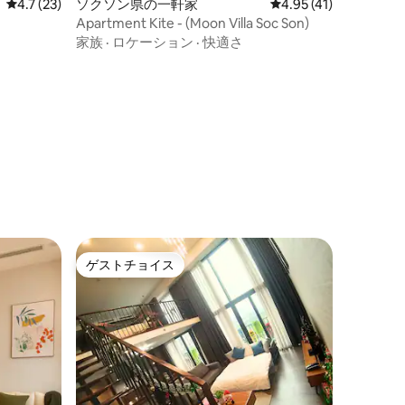
レビュー23件、5つ星中4.7つ星の平均評価
4.7 (23)
ソクソン県の一軒家
レビュー41件、5つ星
4.95 (41)
Apartment Kite - (Moon Villa Soc Son)
家族
·
ロケーション
·
快適さ
ゲストチョイス
ゲストチョイス