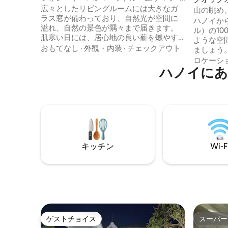
ヴィーナス・フラミンゴ・ダイライ
広々としたリビングルームには大きなガ
山の眺め
ラス窓が備わっており、自然光が空間に
HN、イ
ハノイか
溢れ、自然の景色が隅々まで届きます。
ル）の10
肌寒い日には、居心地の良い薪を燃やす
ような空
暖炉の周りに集まれば、友人や家族との
おもてなし
·
外観・内装
·
チェックアウト
ましょう
思い出に残るひとときを過ごせることで
バーを備
ロケーシ
しょう。プールは夏場は爽やかで、冬場
ハノイにあ
温泉のイ
は給湯システムが設置されます（ご要望
ましょう
に応じて、給湯サービスは有料です）。
ましょう
近くの山と森の景色を望む屋外バーベキ
完全な静寂
ューエリアでは、これまでにない自然と
の設備があ
の親密さを感じることができます。 🌲ヴ
食器洗浄機
ィラには4つの寝室があり、それぞれに雄
機、乾燥機
大な山々と自然の松林のパノラマビュー
のための
を楽しめる広々としたバルコニーがあり
キッチン
Wi-F
心の奥底
ます。 ヴィラには、集まりに適した寝室
あなたの
が用意されています。 - 寝室1：ベッド
2.2m x 2m 1台＋追加マットレス1m x 2m 1
枚、大きなバスタブ（3 ～4人） - 寝室2：
ベッド1台（2.2m x 2m）+ 追加マットレス
1枚（1m x 2m）、松林の景色が見えるバ
スタブ - 寝室3：ベッド1台（2.2m x 2m）
ゲストチョイス
スーパー
+ 追加マットレス1枚（1m x 2m）、バスタ
ゲストチョイス
スーパー