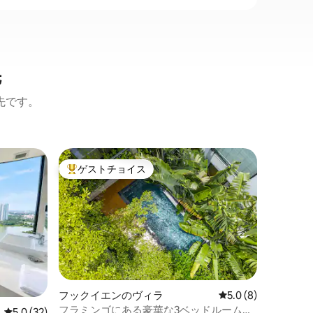
先
先です。
タイ・ホ
ゲストチョイス
ゲスト
大好評のゲストチョイスです。
ゲスト
大プロモ
スタジオ/バ
このユニ
スタイルで
以上の滞
ン：1か
モールま
家族
·
ロ
で車でわ
わずか20
ーパー（
フックイエンのヴィラ
レビュー8件、5つ星
5.0 (8)
わずか5分 住所：PentStudio West La
フラミンゴにある豪華な3ベッドルームの
レビュー32件、5つ星中5.0つ星の平均評価
5.0 (32)
Lane 699 