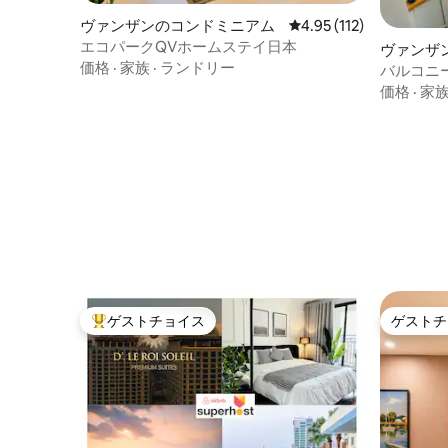
ヴァンザンのコンドミニアム
レビュー112件、5つ星
4.95 (112)
エコパークQVホームステイ日本
ヴァンザ
価格
·
家族
·
ランドリー
バルコニー付
ワンルー
価格
·
家
ゲストチョイス
ゲストチ
大好評のゲストチョイスです。
ゲストチ