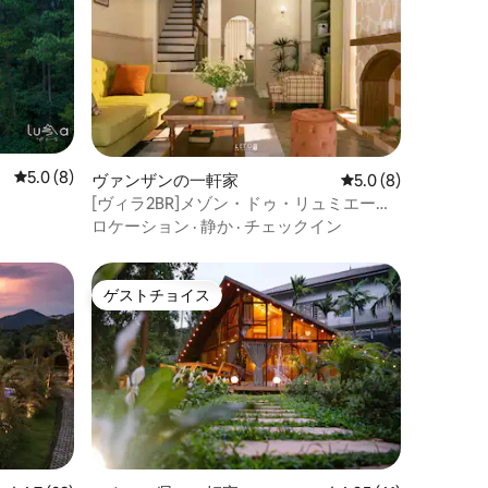
レビュー8件、5つ星中5.0つ星の平均評価
5.0 (8)
ヴァンザンの一軒家
レビュー8件、5つ星
5.0 (8)
[ヴィラ2BR]メゾン・ドゥ・リュミエー
ル・ヴィンホームオーシャンパーク3
ロケーション
·
静か
·
チェックイン
ゲストチョイス
ゲストチョイス