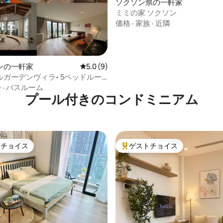
ソクソン県の一軒家
ミミの家 ソクソン
中4.77つ星の平均評価
価格
·
家族
·
近隣
ンの一軒家
レビュー9件、5つ星中5.0つ星の平均評価
5.0 (9)
ガーデンヴィラ• 5ベッドルー
な庭• バーベキュー
か
·
バスルーム
プール付きのコンドミニアム
トチョイス
ゲストチョイス
ゲストチョイスです。
大好評のゲストチョイスです。