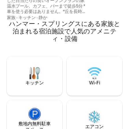
した日当たりの良いオープンプランの家
ブルベッドとシン
温水プール、カフェ、バーまで徒歩5分 *
になっています。
車を使う必要はありません。*丘を長時間
ので、すべてのベッ
歩く必要はありません。 最近改装済み シ
家族
·
キッチン
·
静か
パースケールシー
ーツとタオルはご持参いただくか、レン
ハンマー・スプリングスにある家族と
フェザー、コット
タルが可能です。料金は以下のとおりで
泊まれる宿泊施設で人気のアメニテ
ています。 大き
す。 清掃員95ドル、または時間があれば
アコンがあります
ィ・設備
ご自身で清掃 掃除用具とガイドラインを
は豪華な独立した
ご用意しています。2名様で1.5時間かかり
ます 設備の整った台所 薪ストーブ パティ
オ＆バーベキュー Wi-Fi スマートテレビ
SKY 内部ガレージ リネンのレンタル クイ
ーンサイズ17ドル シングル13ドル タオル1
枚$4 ベッドメイキング 1ベッドにつき8
ドル BBQの清掃$30
キッチン
Wi-Fi
敷地内無料駐⁠車
エアコン