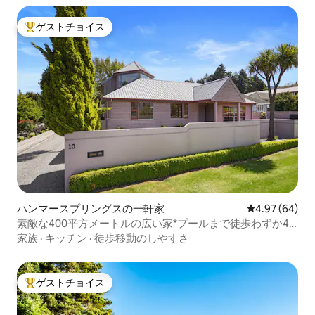
ゲストチョイス
大好評のゲストチョイスです。
ハンマースプリングスの一軒家
レビュー64件
4.97 (64)
素敵な400平方メートルの広い家*プールまで徒歩わずか4
分*
家族
·
キッチン
·
徒歩移動のしやすさ
ゲストチョイス
大好評のゲストチョイスです。