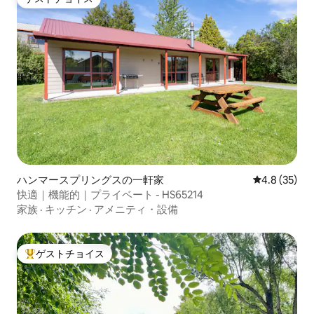
ゲストチョイス
ハンマースプリングスの一軒家
レビュー35
4.8 (35)
快適｜機能的｜プライベート - HS65214
家族
·
キッチン
·
アメニティ・設備
ゲストチョイス
大好評のゲストチョイスです。