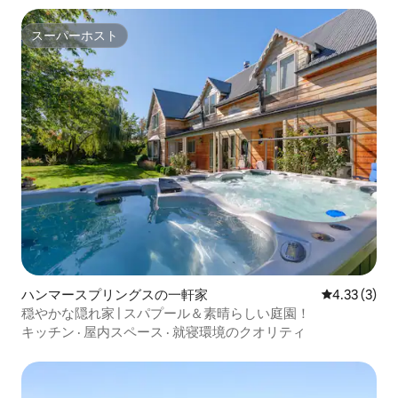
スーパーホスト
スーパーホスト
ハンマースプリングスの一軒家
レビュー3件
4.33 (3)
穏やかな隠れ家 | スパプール＆素晴らしい庭園！
キッチン
·
屋内スペース
·
就寝環境のクオリティ