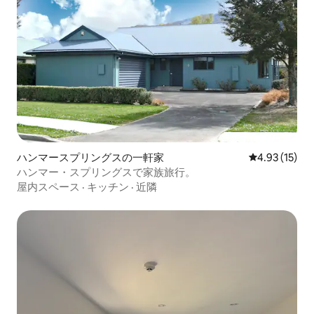
ハンマースプリングスの一軒家
レビュー15件
4.93 (15)
ハンマー・スプリングスで家族旅行。
屋内スペース
·
キッチン
·
近隣