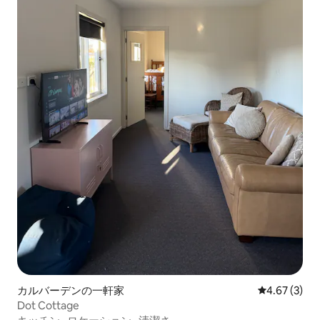
カルバーデンの一軒家
レビュー3件
4.67 (3)
Dot Cottage