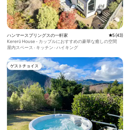
ハンマースプリングスの一軒家
レビュー4
5 (43)
Kererū House - カップルにおすすめの豪華な癒しの空間
屋内スペース
·
キッチン
·
ハイキング
ゲストチョイス
ゲストチョイス