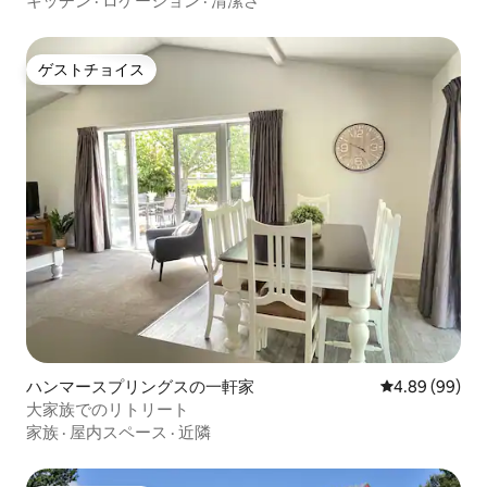
キッチン
·
ロケーション
·
清潔さ
ゲストチョイス
ゲストチョイス
ハンマースプリングスの一軒家
レビュー99件
4.89 (99)
大家族でのリトリート
家族
·
屋内スペース
·
近隣