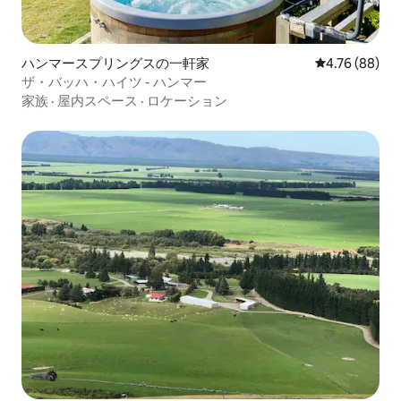
ハンマースプリングスの一軒家
レビュー88件
4.76 (88)
ザ・バッハ・ハイツ - ハンマー
家族
·
屋内スペース
·
ロケーション