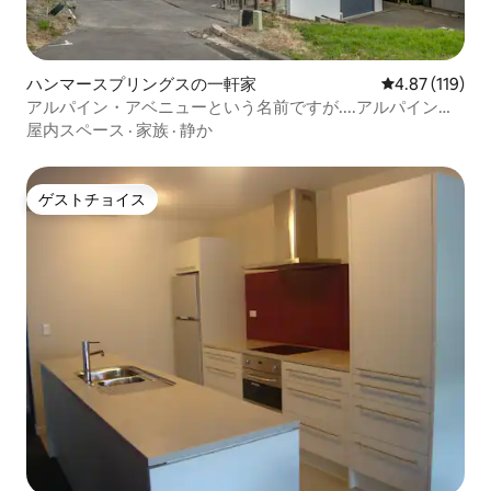
ハンマースプリングスの一軒家
レビュー119件
4.87 (119)
アルパイン・アベニューという名前ですが....アルパインの
雰囲気があります！
屋内スペース
·
家族
·
静か
ゲストチョイス
ゲストチョイス