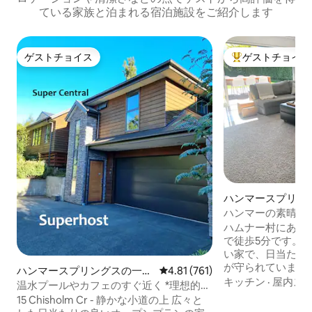
ている家族と泊まれる宿泊施設をご紹介します
ゲストチョイス
ゲストチョイス
ゲストチョイス
大好評のゲストチ
ハンマースプリン
家
ハンマーの素晴ら
ハムナー村にある
で徒歩5分です。 
い家で、日当たり
が守られています。
ハンマースプリングスの一軒
レビュー761件、5つ星中4.81
4.81 (761)
ベッドルームには
キッチン
·
屋内ス
家
温水プールやカフェのすぐ近く *理想的な
たスイートがありま
立地*
15 Chisholm Cr - 静かな小道の上 広々と
クイーンベッド1