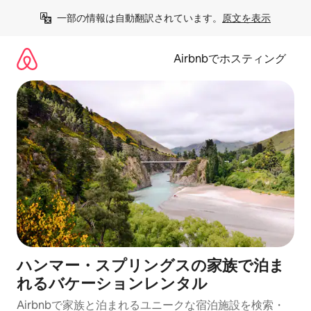
コ
一部の情報は自動翻訳されています。
原文を表示
ン
テ
ン
Airbnbでホスティング
ツ
に
ス
キ
ッ
プ
ハンマー・スプリングスの家族で泊ま
れるバケーションレンタル
Airbnbで家族と泊まれるユニークな宿泊施設を検索・