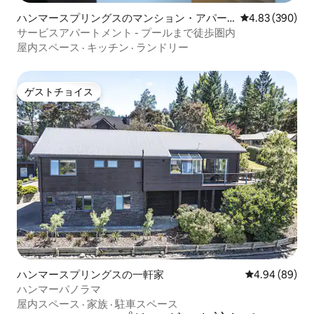
ハンマースプリングスのマンション・アパー
レビュー390件
4.83 (390)
ト
サービスアパートメント - プールまで徒歩圏内
屋内スペース
·
キッチン
·
ランドリー
ゲストチョイス
ゲストチョイス
ハンマースプリングスの一軒家
レビュー89件
4.94 (89)
ハンマーパノラマ
屋内スペース
·
家族
·
駐車スペース