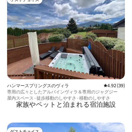
ゲストチョイス
ハンマースプリングスのヴィラ
レビュー39件
4.92 (39)
専用の広々としたアルパインヴィラ＆専用のジャグジー
屋内スペース
·
徒歩移動のしやすさ
·
移動のしやすさ
家族やペットと泊まれる宿泊施設
ゲストチョイス