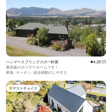
ハンマースプリングスの一軒家
レビュー7件
4.29 (7)
最高級のホリデーホームです！
家族
·
キッチン
·
徒歩移動のしやすさ
ゲストチョイス
大好評のゲストチョイスです。