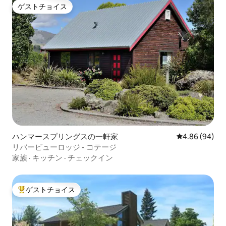
ゲストチョイス
ゲストチョイス
ハンマースプリングスの一軒家
レビュー94件
4.86 (94)
リバービューロッジ - コテージ
家族
·
キッチン
·
チェックイン
ゲストチョイス
大好評のゲストチョイスです。