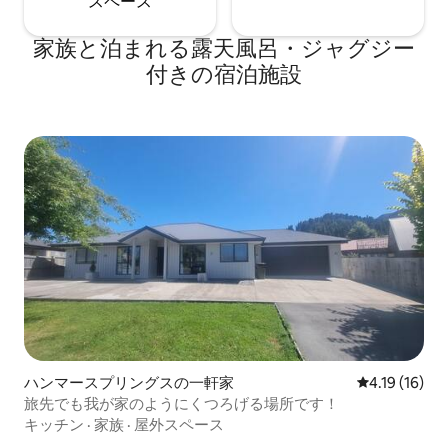
ス⁠ペ⁠ー⁠ス
家族と泊まれる露天風呂・ジャグジー
付きの宿泊施設
ハンマースプリングスの一軒家
レビュー16件
4.19 (16)
旅先でも我が家のようにくつろげる場所です！
キッチン
·
家族
·
屋外スペース