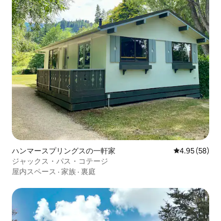
ハンマースプリングスの一軒家
レビュー58件
4.95 (58)
ジャックス・パス・コテージ
屋内スペース
·
家族
·
裏庭