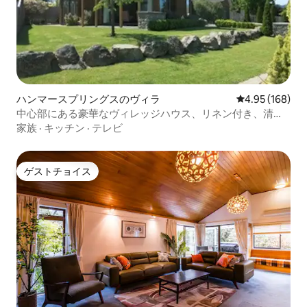
ハンマースプリングスのヴィラ
レビュー168件
4.95 (168)
中心部にある豪華なヴィレッジハウス、リネン付き、清
潔。
家族
·
キッチン
·
テレビ
ゲストチョイス
ゲストチョイス