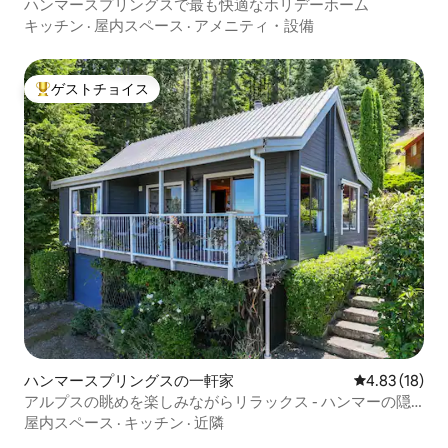
ハンマースプリングスで最も快適なホリデーホーム
キッチン
·
屋内スペース
·
アメニティ・設備
ゲストチョイス
大好評のゲストチョイスです。
ハンマースプリングスの一軒家
レビュー18件
4.83 (18)
アルプスの眺めを楽しみながらリラックス - ハンマーの隠
れ家
屋内スペース
·
キッチン
·
近隣