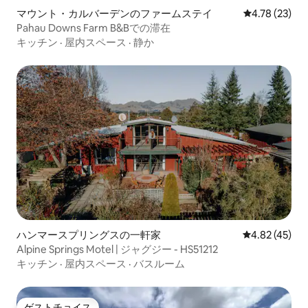
マウント・カルバーデンのファームステイ
レビュー23件
4.78 (23)
Pahau Downs Farm B&Bでの滞在
キッチン
·
屋内スペース
·
静か
ハンマースプリングスの一軒家
レビュー45件
4.82 (45)
Alpine Springs Motel | ジャグジー - HS51212
キッチン
·
屋内スペース
·
バスルーム
ゲストチョイス