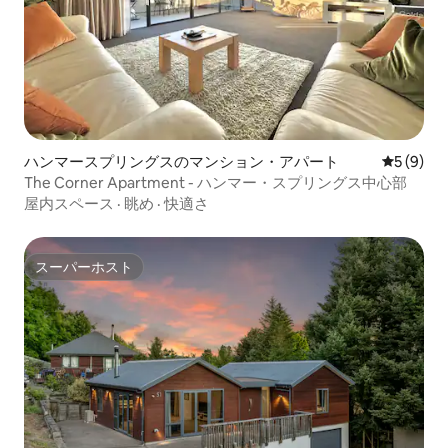
ハンマースプリングスのマンション・アパート
レビュー
5 (9)
The Corner Apartment - ハンマー・スプリングス中心部
屋内スペース
·
眺め
·
快適さ
スーパーホスト
スーパーホスト