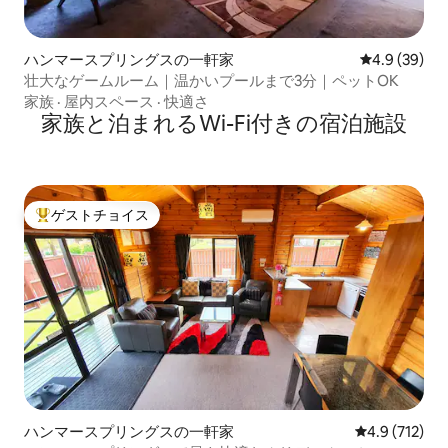
ハンマースプリングスの一軒家
レビュー39
4.9 (39)
壮大なゲームルーム｜温かいプールまで3分｜ペットOK
家族
·
屋内スペース
·
快適さ
家族と泊まれるWi-Fi付きの宿泊施設
ゲストチョイス
大好評のゲストチョイスです。
ハンマースプリングスの一軒家
レビュー712
4.9 (712)