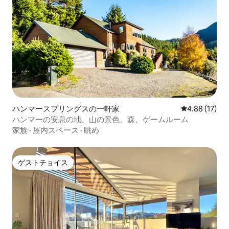
ハンマースプリングスの一軒家
レビュー17件
4.88 (17)
ハンマーの安息の地、山の景色、森、ゲームルーム
家族
·
屋内スペース
·
眺め
ゲストチョイス
ゲストチョイス