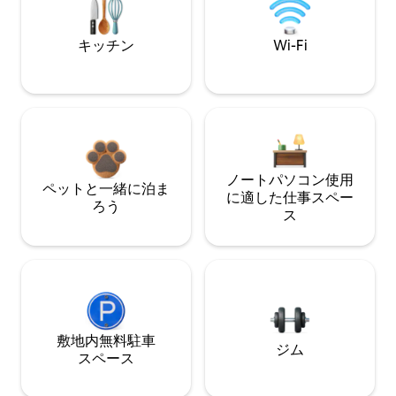
キッチン
Wi-Fi
ノートパソコン使用
ペットと一緒に泊ま
に適した仕事スペー
ろう
ス
敷地内無料駐⁠車
ジム
ス⁠ペ⁠ー⁠ス