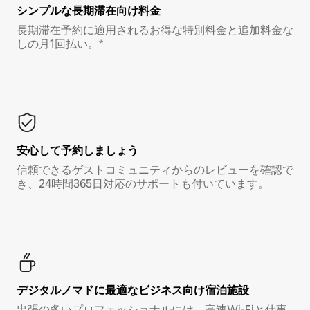
シンプルな長期滞在向け料金
長期滞在予約に適用されるお得な特別料金と追加料金な
しの月1回払い。*
安心して予約しましょう
信頼できるゲストコミュニティからのレビューを確認で
き、24時間365日対応のサポートも付いています。
デジタルノマド⁠に最⁠適⁠なビ⁠ジ⁠ネ⁠ス⁠向⁠け宿⁠泊⁠施⁠設
出張の多いプロフェッショナルには、高速Wi-Fiと仕事