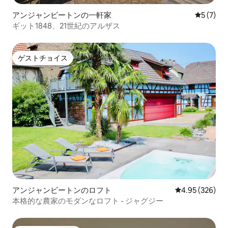
アンジャンビートンの一軒家
レビュー
5 (7)
ギット1848、21世紀のアルザス
ゲストチョイス
ゲストチョイス
アンジャンビートンのロフト
レビュー326件
4.95 (326)
本格的な農家のモダンなロフト - ジャグジー