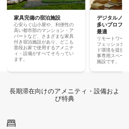
家具完備の宿⁠泊⁠施⁠設
デジタルノマド
多⁠いプ⁠ロ⁠フ⁠ェ⁠
心安らぐ山小屋や、利便性の
高い都市部のマンション・ア
最⁠適
パートなど、さまざまな家具
リモートワーク
付き宿泊施設があり、どこも
フェッショナル
普段お家で使用するアメニテ
ド環境を提供する
ィ・設備がすべてそろってい
事専用スペース
ます。
施設です。
長期滞在向け⁠のア⁠メ⁠ニ⁠テ⁠ィ⁠・設⁠備⁠およ
び特⁠典