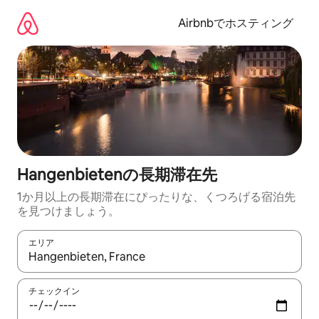
コ
ン
Airbnbでホスティング
テ
ン
ツ
に
ス
キ
ッ
プ
Hangenbietenの長期滞在先
1か月以上の長期滞在にぴったりな、くつろげる宿泊先
を見つけましょう。
エリア
検索結果が表示されたら、上下の矢印キーを使って移動するか、
チェックイン