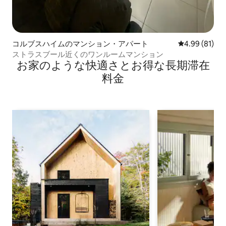
コルブスハイムのマンション・アパート
レビュー81件
4.99 (81)
ストラスブール近くのワンルームマンション
お家のような快⁠適⁠さ⁠とお⁠得⁠な長⁠期⁠滞⁠在
料⁠金