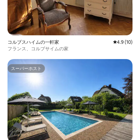
コルブスハイムの一軒家
レビュー10
4.9 (10)
フランス、コルブサイムの家
スーパーホスト
スーパーホスト