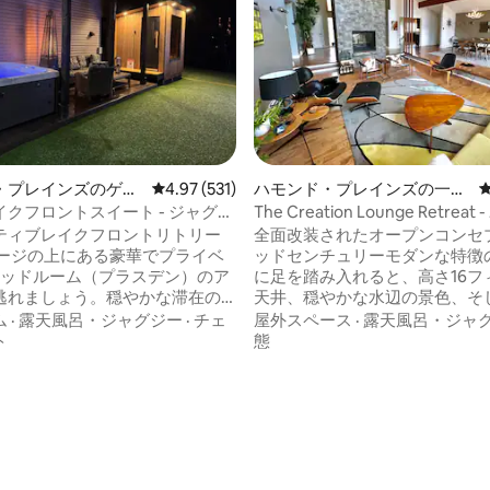
・プレインズのゲス
レビュー531件、5つ星中4.97つ星の平均評価
4.97 (531)
ハモンド・プレインズの一軒
ト
家
クフロントスイート - ジャグジ
The Creation Lounge Retrea
ニティ！
な隠れ家！
ティブレイクフロントリトリー
全面改装されたオープンコンセ
ッドセンチュリーモダンな特徴
ベッドルーム（プラスデン）のア
に足を踏み入れると、高さ16フ
逃れましょう。穏やかな滞在の
天井、穏やかな水辺の景色、そ
別なアメニティを誇っていま
に安心できる穏やかな雰囲気に
ム
·
露天風呂・ジャグジー
·
チェ
屋外スペース
·
露天風呂・ジャ
す。 水の景色が見える大きなジャグジ
ト
態
グジーと屋外プロパンガス暖炉
ー。 ペダルボート、近くの湖で
中4.99つ星の平均評価
フル装備の屋外キッチン ウォー
ファイヤーピット、ボードゲー
ティビティ：カヤック、パドル
ゲーム、ホストのアート/クラ
釣り竿、ドックアクセス 近隣の
売。 ハリファックスのダウンタウンやペ
： 5 km圏内にティム・ホート
ギーズコーブまでわずか25分。
ーパーマーケット、ドラッグス
酒、ドラッグストアなどはわずか5
屋、ガソリンスタンドがありま
です！ テレビシリーズ「Home Shores」