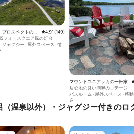
中4.97つ星の平均評価
・プロスペクトの一
レビュー149件、5つ星中4.91つ星の平均評価
4.91 (149)
NSフォースクエア風の灯台
・ジャグジー
·
屋外スペース
·
情
さ
マウントユニアッカの一軒家
居心地の良い湖畔のコテージ
バスルーム
·
屋外スペース
·
移動
さ
呂（温泉以外）・ジャグジー付きのロ