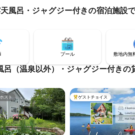
利なロケーション：ハリファック
シーズン7で紹介されています。 登録
天風呂・ジャグジー付きの宿泊施設
ンタウンまで車でわずか20分。
号：STR2425A6031
i
プール
敷地内無料駐
風呂（温泉以外）・ジャグジー付きの
ホスト
ゲストチョイス
ホスト
大好評のゲストチョイスです。