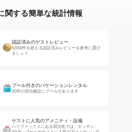
関⁠す⁠る簡⁠単⁠な統⁠計⁠情⁠報
認証済みのゲ⁠ス⁠ト⁠レ⁠ビ⁠ュ⁠ー
5,550件を超える認証済みレビューを参考に選び
ましょう
プール付きのバ⁠ケ⁠ー⁠シ⁠ョ⁠ンレ⁠ン⁠タ⁠ル
30件の宿泊施設にプールがあります
ゲストに人⁠気⁠のア⁠メ⁠ニ⁠テ⁠ィ・設⁠備
ハリファックスにある宿泊先では、キッチン、
Wi-Fi、プールがゲストに人気のアメニティ・設