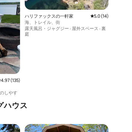
ハリファックスの一軒家
レビュー14件、5つ
5.0 (14)
海、トレイル、街
露天風呂・ジャグジー
·
屋外スペース
·
裏
庭
レビュー135件、5つ星中4.97つ星の平均評価
4.97 (135)
のしやす
グハウス