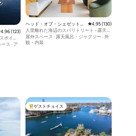
ヘッド・オブ・シェゼットコ
レビュー130件、5つ星
4.95 (130)
ックの一軒家
人里離れた海辺のスパリトリート - 露天風
レビュー123件、5つ星中4.96つ星の平均評価
4.96 (123)
呂とサウナ！
屋外スペース
·
露天風呂・ジャグジー
·
外
クスポイン
観・内装
ペース
·
ア
ゲストチョイス
大好評のゲストチョイスです。