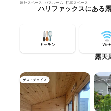
したりするのに十分な家電があると感じ
屋外スペース
·
バスルーム
·
駐車スペース
す。 便
ています。エアコンは寝室の窓にのみ設
ハリファックスにある露
スのダウ
置されています。ジャグジーは他のユニ
ットと共有することはありません。この
ユニットは、自然光が差し込み、プライ
バシーが確保され、温かみのある、独立
したモダンな1ベッドルームのアパートで
す。ハリファックスのダウンタウンや空
港からわずか30分、ショッピングセンタ
キッチン
Wi-F
ーやペギーズコーブやクイーンズランド
ビーチなどの人気観光スポットのいくつ
かの近くです。
露天
ゲストチョイス
スーパー
ゲストチョイス
スーパー