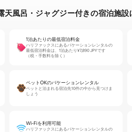
風⁠呂・ジ⁠ャ⁠グ⁠ジ⁠ー⁠付⁠き⁠の宿⁠泊⁠施⁠設⁠に
1泊あたりの最⁠低⁠宿⁠泊⁠料⁠金
ハリファックスにあるバケーションレンタルの
最低宿泊料金は、1泊あたり¥7,890 JPYです
（税・手数料を除く）
ペットOKのバ⁠ケ⁠ー⁠シ⁠ョ⁠ンレ⁠ン⁠タ⁠ル
ペットと泊まれる宿泊先10件の中から見つけま
しょう
Wi-Fiを利⁠用⁠可⁠能
ハリファックスにあるバケーションレンタルの