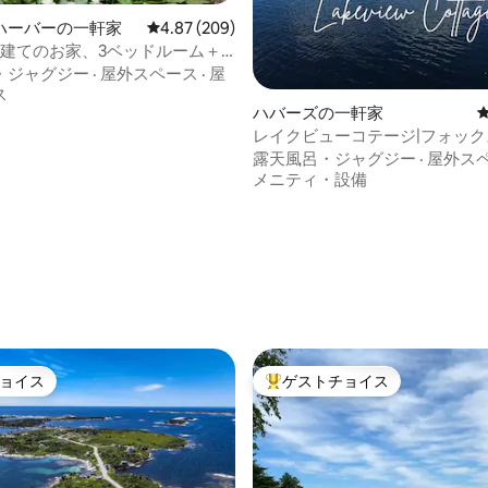
ハーバーの一軒家
レビュー209件、5つ星中4.87つ星の平均評価
4.87 (209)
階建てのお家、3ベッドルーム＋
ァミリールーム
・ジャグジー
·
屋外スペース
·
屋
ス
ハバーズの一軒家
レイクビューコテージ|フォッ
トレイク|ジャグジー/カヤック
露天風呂・ジャグジー
·
屋外ス
メニティ・設備
中4.87つ星の平均評価
ョイス
ゲストチョイス
ョイス
大好評のゲストチョイスです。