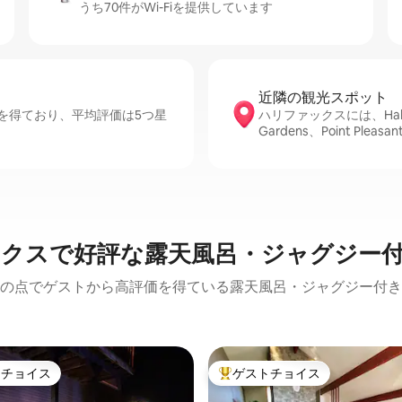
うち70件がWi-Fiを提供しています
近隣の観光ス⁠ポ⁠ッ⁠ト
を得ており、平均評価は5つ星
ハリファックスには、Halifax Cit
Gardens、Point Pl
クスで好評な露天風呂・ジャグジー
の点でゲストから高評価を得ている露天風呂・ジャグジー付き
トチョイス
ゲストチョイス
ゲストチョイスです。
大好評のゲストチョイスです。