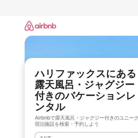
コ
ン
テ
ン
ツ
に
ス
キ
ッ
プ
ハリファックスにある
露天風呂・ジャグジー
付きのバケーションレ
ンタル
Airbnbで露天風呂・ジャグジー付きのユニー
宿泊施設を検索・予約しよう
エリア