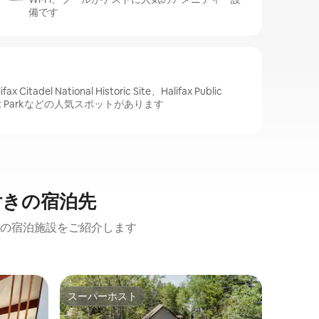
備です
adel National Historic Site、Halifax Public
easant Parkなどの人気スポットがあります
付きの宿泊先
の宿泊施設をご紹介します
イースト
スーパーホスト
ゲス
スーパーホスト
大好評
ゴルフリ