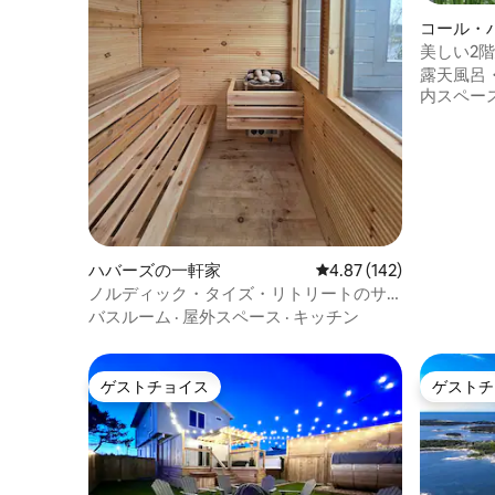
コール・
美しい2
書斎＋フ
露天風呂
内スペー
ハバーズの一軒家
レビュー142件、5つ星
4.87 (142)
ノルディック・タイズ・リトリートのサ
ウナ＆スパ
バスルーム
·
屋外スペース
·
キッチン
ゲストチョイス
ゲストチ
ゲストチョイス
ゲストチ