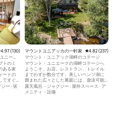
私たちの
は、プラ
トホット
の美しさ
べて揃っ
バスルー
す。パー
ビ
ホールの
す。ソル
分、ロー
レビュー130件、5つ星中4.97つ星の平均評価
4.97 (130)
マウントユニアッカの一軒家
レビュー237件、5つ星
4.82 (237)
ン。ハリ
です。テ
t - ユニーク
マウント・ユニアック湖畔のコテージ
おります
プトのミ
マウント・ユニエークの湖畔コテージへ
キューを
のある家
ようこそ。お店、レストラン、トレイル
スした時
ィートの
までわずか数分です。美しいペンツ湖に
りできま
してすぐ
囲まれた広々とした裏庭には、遊泳可能
包まれま
なドック、カヤック、ホットタブ、屋外
グジー
·
状
露天風呂・ジャグジー
·
屋外スペース
·
ア
の座席があります。5月から10月までバー
メニティ・設備
の水泳、
ベキューをご利用いただけます。室内に
ムと芝生
は、大型テレビ、ダイニングエリア、電
フトの販
気暖炉を備えたモダンなオープンコンセ
プトのリビングスペースがあり、ゆっく
 食品、
りとおくつろぎいただけます。2階には、
 ～10分
クイーンベッドルーム3部屋、フルバスル
ームがあり、メインフロアには2つ目のフ