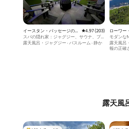
イースタン・パッセージの一
レビュー203件、5つ星
4.97 (203)
ローワー
軒家
軒家
スパの隠れ家：ジャグジー、サウナ、プ
モダンな
ランジプール（10名様宿泊可能）
露天風呂・ジャグジー
·
バスルーム
·
静か
露天風呂
報の正確
露天風