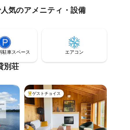
番
ルバスルームとランドリールームがあり
で人気のアメニティ・設備
ます。
⁠車ス⁠ペ⁠ー⁠ス
エアコン
貸別荘
ゲストチョイス
大好評のゲストチョイスです。