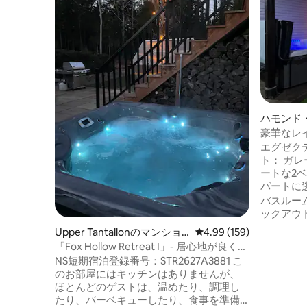
ハモンド
トスイー
豪華なレイ
ーとアメ
エグゼク
ト： ガレージの上にある豪華でプライベ
ートな2
パートに
ための特
バスルー
す。 お楽しみください： 専用の露天風
ックアウ
呂・ジャ
Upper Tantallonのマンショ
レビュー159件、5つ星
4.99 (159)
プール＆
ン・アパート
「Fox Hollow Retreat I」- 居心地が良く、
ターアク
静かで清潔
NS短期宿泊登録番号：STR2627A3881 こ
ボート、
のお部屋にはキッチンはありませんが、
便利な施設
ほとんどのゲストは、温めたり、調理し
ンズ、ス
たり、バーベキューしたり、食事を準備
トア、酒