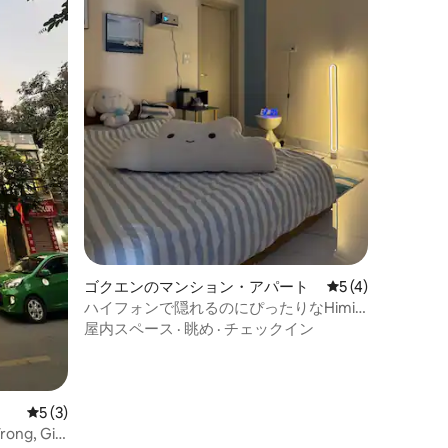
ゴクエンのマンション・アパート
レビュー4件、5
5 (4)
ハイフォンで隠れるのにぴったりなHimi's
Home
屋内スペース
·
眺め
·
チェックイン
レビュー3件、5つ星中5つ星の平均評価
5 (3)
ong, Gia