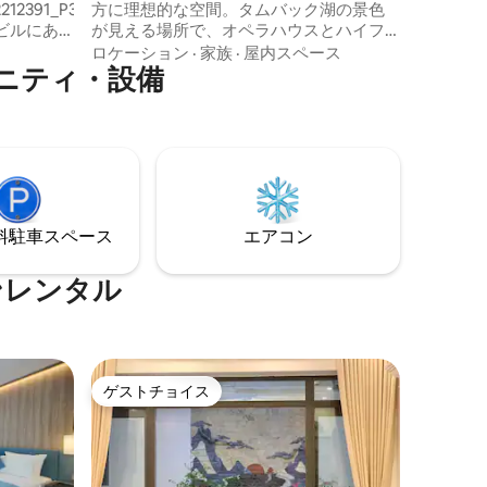
2212391_P3mwV5KORfj5fZKE&translate_ugc=false
方に理想的な空間。タムバック湖の景色
ビルにあ
が見える場所で、オペラハウスとハイフ
ォン駅の近く。 アパートメントには以下
ロケーション
·
家族
·
屋内スペース
ニティ・設備
で、街全
が含まれています。 ダブルルーム2室、シ
ングルルーム2室、各部屋に専用バスルー
ありま
ム、キッチン1室、共用ラウンジ 設備の整
ったキッチン、ダイニングテーブル タム
 空港か
バック湖を見渡せる広々としたバルコニ
心部まで8
ー、太陽を浴びる大きな窓 洗濯機、エア
コン、冷蔵庫、電気ポット 高速Wi-Fi、
Netflix、スマートTV/プロジェクター デジ
⁠車ス⁠ペ⁠ー⁠ス
エアコン
タルキーによる柔軟なチェックイン、24
時間年中無休のチェックイン
ンレンタル
ゲストチョイス
ゲストチョイス