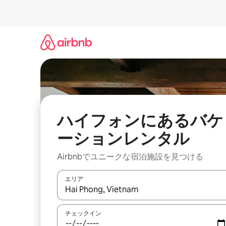
コ
ン
テ
ン
ツ
に
ス
キ
ッ
プ
ハイフォンにあるバケ
ーションレンタル
Airbnbでユニークな宿泊施設を見つける
エリア
検索結果が表示されたら、上下の矢印キーを使っ
チェックイン