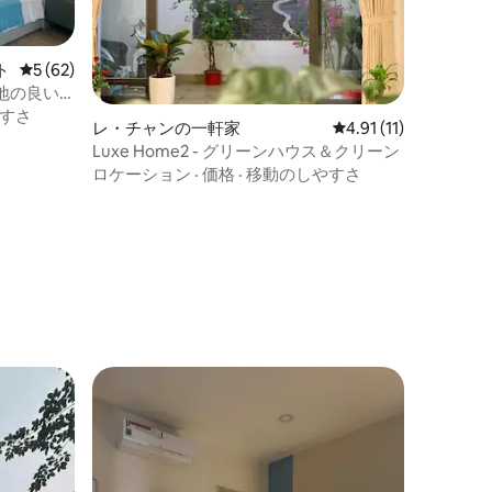
ト
レビュー62件、5つ星中5つ星の平均評価
5 (62)
地の良い
すさ
レ・チャンの一軒家
レビュー11件、5つ星
4.91 (11)
Luxe Home2 - グリーンハウス＆クリーン
ロケーション
·
価格
·
移動のしやすさ