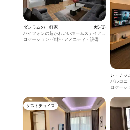
ダンラムの一軒家
レビュー3件、5
5 (3)
ハイフォンの超かわいいホームステイア
パートメント
ロケーション
·
価格
·
アメニティ・設備
レ・チャ
ト
バルコニー
ス）付き
ロケーシ
ゲストチョイス
ゲストチョイス