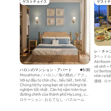
ゲストチョイス
ゲストチ
ゲストチョイス
ゲストチ
レ・チャ
ト
2ベッドル
+ミニバ
Aki Room 
ぎ
vệ sinh +
ハロンのマンション・アパート
レビュー8件、5つ
5 (8)
cư Sentos
MocaHome／ハロン／海の眺め／アクア
nhìn ra bể
ルーム
Với sự đầu tư chỉn chu , tiểu tiết , tinh tế .
có thể ng
価格
·
ロ
Chúng tôi hy vọng bạn sẽ có những trải
Tại đây c
nghiệm tốt nhất . Căn hộ nằm trên trục
trong quá
đường chính của thành phố Hạ Long , có
bảo không
thể đi bộ ra bãi biển riêng Marina , căn hộ
dưỡng, nh
ロケーション
·
おもてなし
·
バスルーム
của chúng tôi cũng rất gần với địa điểm
nhà”
nổi tiếng như khách sạn Intercontineltal ,