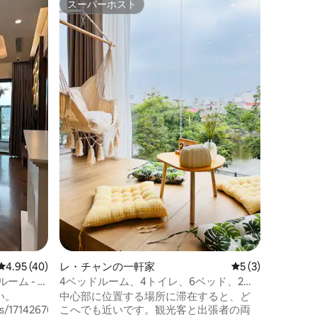
スーパーホスト
ゲスト
スーパーホスト
ゲスト
Dの家• 
• Luxビル
高級2ベ
ユニーク
います：
ヘアドラ
ダイニングテー
ロケーシ
交通の便が良いで
かい側 • 高級レストランやカフェがたくさ
んある通りにあり
10分 • Cat Bi空港まで10分 • ハイフォンオ
ペラハウスまで10分
ン・カン市場へ
ンダーズまで15分 • 
バー＆ラ
レビュー40件、5つ星中4.95つ星の平均評価
4.95 (40)
レ・チャンの一軒家
レビュー3件、5
5 (3)
ーム - 2
4ベッドルーム、4トイレ、6ベッド、2マ
ットレスのコンドミニアム - 古い通り
い。
中心部に位置する場所に滞在すると、ど
s/1714267079996711161?
こへでも近いです。観光客と出張者の両