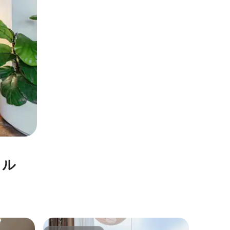
タル
ゴクエン