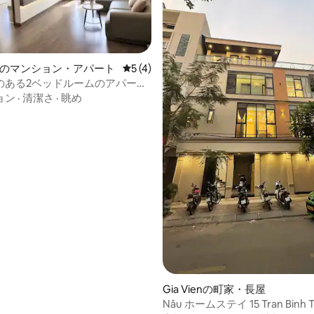
anhのマンション・アパート
レビュー4件、5つ星中5つ星の平均評価
5 (4)
のある2ベッドルームのアパート
星中5つ星の平均評価
部屋から花火を見る
ョン
·
清潔さ
·
眺め
Gia Vienの町家・長屋
Nâu ホームステイ 15 Tran Binh Tr