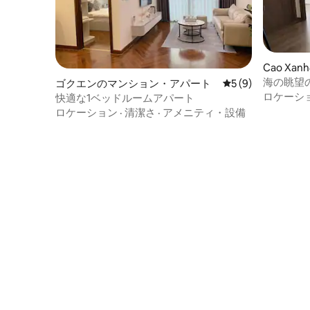
Cao X
海の眺望
ゴクエンのマンション・アパート
レビュー9件、5つ
5 (9)
メント-
ロケーシ
快適な1ベッドルームアパート
ロケーション
·
清潔さ
·
アメニティ・設備