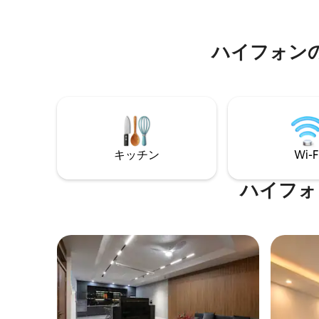
Valey club , rất nhiều các nhà hàng địa
phương nổi tiếng nằm cạnh , bạn sẽ có
những trải nghiệm tiện nghi như khách
ハイフォン
sạn nhưng vẫn ấm cúng gần gũi như ở
nhà.
キッチン
Wi-F
ハイフォ