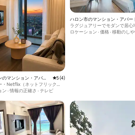
ハロン市のマンション・アパー
ラグジュアリーでモダンで居心
つ星中5つ星の平均評価
ワンルーム|ハロン湾の眺め
ロケーション
·
価格
·
移動のしや
ンのマンション・アパー
レビュー4件、5つ星中5つ星の平均評価
5 (4)
・Netflix（ネットフリック
の居心地の良いアパート
ョン
·
情報の正確さ
·
テレビ