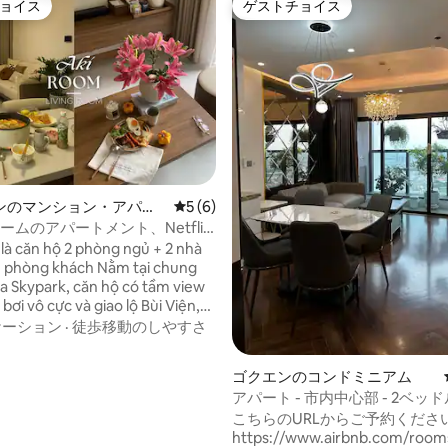
ョイス
ゲストチョイス
ョイス
ゲストチョイス
ンのマンション・アパー
レビュー6件、5つ星中5つ星の平均評価
5 (6)
ームのアパートメント、Netflix
ーベキュー|プールビュー、くつろ
là căn hộ 2 phòng ngủ + 2 nhà
 1 phòng khách Nằm tại chung
星中5つ星の平均評価
a Skypark, căn hộ có tầm view
 bơi vô cực và giao lộ Bùi Viện,
ắm hoàng hôn vào cuối chiều.
ケーション
·
徒歩移動のしやすさ
húng tôi cung cấp đầy đủ dịch vụ
 trình lưu trú cho các bạn, đảm
ゴクエンのコンドミニアム
 gian tiện nghi như đi nghỉ
アパート - 市内中心部 - 2ベッドル
ưng cũng thân thuộc “như ở
バスルーム
こちらのURLからご予約くださ
https://www.airbnb.com/room