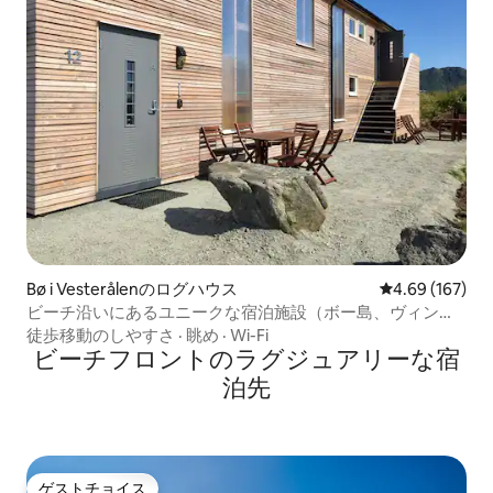
Bø i Vesterålenのログハウス
レビュー167件
4.69 (167)
ビーチ沿いにあるユニークな宿泊施設（ボー島、ヴィンジ
ェ）
徒歩移動のしやすさ
·
眺め
·
Wi-Fi
ビーチフロントのラグジュアリーな宿
泊先
ゲストチョイス