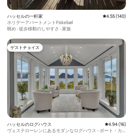
ハッセルの一軒家
レビュー140件
4.55 (140)
ホリデーアパートメントFiskebøl
眺め
·
徒歩移動のしやすさ
·
家族
ゲストチョイス
ゲストチョイス
ハッセルのログハウス
レビュー16件
4.94 (16)
ヴェステローレンにあるモダンなログハウス - ボート・カ