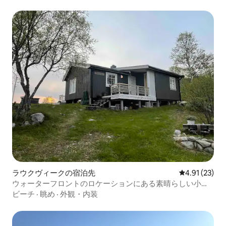
ラウクヴィークの宿泊先
レビュー23件
4.91 (23)
ウォーターフロントのロケーションにある素晴らしい小屋
とボートハウス！
ビーチ
·
眺め
·
外観・内装