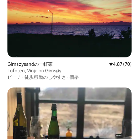
Gimsøysandの一軒家
レビュー70件
4.87 (70)
Lofoten, Vinje on Gimsøy.
ビーチ
·
徒歩移動のしやすさ
·
価格