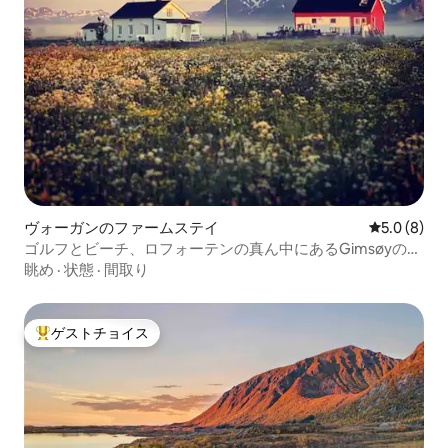
ヴォーガンのファームステイ
レビュー8
5.0 (8)
ゴルフとビーチ、ロフォーテンの真ん中にあるGimsøyの大
きな庭
眺め
·
状態
·
間取り
ゲストチョイス
大好評のゲストチョイスです。