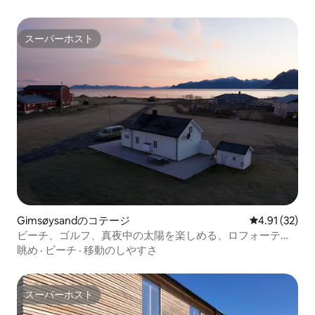
スーパーホスト
スーパーホスト
Gimsøysandのコテージ
レビュー32件
4.91 (32)
ビーチ、ゴルフ、真夜中の太陽を楽しめる、ロフォーテン
島のNarnia lodge
眺め
·
ビーチ
·
移動のしやすさ
スーパーホスト
スーパーホスト