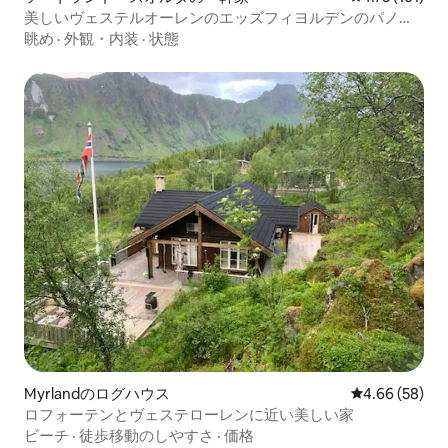
美しいヴェステルオーレンのエッズフィヨルデンのパノラ
マビュー
眺め
·
外観・内装
·
状態
Myrlandのログハウス
レビュー58件
4.66 (58)
ロフォーテンとヴェステローレンに近い美しい家
ビーチ
·
徒歩移動のしやすさ
·
価格