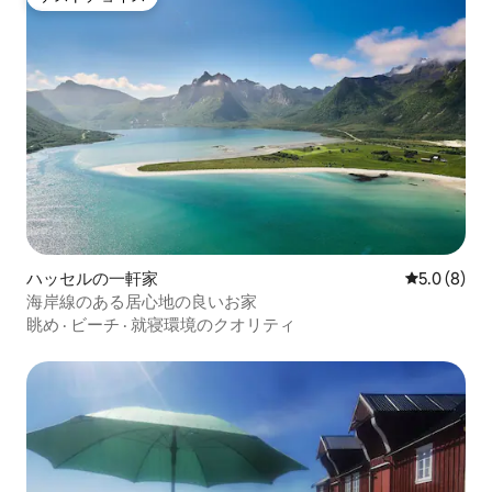
ゲストチョイス
ハッセルの一軒家
レビュー8
5.0 (8)
海岸線のある居心地の良いお家
眺め
·
ビーチ
·
就寝環境のクオリティ