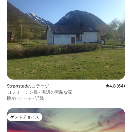
Strønstadのコテージ
レビュー64
4.8 (64)
ロフォーテン島 - 海辺の素敵な家
眺め
·
ビーチ
·
近隣
ゲストチョイス
ゲストチョイス