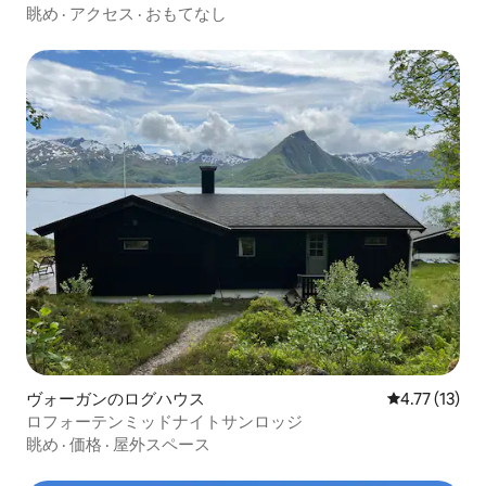
ヤック
眺め
·
アクセス
·
おもてなし
ヴォーガンのログハウス
レビュー13件
4.77 (13)
ロフォーテンミッドナイトサンロッジ
眺め
·
価格
·
屋外スペース