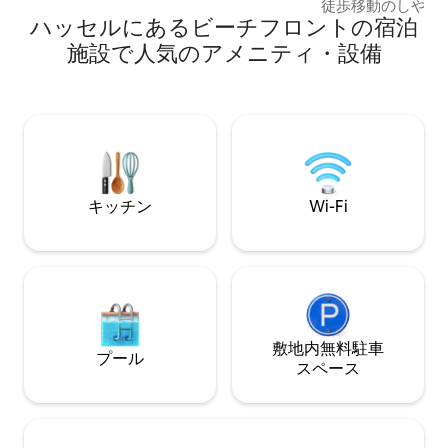
テージはSandsle
徒歩移動のしやす
ーもあります。 Vesterålen/Lofotenでの
ハッセルにあるビーチフロントの宿泊
Svolvaerから約25 
探索休暇にぴったりの拠点です。一人で
eldorado Del
くつろぐことができます。 コテージには
施設で人気のアメニティ・設備
上プラットフォーム、
専用の駐車場があり、2 ～ 3台分のスペー
をご利用いただけ
スがあります。（ RVではありません）
ォーテンの山のハ
中にあり、素敵な
テンの他の美しい
クセスできます。
れています。ライ
ています。
キッチン
Wi-Fi
敷地内無料駐⁠車
プール
ス⁠ペ⁠ー⁠ス