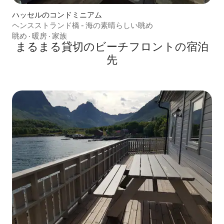
ハッセルのコンドミニアム
ヘンスストランド橋 - 海の素晴らしい眺め
眺め
·
暖房
·
家族
まるまる貸切のビーチフロントの宿泊
先