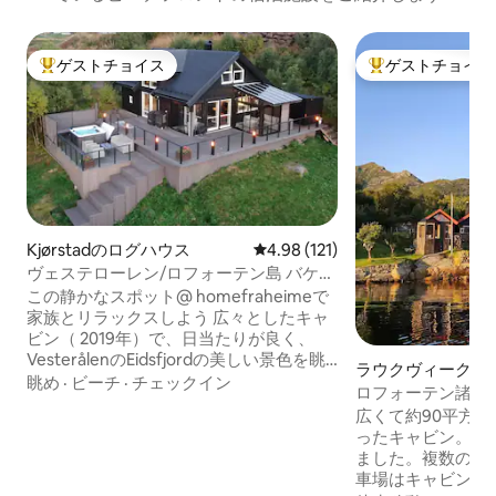
ゲストチョイス
ゲストチョイス
大好評のゲストチョイスです。
大好評のゲストチ
Kjørstadのログハウス
レビュー121件、5つ星中4.98
4.98 (121)
ヴェステローレン/ロフォーテン島 バケー
ション
この静かなスポット@ homefraheimeで
家族とリラックスしよう 広々としたキャ
ビン（ 2019年）で、日当たりが良く、
VesterålenのEidsfjordの美しい景色を眺
ラウクヴィークの
めることができます。 ベッドルーム4
眺め
·
ビーチ
·
チェックイン
ロフォーテン諸島
室、リビングルーム2室、キッチン、バス
の美しい海辺のコ
広くて約90平方メ
ルーム、ガーデンルーム付きの大きなバ
ったキャビン。居
ルコニーがあり、静けさと休日を楽しむ
ました。複数の居
ことができます！ キャビンには、ゲスト
車場はキャビンから
が使用できる専用の露天風呂・ジャグジ