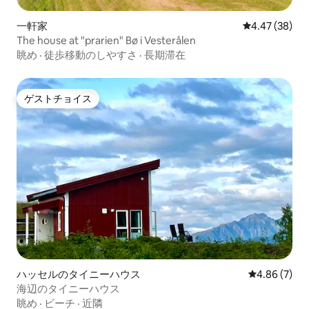
一軒家
レビュー38件
4.47 (38)
The house at "prarien" Bø i Vesterålen
眺め
·
徒歩移動のしやすさ
·
長期滞在
ゲストチョイス
ゲストチョイス
ハッセルのタイニーハウス
レビュー7件
4.86 (7)
海辺のタイニーハウス
眺め
·
ビーチ
·
近隣