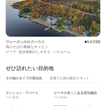
ヴォーガンのログハウス
レビュー133
5.0 (133)
海のそばの素敵なキャビン
ビーチ
·
徒歩移動のしやすさ
·
バスルーム
ぜひ訪⁠れ⁠た⁠い目⁠的⁠地
その他のタ⁠イ⁠プ⁠の宿⁠泊⁠先
近場で人気の観光スポット
マンション・アパート
ビーチの近くにある宿泊施設
ハッセル
ハッセル