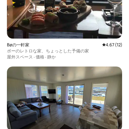
Bøの一軒家
レビュー12件
4.67 (12)
ボーのレトロな家、ちょっとした予備の家
屋外スペース
·
価格
·
静か