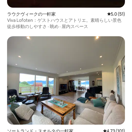
ラウクヴィークの一軒家
レビュー51
5.0 (51)
Viva Lofoten：ゲストハウスとアトリエ。素晴らしい景色
徒歩移動のしやすさ
·
眺め
·
屋内スペース
ソートランド・スオルタの一軒家
レビュー101
4.73 (101)