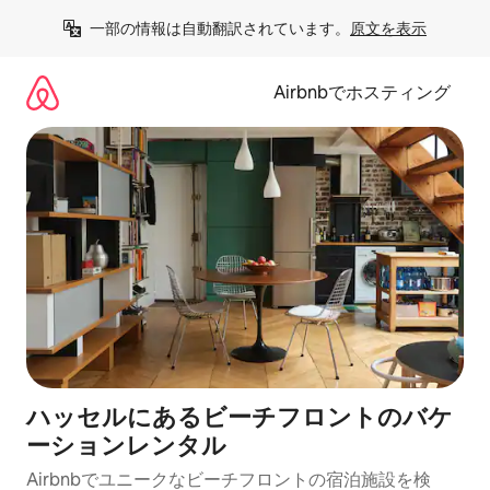
コ
一部の情報は自動翻訳されています。
原文を表示
ン
テ
ン
Airbnbでホスティング
ツ
に
ス
キ
ッ
プ
ハッセルにあるビーチフロントのバケ
ーションレンタル
Airbnbでユニークなビーチフロントの宿泊施設を検