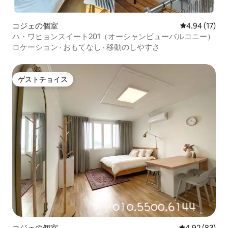
コジェの個室
レビュー17件
4.94 (17)
ハ・ワヒョンスイート201（オーシャンビューバルコニー）
ロケーション
·
おもてなし
·
移動のしやすさ
ゲストチョイス
ゲストチョイス
コジェの個室
レビュー83件
4.92 (83)