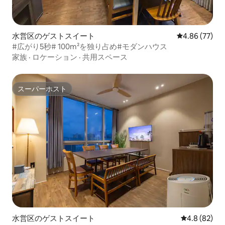
水営区のゲストスイート
レビュー77件
4.86 (77)
#広がり5秒# 100m²を独り占め#モダンハウス
家族
·
ロケーション
·
共用スペース
スーパーホスト
スーパーホスト
水営区のゲストスイート
レビュー82
4.8 (82)