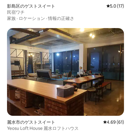
影島区のゲストスイート
レビュー17
5.0 (17)
民宿ワチ
家族
·
ロケーション
·
情報の正確さ
麗水市のゲストスイート
レビュー61件
4.69 (61)
Yeosu Loft House 麗水ロフトハウス