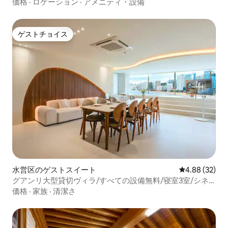
価格
·
ロケーション
·
アメニティ・設備
ゲストチョイス
ゲストチョイス
水営区のゲストスイート
レビュー32件
4.88 (32)
グアンリ大型貸切ヴィラ/すべての設備無料/寝室3室/シネ
マルーム/キッズルーム/ジャグジー/パーティーテーブル/ヒ
価格
·
家族
·
清潔さ
ルジョイングアン