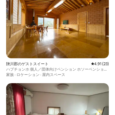
陜川郡のゲストスイート
レビュー23件
4.91 (23)
ハプチョンホ 個人／団体向けペンション ホソーペンション
高級ペンション ファンクトペンション - 電話予約で12.9%の
家族
·
ロケーション
·
屋内スペース
手数料割引