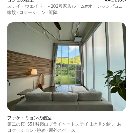
ステイ・ウエイドー - 202号家族ルーム#オーシャンビュー
- 徒歩2分の構造なので海水浴場、無料駐車場、客船ターミ
家族
·
ロケーション
·
近隣
ナルのすぐ前
ファゲ・ミョンの個室
第二の桜_S5 | 智嶺山プライベートステイ 山と川の間、 あな
たの2つ目の休息地となる場所
ロケーション
·
眺め
·
屋外スペース