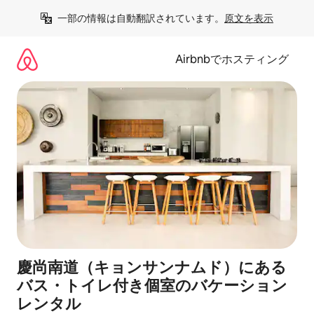
コ
一部の情報は自動翻訳されています。
原文を表示
ン
テ
ン
Airbnbでホスティング
ツ
に
ス
キ
ッ
プ
慶尚南道（キョンサンナムド）にある
バス・トイレ付き個室のバケーション
レンタル