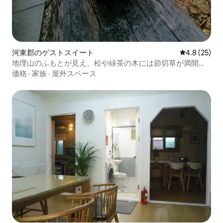
河東郡のゲストスイート
レビュー25
4.8 (25)
地理山のふもとが見え、松や緑茶の木には節切草が満開の
松林本館にご招待します。
価格
·
家族
·
屋外スペース