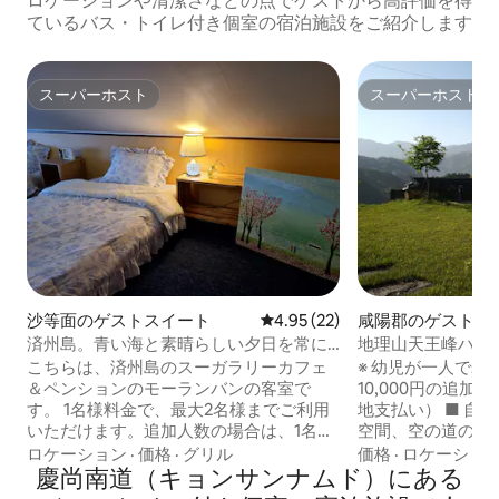
ロケーションや清潔さなどの点でゲストから高評価を得
ているバス・トイレ付き個室の宿泊施設をご紹介します
スーパーホスト
スーパーホスト
スーパーホスト
スーパーホスト
沙等面のゲストスイート
レビュー22件、5つ星中4.95
4.95 (22)
咸陽郡のゲストス
済州島。青い海と素晴らしい夕日を常に
地理山天王峰ハニ
楽しめるスーガレリー モランバン
の光の間地理山東
こちらは、済州島のスーガラリーカフェ
※ 幼児が一人で歩
＆ペンションのモーランバンの客室で
10,000円の追
す。 1名様料金で、最大2名様までご利用
地支払い） ■ 自然と一緒に過ごす休息の
いただけます。追加人数の場合は、1名様
空間、空の道の宿です。 ■ 天
につき20,000ウォンの追加料金がかかり
場は、地理山のふ
ロケーション
·
価格
·
グリル
価格
·
ロケーショ
ます。 2階に位置する客室で、複雑な構造
慶尚南道（キョンサンナムド）にある
設で、地理山の天
の屋根裏部屋のような寝室が装飾された
をお楽しみいただ