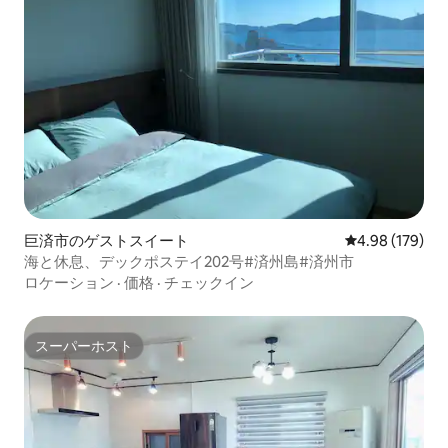
巨済市のゲストスイート
レビュー179件
4.98 (179)
海と休息、デックポステイ202号#済州島#済州市
ロケーション
·
価格
·
チェックイン
スーパーホスト
スーパーホスト