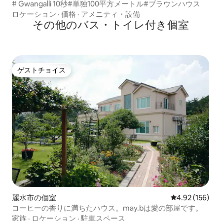
# Gwangalli 10秒#単独100平方メートル#ブラウンハウス
ロケーション
·
価格
·
アメニティ・設備
その他のバス・トイレ付き個室
ゲストチョイス
ゲストチョイス
麗水市の個室
レビュー156件
4.92 (156)
コーヒーの香りに満ちたハウス。may.bは愛の部屋です。
家族
·
ロケーション
·
駐車スペース