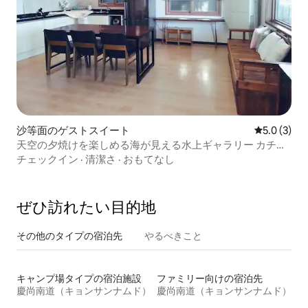
沙等面のゲストスイート
レビュー3
5.0 (3)
天空の夕焼けを楽しめる海が見える水上ギャラリー カチバ
ン101号
チェックイン
·
清潔さ
·
おもてなし
ぜひ訪⁠れ⁠た⁠い目⁠的⁠地
その他のタ⁠イ⁠プ⁠の宿⁠泊⁠先
やるべきこと
キャンプ場タイプの宿泊施設
ファミリー向けの宿泊先
慶尚南道（キョンサンナムド）
慶尚南道（キョンサンナムド）