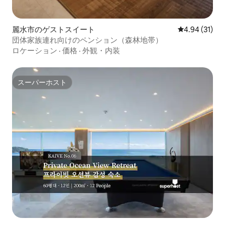
麗水市のゲストスイート
レビュー31件
4.94 (31)
団体家族連れ向けのペンション（森林地帯）
ロケーション
·
価格
·
外観・内装
スーパーホスト
スーパーホスト