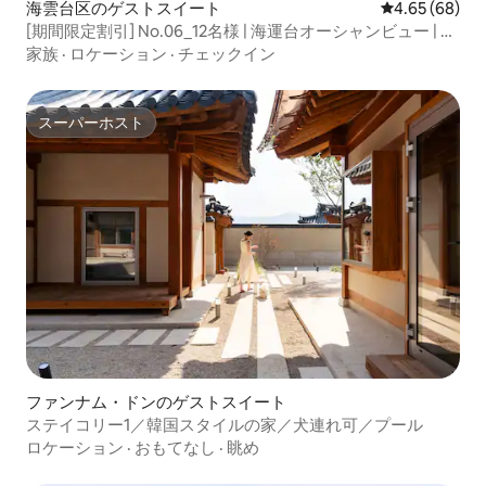
海雲台区のゲストスイート
レビュー68件
4.65 (68)
[期間限定割引] No.06_12名様 | 海運台オーシャンビュー | ル
ーフトップBBQ
家族
·
ロケーション
·
チェックイン
スーパーホスト
スーパーホスト
ファンナム・ドンのゲストスイート
ステイコリー1／韓国スタイルの家／犬連れ可／プール
ロケーション
·
おもてなし
·
眺め