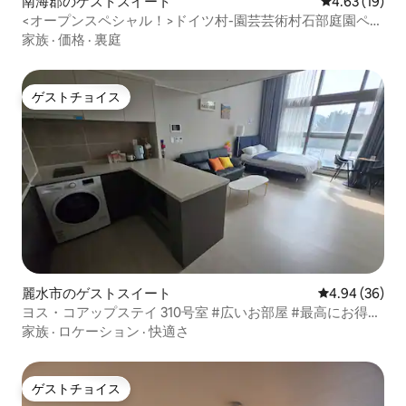
南海郡のゲストスイート
レビュー19件
4.63 (19)
<オープンスペシャル！>ドイツ村-園芸芸術村石部庭園ペン
ション_ラブルーム1階
家族
·
価格
·
裏庭
ゲストチョイス
ゲストチョイス
麗水市のゲストスイート
レビュー36件
4.94 (36)
ヨス・コアップステイ 310号室 #広いお部屋 #最高にお得な
宿泊先 #最大6名様用のお部屋 #ファミリー向け #ロフト #
家族
·
ロケーション
·
快適さ
調理可能
ゲストチョイス
ゲストチョイス