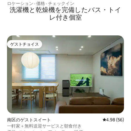
ロケーション
·
価格
·
チェックイン
洗濯機と乾燥機を完備したバス・トイ
レ付き個室
ゲストチョイス
ゲストチョイス
南区のゲストスイート
レビュー56件
4.98 (56)
一軒家＋無料送迎サービスと朝食付き