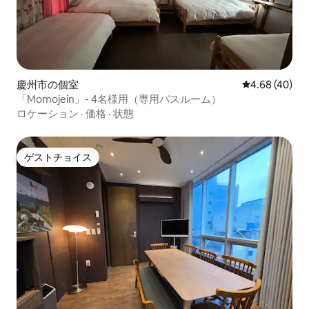
慶州市の個室
レビュー40件
4.68 (40)
「Momojein」- 4名様用（専用バスルーム）
ロケーション
·
価格
·
状態
ゲストチョイス
ゲストチョイス