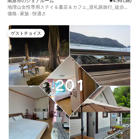
南原市のシェアルーム
レビュー38件
4.95 (38)
地理山女性専用ステイ＆書店＆カフェ_巡礼路旅行_徒歩書
店(H1)
価格
·
家族
·
快適さ
ゲストチョイス
ゲストチョイス