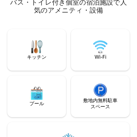
バス・トイレ付き個室の宿泊施設で人
部屋です。 どのお部屋からでも海が一望
自然の美しさをお
気のアメニティ・設備
できる景色を持ち、夕日も数えることが
です。 ■ 地理山の遊歩道3号コースに位
できる眺望を誇っています。 恋人のロマ
置しており、天王
ンチックな旅行、友人との思い出の旅
の雄大な気を感じる
行、カップルの興奮の旅行を担当するお
忙しい日常生活の
部屋です。 ここは済州島の別の癒しの島
き、大切な人との
である鶴島に位置しており、宿泊施設は
たいときに、空の
クラシックなカフェとアーティストのオ
なることを願っています。 
ープンエキシビションスペースを提供す
のお酒・お月見、
るギャラリーと一緒に運営されていま
キッチン
Wi-Fi
ど、お好きなこと
す。宿泊施設は木造住宅の建築技術を使
よう、お手伝いさ
用して温かく快適なシェルターをモチー
で、ぜひホストに
フに建てられており、すべての客室は海
い。（午後9時）（無料） ■
を見渡すことができる風光で設計されて
不快感なく平穏な
おり、海と一緒に休めることができる素
善を尽くします。
晴らしい空間です。 カフェでは風味豊か
なブランチを楽しむことができ、特徴的
敷地内無料駐⁠車
な展示会も見学できる特権が与えられま
プール
ス⁠ペ⁠ー⁠ス
す。