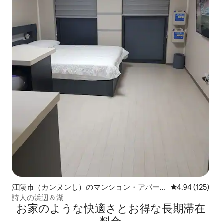
江陵市（カンヌンし）のマンション・アパー
レビュー125件
4.94 (125)
ト
詩人の浜辺＆湖
お家のような快⁠適⁠さ⁠とお⁠得⁠な長⁠期⁠滞⁠在