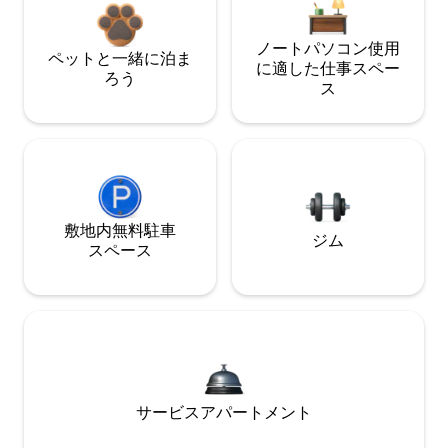
ノートパソコン使用
ペットと一緒に泊ま
に適した仕事スペー
ろう
ス
敷地内無料駐⁠車
ジム
ス⁠ペ⁠ー⁠ス
サービスアパートメント