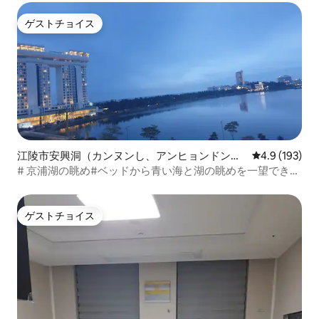
ゲストチョイス
ゲストチョイス
江陵市安興洞（カンヌンし、アンヒョンドン）
レビュー193
4.9 (193)
のマンション・アパート
# 京浦湖の眺め#ベッドから青い海と湖の眺めを一望でき、
アンモクコーヒー通り、メクバンウォルハ通り、チョダン
スンドゥブ、
ゲストチョイス
ゲストチョイス