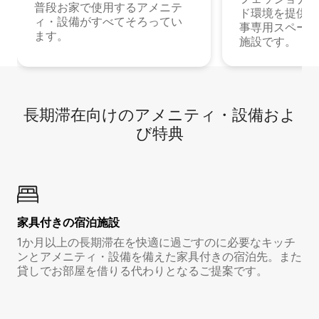
普段お家で使用するアメニテ
ド環境を提供する
ィ・設備がすべてそろってい
事専用スペース
ます。
施設です。
長期滞在向け⁠のア⁠メ⁠ニ⁠テ⁠ィ⁠・設⁠備⁠およ
び特⁠典
家具付き⁠の宿⁠泊⁠施⁠設
1か月以上の長期滞在を快適に過ごすのに必要なキッチ
ンとアメニティ・設備を備えた家具付きの宿泊先。また
貸しでお部屋を借りる代わりとなるご提案です。