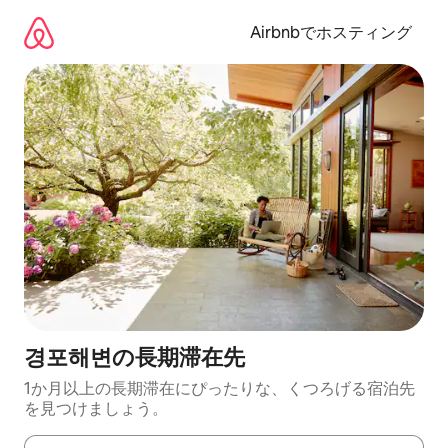
コ
ン
Airbnbでホスティング
テ
ン
ツ
に
ス
キ
ッ
プ
경포해변の長期滞在先
1か月以上の長期滞在にぴったりな、くつろげる宿泊先
を見つけましょう。