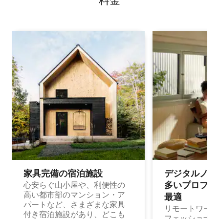
料⁠金
家具完備の宿⁠泊⁠施⁠設
デジタルノマド
多⁠いプ⁠ロ⁠フ⁠ェ⁠
心安らぐ山小屋や、利便性の
高い都市部のマンション・ア
最⁠適
パートなど、さまざまな家具
リモートワーク
付き宿泊施設があり、どこも
フェッショナル