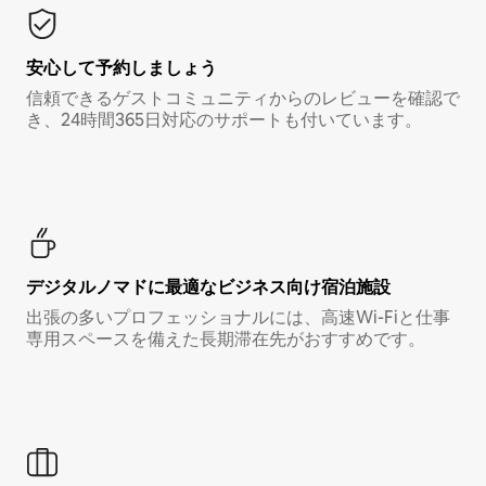
安心して予約しましょう
信頼できるゲストコミュニティからのレビューを確認で
き、24時間365日対応のサポートも付いています。
デジタルノマド⁠に最⁠適⁠なビ⁠ジ⁠ネ⁠ス⁠向⁠け宿⁠泊⁠施⁠設
出張の多いプロフェッショナルには、高速Wi-Fiと仕事
専用スペースを備えた長期滞在先がおすすめです。