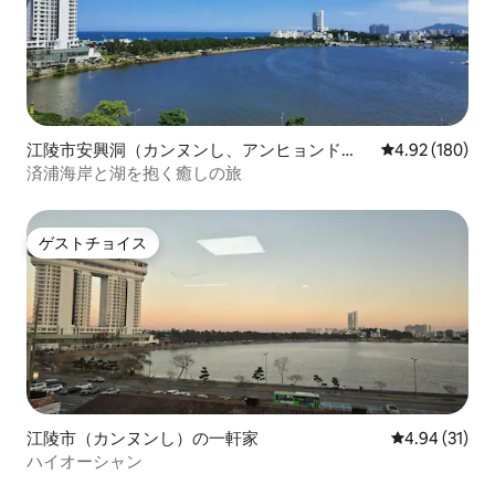
江陵市安興洞（カンヌンし、アンヒョンド
レビュー180件
4.92 (180)
ン）の個室
済浦海岸と湖を抱く癒しの旅
ゲストチョイス
ゲストチョイス
江陵市（カンヌンし）の一軒家
レビュー31件
4.94 (31)
ハイオーシャン